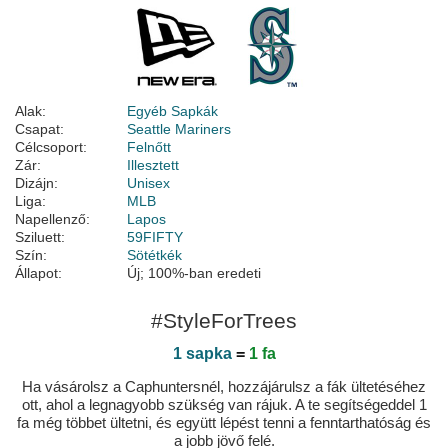
Alak:
Egyéb Sapkák
Csapat:
Seattle Mariners
Célcsoport:
Felnőtt
Zár:
Illesztett
Dizájn:
Unisex
Liga:
MLB
Napellenző:
Lapos
Sziluett:
59FIFTY
Szín:
Sötétkék
Állapot:
Új; 100%-ban eredeti
#StyleForTrees
1 sapka
=
1 fa
Ha vásárolsz a Caphuntersnél, hozzájárulsz a fák ültetéséhez
ott, ahol a legnagyobb szükség van rájuk. A te segítségeddel 1
fa még többet ültetni, és együtt lépést tenni a fenntarthatóság és
a jobb jövő felé.