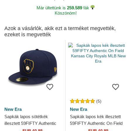
Már ültettünk is
259.589
fák
Köszönöm!
Azok a vásárlók, akik ezt a terméket megvették,
ezeket is megvették
(5)
New Era
New Era
Sapkák lapos sötétkék
Sapkák lapos kék illesztett
illesztett 59FIFTY Authentic
59FIFTY Authentic On Field
On Field Milwaukee Brewers
Kansas City Royals MLB
EUR 40,95
EUR 40,95