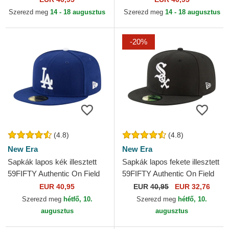
MLB New Era
New Era
Szerezd meg
14 - 18 augusztus
Szerezd meg
14 - 18 augusztus
-20%
(4.8)
(4.8)
New Era
New Era
Sapkák lapos kék illesztett
Sapkák lapos fekete illesztett
59FIFTY Authentic On Field
59FIFTY Authentic On Field
Game Los Angeles Dodgers
Game Chicago White Sox
EUR 40,95
EUR
40,95
EUR 32,76
MLB New Era
MLB New Era
Szerezd meg
hétfő, 10.
Szerezd meg
hétfő, 10.
augusztus
augusztus