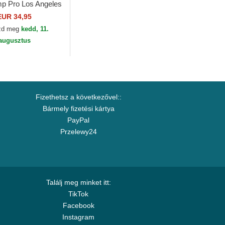
p Pro Los Angeles
A Mitchell & Ness
EUR 34,95
zd meg
kedd, 11.
augusztus
Fizethetsz a következővel::
Bármely fizetési kártya
PayPal
Przelewy24
Találj meg minket itt:
TikTok
Facebook
Instagram