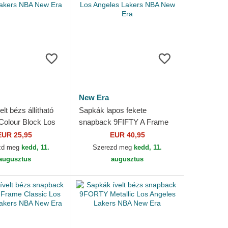
New Era
lt bézs állítható
Sapkák lapos fekete
olour Block Los
snapback 9FIFTY A Frame
Lakers NBA New
Ring Los Angeles Lakers
EUR 25,95
EUR 40,95
NBA New Era
zd meg
kedd, 11.
Szerezd meg
kedd, 11.
augusztus
augusztus