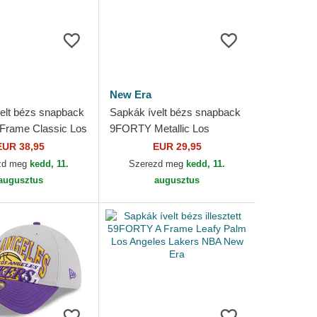
New Era
elt bézs snapback
Sapkák ívelt bézs snapback
Frame Classic Los
9FORTY Metallic Los
Lakers NBA New
Angeles Lakers NBA New
EUR 38,95
EUR 29,95
Era
zd meg
kedd, 11.
Szerezd meg
kedd, 11.
augusztus
augusztus