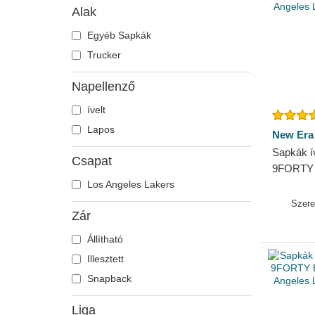
Alak
Egyéb Sapkák
Trucker
Napellenző
ívelt
Lapos
New Era
Sapkák ív
Csapat
9FORTY E
Los Angeles Lakers
Los Ange
New Era
Szer
Zár
Állítható
Illesztett
Snapback
Liga