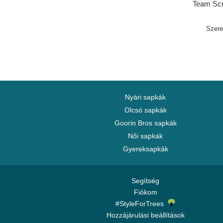
Team Scr
Angeles 
& Ness
Szer
Nyári sapkák
Olcsó sapkák
Goorin Bros sapkák
Női sapkák
Gyereksapkák
Segítség
Fiókom
#StyleForTrees
Hozzájárulási beállítások