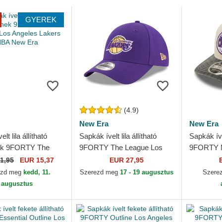
GYEREK
(4.9)
New Era
New Era
lt lila állítható
Sapkák ívelt lila állítható
Sapkák ív
ek 9FORTY The
9FORTY The League Los
9FORTY 
os Angeles Lakers
Angeles Lakers NBA New
Fray Los 
1,95
EUR 15,37
EUR 27,95
 Era
Era
NBA New 
ezd meg
kedd, 11.
Szerezd meg
17 - 19 augusztus
Szere
augusztus