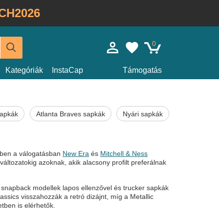
CH2026
0
Kategóriák
InstaCap
Támogatás
sapkák
Atlanta Braves sapkák
Nyári sapkák
Ebben a válogatásban
New Era
és
Mitchell & Ness
 változatokig azoknak, akik alacsony profilt preferálnak
 snapback modellek lapos ellenzővel és trucker sapkák
ssics visszahozzák a retró dizájnt, míg a Metallic
tben is elérhetők.