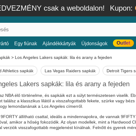
DVEZMÉNY csak a weboldalon!
Kupon:
Outlet
ártó
Egy fiúnak
Ajándékkártyák
Újdonságok
apkák
>
Los Angeles Lakers sapkák: lila és arany a fejeden
 Athletics sapkák
Las Vegas Raiders sapkák
Detroit Tigers 
geles Lakers sapkák: lila és arany a fejeden
az NBA élő történelme, és sapkáik ezt a súlyt természetesen viselik. 
t találsz a klasszikus lilától a visszafogottabb fekete, szürke vagy bézs
hogy lemondanának a Los Angeles címerről.
 9FORTY állítható csattal, ideális a mindennapokra, de vannak 9FIFTY
óval, amikor a hőség fokozódik. Az olyan modellek, mint a Hardwood Cla
l verziók visszafogottabb megjelenést kínálnak. Felnőtt és gyerek mére