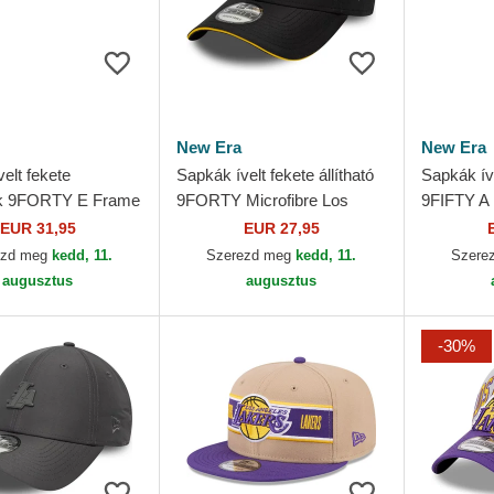
New Era
New Era
elt fekete
Sapkák ívelt fekete állítható
Sapkák ív
k 9FORTY E Frame
9FORTY Microfibre Los
9FIFTY A 
Los Angeles Lakers
Angeles Lakers NBA New
Angeles 
EUR 31,95
EUR 27,95
 Era
Era
Era
ezd meg
kedd, 11.
Szerezd meg
kedd, 11.
Szere
augusztus
augusztus
-30%