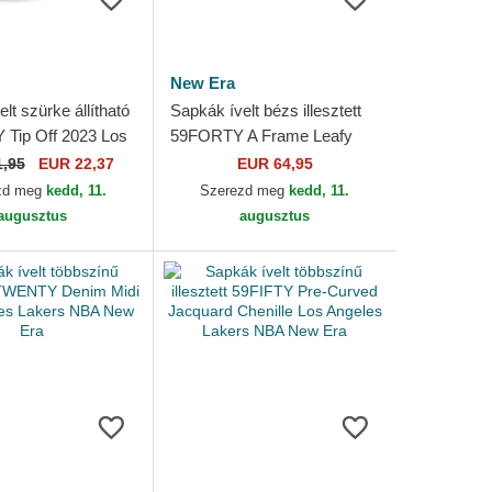
New Era
lt szürke állítható
Sapkák ívelt bézs illesztett
Tip Off 2023 Los
59FORTY A Frame Leafy
Lakers NBA New
Palm Los Angeles Lakers
1,95
EUR 22,37
EUR 64,95
NBA New Era
zd meg
kedd, 11.
Szerezd meg
kedd, 11.
augusztus
augusztus