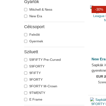
Gyártók
-30%
Mitchell & Ness
New Era
Célcsoport
Felnőtt
Gyermek
Sziluett
New Era
59FIFTY Pre-Curved
Sapkák íve
59FORTY
gyerekn
9FIFTY
League L
EUR
2
9FORTY
NBA New
Szer
9FORTY M-Crown
9TWENTY
E Frame