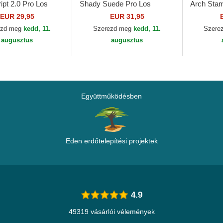
ipt 2.0 Pro Los
Shady Suede Pro Los
Arch Stam
Lakers NBA Mitchell
Angeles Lakers NBA Mitchell
Lakers NB
EUR 29,95
EUR 31,95
& Ness
ezd meg
kedd, 11.
Szerezd meg
kedd, 11.
Szere
augusztus
augusztus
Együttműködésben
Eden erdőtelepítési projektek
4.9
49319 vásárlói vélemények