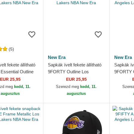
(5)
New Era
New Era
elt fekete állítható
Sapkák ívelt fekete állítható
Sapkák íve
ssential Outline
9FORTY Outline Los
9FORTY C
les Lakers NBA
Angeles Lakers NBA New
Angeles 
EUR 25,95
EUR 25,95
Era
Era
ezd meg
kedd, 11.
Szerezd meg
kedd, 11.
Szere
augusztus
augusztus