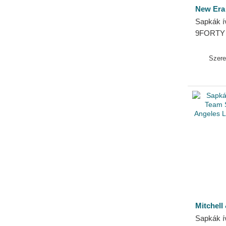
New Era
Sapkák ív
9FORTY 
2025 Los
NBA New
Szer
Mitchell
Sapkák ív