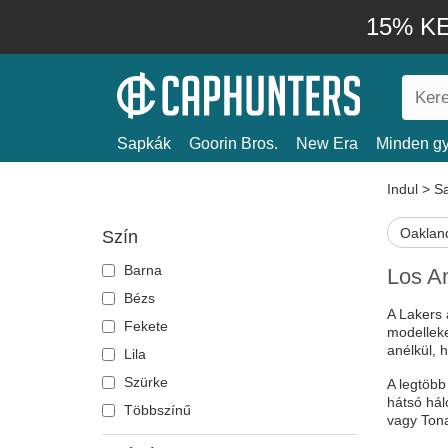
15% KE
Sapkák
Goorin Bros.
New Era
Minden gy
Indul
>
S
Oakland
Szín
Barna
Los An
Bézs
A Lakers 
Fekete
modelleke
anélkül, 
Lila
Szürke
A legtöbb
hátsó hál
Többszínű
vagy Tona