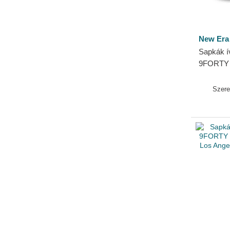
New Era
Sapkák ív
9FORTY 
Lakers 
Szer