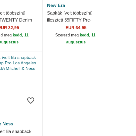
New Era
elt többszínű
Sapkák ívelt többszínű
ó 9TWENTY Denim
illesztett 59FIFTY Pre-
Angeles Lakers
Curved Jacquard Chenille
EUR 32,95
EUR 64,95
Era
Los Angeles Lakers NBA
zd meg
kedd, 11.
Szerezd meg
kedd, 11.
New...
augusztus
augusztus
& Ness
lt lila snapback