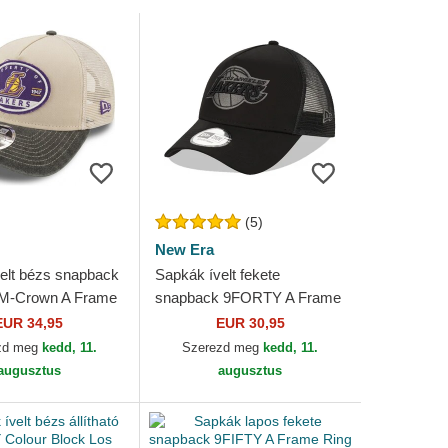
(5)
New Era
elt bézs snapback
Sapkák ívelt fekete
M-Crown A Frame
snapback 9FORTY A Frame
Angeles Lakers
Tonal Los Angeles Lakers
EUR 34,95
EUR 30,95
Era
NBA New Era
zd meg
kedd, 11.
Szerezd meg
kedd, 11.
augusztus
augusztus