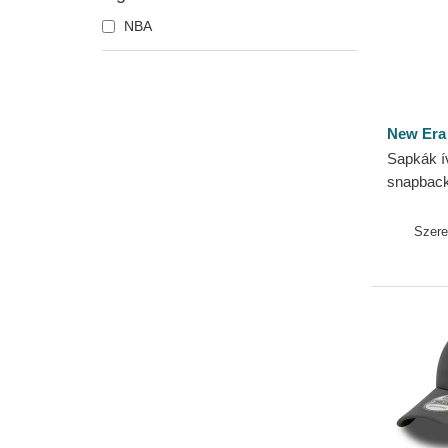
NBA
New Era
Sapkák ív
snapbac
Metallic 
NBA New
Szer