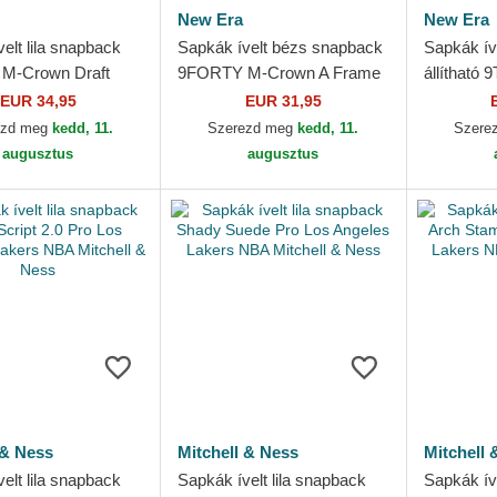
New Era
New Era
elt lila snapback
Sapkák ívelt bézs snapback
Sapkák ív
M-Crown Draft
9FORTY M-Crown A Frame
állíthat
 Angeles Lakers
Los Angeles Lakers NBA
Midi Los 
EUR 34,95
EUR 31,95
 Era
New Era
NBA New 
ezd meg
kedd, 11.
Szerezd meg
kedd, 11.
Szere
augusztus
augusztus
 & Ness
Mitchell & Ness
Mitchell 
elt lila snapback
Sapkák ívelt lila snapback
Sapkák íve