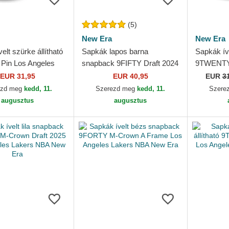
(5)
New Era
New Era
elt szürke állítható
Sapkák lapos barna
Sapkák íve
Pin Los Angeles
snapback 9FIFTY Draft 2024
9TWENTY 
NBA New Era
Los Angeles Lakers NBA
Angeles 
EUR 31,95
EUR 40,95
EUR
3
New Era
Era
ezd meg
kedd, 11.
Szerezd meg
kedd, 11.
Szere
augusztus
augusztus