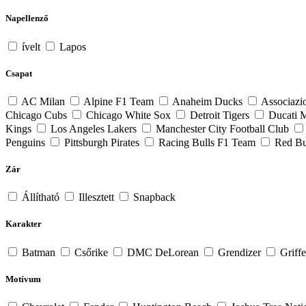
Napellenző
ívelt
Lapos
Csapat
AC Milan
Alpine F1 Team
Anaheim Ducks
Associazi
Chicago Cubs
Chicago White Sox
Detroit Tigers
Ducati 
Kings
Los Angeles Lakers
Manchester City Football Club
Penguins
Pittsburgh Pirates
Racing Bulls F1 Team
Red Bu
Zár
Állítható
Illesztett
Snapback
Karakter
Batman
Csőrike
DMC DeLorean
Grendizer
Griff
Motívum