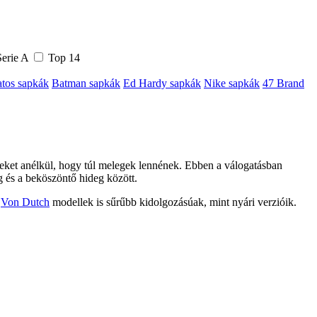
erie A
Top 14
atos sapkák
Batman sapkák
Ed Hardy sapkák
Nike sapkák
47 Brand
leket anélkül, hogy túl melegek lennének. Ebben a válogatásban
g és a beköszöntő hideg között.
s
Von Dutch
modellek is sűrűbb kidolgozásúak, mint nyári verzióik.