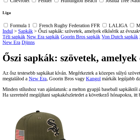
Chevrolet
Fender
Huntington Beach
Joshua Tree Nati
Liga
Formula 1
French Rugby Federation FFR
LALIGA
M
Indul
>
Sapkák
>
Őszi sapkák: szövetek, amelyek elkísérik az évszakv
Téli sapkák
New Era sapkák
Goorin Bros sapkák
Von Dutch sapkák
New Era
Djinns
Őszi sapkák: szövetek, amelyek e
Az ősz testesebb sapkákat kíván. Megérkeztek a közepes súlyú szövet
megtalálod a
New Era
, Goorin Bros vagy
Kangol
márkák legújabb dar
Minden stílushoz van ajánlatunk: a melton gyapjú baseball sapkáktól
Ha szeretnéd megújítani sapkakészletedet a következő hónapokra, itt 