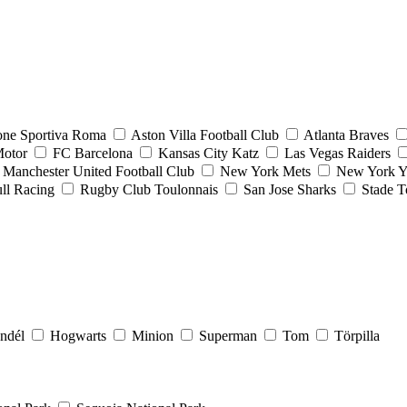
one Sportiva Roma
Aston Villa Football Club
Atlanta Braves
Motor
FC Barcelona
Kansas City Katz
Las Vegas Raiders
Manchester United Football Club
New York Mets
New York Y
ll Racing
Rugby Club Toulonnais
San Jose Sharks
Stade T
endél
Hogwarts
Minion
Superman
Tom
Törpilla