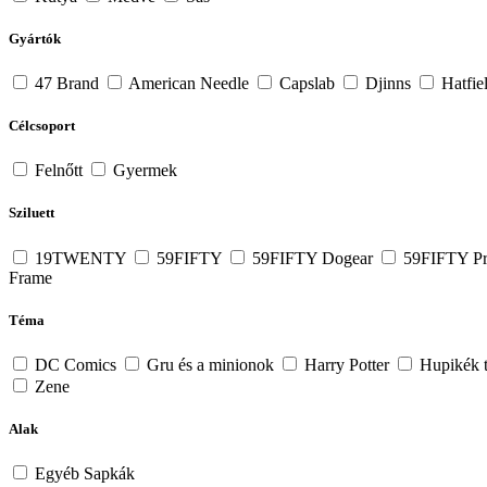
Gyártók
47 Brand
American Needle
Capslab
Djinns
Hatfie
Célcsoport
Felnőtt
Gyermek
Sziluett
19TWENTY
59FIFTY
59FIFTY Dogear
59FIFTY Pr
Frame
Téma
DC Comics
Gru és a minionok
Harry Potter
Hupikék 
Zene
Alak
Egyéb Sapkák