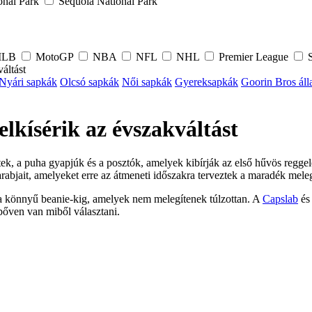
onal Park
Sequoia National Park
LB
MotoGP
NBA
NFL
NHL
Premier League
S
áltást
Nyári sapkák
Olcsó sapkák
Női sapkák
Gyereksapkák
Goorin Bros áll
lkísérik az évszakváltást
ek, a puha gyapjúk és a posztók, amelyek kibírják az első hűvös regge
abjait, amelyeket erre az átmeneti időszakra terveztek a maradék mele
 a könnyű beanie-kig, amelyek nem melegítenek túlzottan. A
Capslab
é
bőven van miből választani.