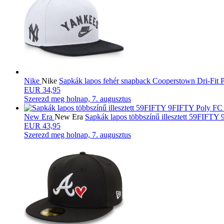
Nike
Nike
Sapkák lapos fehér snapback Cooperstown Dri-Fit
EUR 34,95
Szerezd meg
holnap, 7. augusztus
New Era
New Era
Sapkák lapos többszínű illesztett 59FIF
EUR 43,95
Szerezd meg
holnap, 7. augusztus