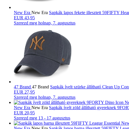
New Era
New Era
Sapkák lapos fekete illesztett 59FIFTY He
EUR 43,95
Szerezd meg
holnap, 7. augusztus
47 Brand
47 Brand
Sapkák ívelt szürke állítható Clean Up 
EUR 27,95
Szerezd meg
holnap, 7. augusztus
New Era
New Era
Sapkák ívelt zöld állítható gyereknek 9
EUR 20,95
Szerezd meg
13 - 17 augusztus
New Era
New Era
Sapkák lapos barna illesztett 59FIFTY L