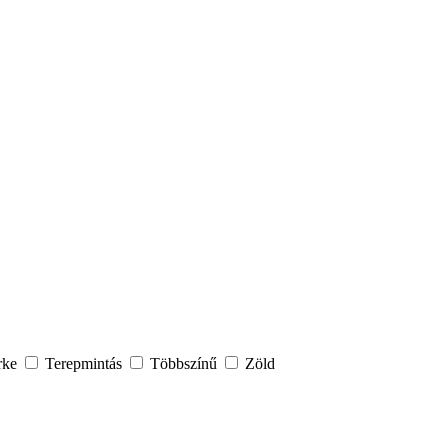
rke
Terepmintás
Többszínű
Zöld