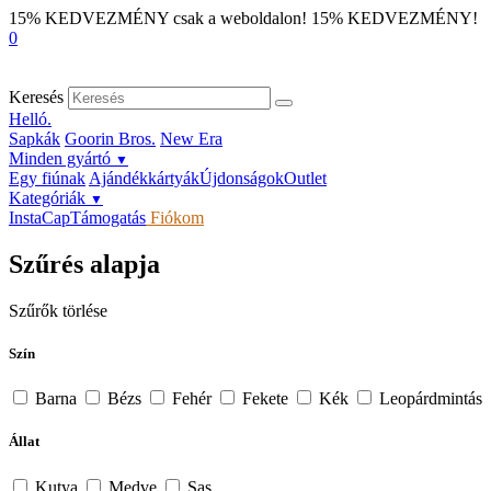
15% KEDVEZMÉNY csak a weboldalon!
15% KEDVEZMÉNY!
0
Keresés
Helló.
Sapkák
Goorin Bros.
New Era
Minden gyártó
▼
Egy fiúnak
Ajándékkártyák
Újdonságok
Outlet
Kategóriák
▼
InstaCap
Támogatás
Fiókom
Szűrés alapja
Szűrők törlése
Szín
Barna
Bézs
Fehér
Fekete
Kék
Leopárdmintás
Állat
Kutya
Medve
Sas