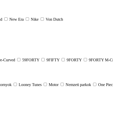
ld
New Era
Nike
Von Dutch
e-Curved
59FORTY
9FIFTY
9FORTY
9FORTY M-C
tornyok
Looney Tunes
Motor
Nemzeti parkok
One Pie