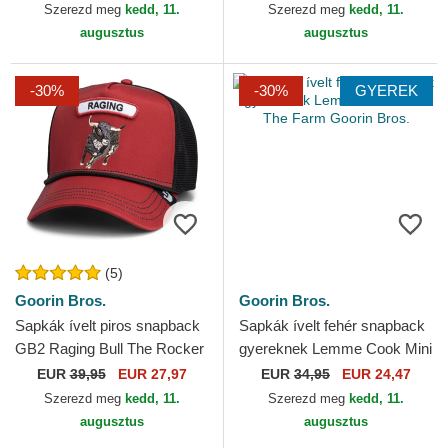
New Era
Farm Goorin Bros.
Szerezd meg
kedd, 11.
Szerezd meg
kedd, 11.
augusztus
augusztus
-30%
-30%
GYEREK
(5)
Goorin Bros.
Goorin Bros.
Sapkák ívelt piros snapback
Sapkák ívelt fehér snapback
GB2 Raging Bull The Rocker
gyereknek Lemme Cook Mini
The Farm Goorin Bros.
The Farm Goorin Bros.
EUR
39,95
EUR 27,97
EUR
34,95
EUR 24,47
Szerezd meg
kedd, 11.
Szerezd meg
kedd, 11.
augusztus
augusztus