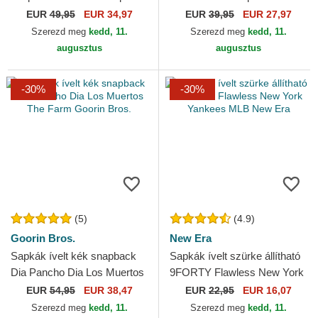
Business Professional The
Rizzky Bizznizz Great
EUR
49,95
EUR 34,97
EUR
39,95
EUR 27,97
Farm Goorin Bros.
Escape The Farm...
Szerezd meg
kedd, 11.
Szerezd meg
kedd, 11.
augusztus
augusztus
-30%
-30%
(5)
(4.9)
Goorin Bros.
New Era
Sapkák ívelt kék snapback
Sapkák ívelt szürke állítható
Dia Pancho Dia Los Muertos
9FORTY Flawless New York
The Farm Goorin Bros.
Yankees MLB New Era
EUR
54,95
EUR 38,47
EUR
22,95
EUR 16,07
Szerezd meg
kedd, 11.
Szerezd meg
kedd, 11.