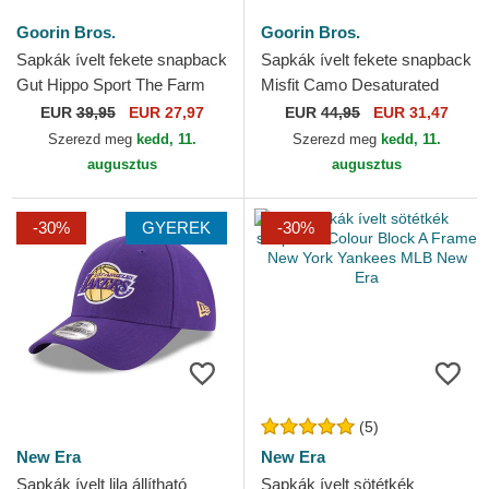
Goorin Bros.
Goorin Bros.
Sapkák ívelt fekete snapback
Sapkák ívelt fekete snapback
Gut Hippo Sport The Farm
Misfit Camo Desaturated
Goorin Bros.
Camo The Farm Goorin
EUR
39,95
EUR 27,97
EUR
44,95
EUR 31,47
Bros.
Szerezd meg
kedd, 11.
Szerezd meg
kedd, 11.
augusztus
augusztus
-30%
GYEREK
-30%
(5)
New Era
New Era
Sapkák ívelt lila állítható
Sapkák ívelt sötétkék