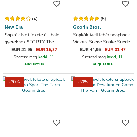
(4)
(5)
New Era
Goorin Bros.
Sapkák ívelt fekete állítható
Sapkák ívelt fehér snapback
gyereknek 9FORTY The
Vicious Suede Snake Suede
League Chicago Bulls NBA
Truckers The Farm Goorin
EUR
21,95
EUR 15,37
EUR
44,95
EUR 31,47
New Era
Bros.
Szerezd meg
kedd, 11.
Szerezd meg
kedd, 11.
augusztus
augusztus
-30%
-30%