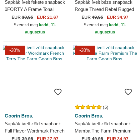
Sapkák ívelt fekete snapback
Sapkák ívelt bézs snapback
9FORTY A Frame Tonal
Rogue Thread Rebel Rugged
Chicago Bulls NBA New Era
Comfort The Farm Goorin
EUR
30,95
EUR 21,67
EUR
49,95
EUR 34,97
Bros.
Szerezd meg
kedd, 11.
Szerezd meg
kedd, 11.
augusztus
augusztus
-30%
-30%
(5)
Goorin Bros.
Goorin Bros.
Sapkák ívelt zöld snapback
Sapkák ívelt zöld snapback
Full Flavor Wordmark French
Mamba The Farm Premium
Terry The Farm Goorin Bros.
The Farm Goorin Bros.
EUR
39,95
EUR 27,97
EUR
49,95
EUR 34,97