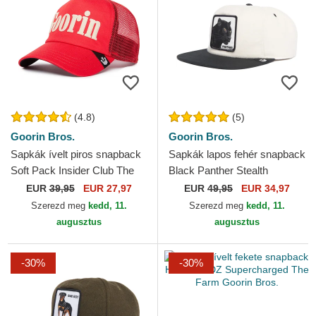
(4.8)
(5)
Goorin Bros.
Goorin Bros.
Sapkák ívelt piros snapback
Sapkák lapos fehér snapback
Soft Pack Insider Club The
Black Panther Stealth
Farm Goorin Bros.
Explorer The Farm Flats The
EUR
39,95
EUR 27,97
EUR
49,95
EUR 34,97
Farm Goorin Bros.
Szerezd meg
kedd, 11.
Szerezd meg
kedd, 11.
augusztus
augusztus
-30%
-30%