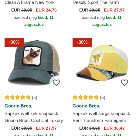
Clean A Frame New York
Deadly Sport The Farm
Yankees MLB New Era
Goorin Bros.
EUR
30,95
EUR 24,76
EUR
39,95
EUR 27,97
Szerezd meg
kedd, 11.
Szerezd meg
kedd, 11.
augusztus
augusztus
-30%
-30%
(5)
(5)
Goorin Bros.
Goorin Bros.
Sapkák ívelt kék snapback
Sapkák ívelt sárga snapback
Goorin Bros. Cool Cat Luxury
Bent Transform Farmigami
Moon The Farm Blue Hat
The Farm Goorin Bros.
EUR
39,95
EUR 27,97
EUR
54,95
EUR 38,47
The Farm Goorin Bros.
Szerezd meg
kedd, 11.
Szerezd meg
kedd, 11.