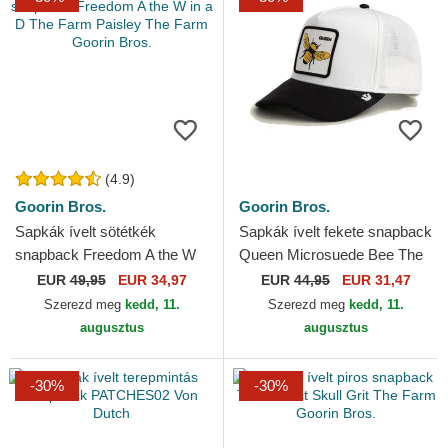
(4.9)
Goorin Bros.
Goorin Bros.
Sapkák ívelt sötétkék
Sapkák ívelt fekete snapback
snapback Freedom A the W
Queen Microsuede Bee The
in a D The Farm Paisley The
Farm Goorin Bros.
EUR
49,95
EUR 34,97
EUR
44,95
EUR 31,47
Farm Goorin Bros.
Szerezd meg
kedd, 11.
Szerezd meg
kedd, 11.
augusztus
augusztus
-30%
-30%