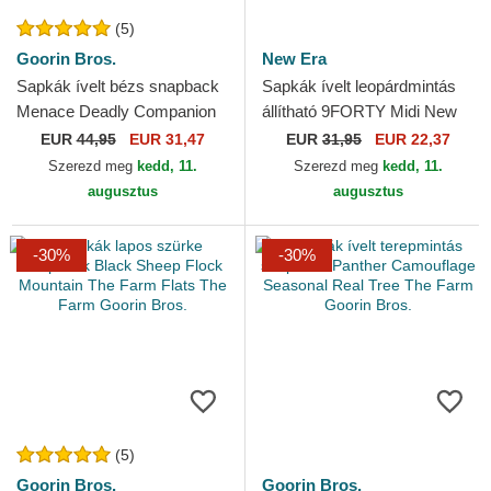
(5)
Goorin Bros.
New Era
Sapkák ívelt bézs snapback
Sapkák ívelt leopárdmintás
Menace Deadly Companion
állítható 9FORTY Midi New
Core Canvas The Farm
York Yankees MLB New Era
EUR
44,95
EUR 31,47
EUR
31,95
EUR 22,37
Goorin Bros.
Szerezd meg
kedd, 11.
Szerezd meg
kedd, 11.
augusztus
augusztus
-30%
-30%
(5)
Goorin Bros.
Goorin Bros.