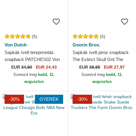
(5)
(5)
Von Dutch
Goorin Bros.
Sapkák ívelt terepmintás
Sapkák ívelt piros snapback
snapback PATCHES02 Von
The Extinct Skull Grit The
Dutch
Farm Goorin Bros.
EUR
34,90
EUR 24,43
EUR
39,95
EUR 27,97
Szerezd meg
kedd, 11.
Szerezd meg
kedd, 11.
augusztus
augusztus
-30%
GYEREK
-30%