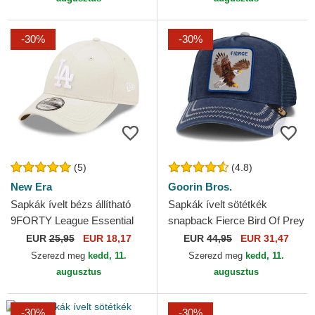
-30%
-30%
(5)
(4.8)
New Era
Goorin Bros.
Sapkák ívelt bézs állítható
Sapkák ívelt sötétkék
9FORTY League Essential
snapback Fierce Bird Of Prey
Los Angeles Dodgers MLB
Core Canvas The Farm
EUR
25,95
EUR 18,17
EUR
44,95
EUR 31,47
New Era
Goorin Bros.
Szerezd meg
kedd, 11.
Szerezd meg
kedd, 11.
augusztus
augusztus
-30%
-30%