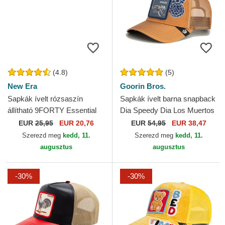
(4.8)
(5)
New Era
Goorin Bros.
Sapkák ívelt rózsaszín
Sapkák ívelt barna snapback
állítható 9FORTY Essential
Dia Speedy Dia Los Muertos
New York Yankees MLB
The Farm Goorin Bros.
EUR
25,95
EUR 20,76
EUR
54,95
EUR 38,47
New Era
Szerezd meg
kedd, 11.
Szerezd meg
kedd, 11.
augusztus
augusztus
-30%
-30%