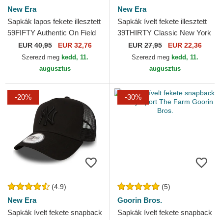
New Era
New Era
Sapkák lapos fekete illesztett
Sapkák ívelt fekete illesztett
59FIFTY Authentic On Field
39THIRTY Classic New York
Game Chicago White Sox
Yankees MLB New Era
EUR
40,95
EUR 32,76
EUR
27,95
EUR 22,36
MLB New Era
Szerezd meg
kedd, 11.
Szerezd meg
kedd, 11.
augusztus
augusztus
-20%
-30%
(4.9)
(5)
New Era
Goorin Bros.
Sapkák ívelt fekete snapback
Sapkák ívelt fekete snapback