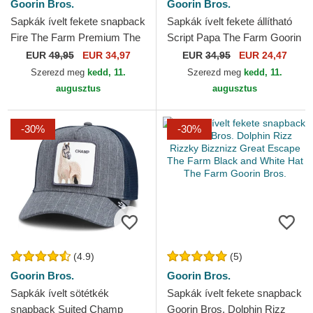
Goorin Bros.
Goorin Bros.
Sapkák ívelt fekete snapback
Sapkák ívelt fekete állítható
Fire The Farm Premium The
Script Papa The Farm Goorin
Farm Goorin Bros.
Bros.
EUR
49,95
EUR 34,97
EUR
34,95
EUR 24,47
Szerezd meg
kedd, 11.
Szerezd meg
kedd, 11.
augusztus
augusztus
-30%
-30%
(4.9)
(5)
Goorin Bros.
Goorin Bros.
Sapkák ívelt sötétkék
Sapkák ívelt fekete snapback
snapback Suited Champ
Goorin Bros. Dolphin Rizz