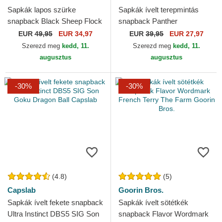
Sapkák lapos szürke
Sapkák ívelt terepmintás
snapback Black Sheep Flock
snapback Panther
Mountain The Farm Flats The
Camouflage Seasonal Real
EUR
49,95
EUR 34,97
EUR
39,95
EUR 27,97
Farm Goorin Bros.
Tree The Farm Goorin Bros.
Szerezd meg
kedd, 11.
Szerezd meg
kedd, 11.
augusztus
augusztus
-30%
-30%
(4.8)
(5)
Capslab
Goorin Bros.
Sapkák ívelt fekete snapback
Sapkák ívelt sötétkék
Ultra Instinct DBS5 SIG Son
snapback Flavor Wordmark