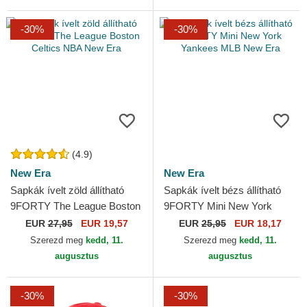
-30%
-30%
(4.9)
New Era
New Era
Sapkák ívelt zöld állítható
Sapkák ívelt bézs állítható
9FORTY The League Boston
9FORTY Mini New York
Celtics NBA New Era
Yankees MLB New Era
EUR
27,95
EUR 19,57
EUR
25,95
EUR 18,17
Szerezd meg
kedd, 11.
Szerezd meg
kedd, 11.
augusztus
augusztus
-30%
-30%