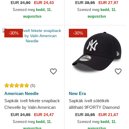
Goku Dragon Ball Capslab
French Terry The Farm
EUR
34,90
EUR 24,43
EUR
39,95
EUR 27,97
Goorin Bros.
Szerezd meg
kedd, 11.
Szerezd meg
kedd, 11.
augusztus
augusztus
-30%
-30%
(5)
American Needle
New Era
Sapkák ívelt fekete snapback
Sapkák ívelt sötétkék
Chevelle by Valin American
állítható 9FORTY Diamond
Needle
Era Essential New York
EUR
34,95
EUR 24,47
EUR
30,95
EUR 21,67
Yankees MLB New Era
Szerezd meg
kedd, 11.
Szerezd meg
kedd, 11.
augusztus
augusztus