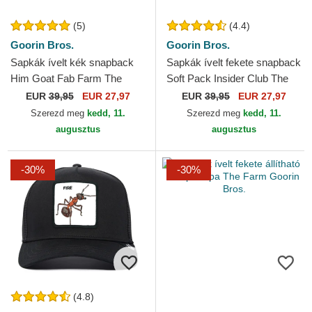
(5)
(4.4)
Goorin Bros.
Goorin Bros.
Sapkák ívelt kék snapback
Sapkák ívelt fekete snapback
Him Goat Fab Farm The
Soft Pack Insider Club The
Farm Goorin Bros.
Farm Goorin Bros.
EUR
39,95
EUR 27,97
EUR
39,95
EUR 27,97
Szerezd meg
kedd, 11.
Szerezd meg
kedd, 11.
augusztus
augusztus
-30%
-30%
(4.8)