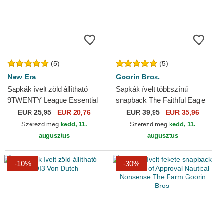
(5)
(5)
New Era
Goorin Bros.
Sapkák ívelt zöld állítható
Sapkák ívelt többszínű
9TWENTY League Essential
snapback The Faithful Eagle
New York Yankees MLB
Sport The Farm Goorin Bros.
EUR
25,95
EUR 20,76
EUR
39,95
EUR 35,96
New Era
Szerezd meg
kedd, 11.
Szerezd meg
kedd, 11.
augusztus
augusztus
-10%
-30%