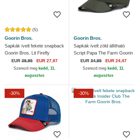
(5)
Goorin Bros.
Goorin Bros.
Sapkák ívelt fekete snapback
Sapkák ívelt zöld állítható
Goorin Bros. Lit Firefly
Script Papa The Farm Goorin
Luxury Moon The Farm
Bros.
EUR
39,95
EUR 27,97
EUR
34,95
EUR 24,47
Black and White Hat...
Szerezd meg
kedd, 11.
Szerezd meg
kedd, 11.
augusztus
augusztus
-30%
-30%