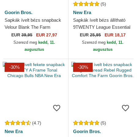
(5)
Goorin Bros.
New Era
Sapkák ívelt bézs snapback
Sapkák ívelt bézs állítható
Velour Blank The Farm
9TWENTY League Essential
Goorin Bros.
Los Angeles Dodgers MLB
EUR
39,95
EUR 27,97
EUR
25,95
EUR 18,17
New Era
Szerezd meg
kedd, 11.
Szerezd meg
kedd, 11.
augusztus
augusztus
-30%
-30%
(4.7)
(5)
New Era
Goorin Bros.