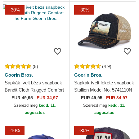
-30%
-30%
(5)
(4.9)
Goorin Bros.
Goorin Bros.
Sapkák ívelt bézs snapback
Sapkák ívelt fekete snapback
Bandit Cloth Rugged Comfort
Stallion Model No. 5741110N
The Farm Goorin Bros.
Rodeo The Farm Goorin
EUR
49,95
EUR 34,97
EUR
49,95
EUR 34,97
Bros.
Szerezd meg
kedd, 11.
Szerezd meg
kedd, 11.
augusztus
augusztus
-10%
-30%