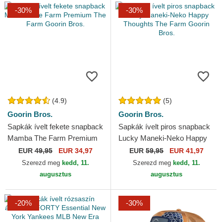
-30%
-30%
(4.9)
(5)
Goorin Bros.
Goorin Bros.
Sapkák ívelt fekete snapback
Sapkák ívelt piros snapback
Mamba The Farm Premium
Lucky Maneki-Neko Happy
The Farm Goorin Bros.
Thoughts The Farm Goorin
EUR
49,95
EUR 34,97
EUR
59,95
EUR 41,97
Bros.
Szerezd meg
kedd, 11.
Szerezd meg
kedd, 11.
augusztus
augusztus
-20%
-30%