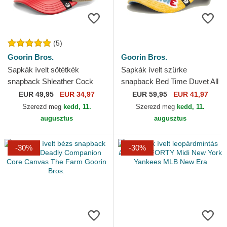
(5)
Goorin Bros.
Goorin Bros.
Sapkák ívelt sötétkék
Sapkák ívelt szürke
snapback Shleather Cock
snapback Bed Time Duvet All
The Farm Goorin Bros.
Det Happy Thoughts The
EUR
49,95
EUR 34,97
EUR
59,95
EUR 41,97
Farm Goorin Bros.
Szerezd meg
kedd, 11.
Szerezd meg
kedd, 11.
augusztus
augusztus
-30%
-30%