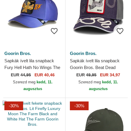
Goorin Bros.
Goorin Bros.
Sapkák ívelt lila snapback
Sapkák ívelt lila snapback
Fury Hell Hath No Wings The
Goorin Bros. Beat Dead
Farm Goorin Bros.
Horse Horse Play The Farm
EUR
44,95
EUR 40,46
EUR
49,95
EUR 34,97
Purple Hat The Farm...
Szerezd meg
kedd, 11.
Szerezd meg
kedd, 11.
augusztus
augusztus
-30%
-30%