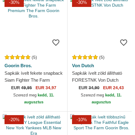
-30%
-30%
(5)
(5)
Goorin Bros.
Von Dutch
Sapkák ívelt fekete snapback
Sapkák ívelt zöld állítható
Siam Fighter The Farm
FORESTNK Von Dutch
Premium The Farm Goorin
EUR
49,95
EUR 34,97
EUR
34,90
EUR 24,43
Bros.
Szerezd meg
kedd, 11.
Szerezd meg
kedd, 11.
augusztus
augusztus
-20%
-10%