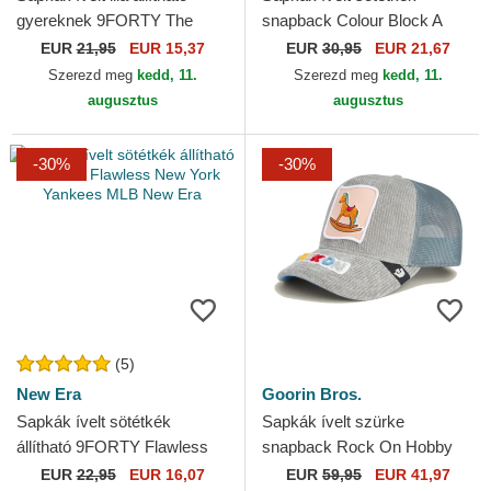
gyereknek 9FORTY The
snapback Colour Block A
League Los Angeles Lakers
Frame New York Yankees
EUR
21,95
EUR 15,37
EUR
30,95
EUR 21,67
NBA New Era
MLB New Era
Szerezd meg
kedd, 11.
Szerezd meg
kedd, 11.
augusztus
augusztus
-30%
-30%
(5)
New Era
Goorin Bros.
Sapkák ívelt sötétkék
Sapkák ívelt szürke
állítható 9FORTY Flawless
snapback Rock On Hobby
New York Yankees MLB
Horse Happy Thoughts The
EUR
22,95
EUR 16,07
EUR
59,95
EUR 41,97