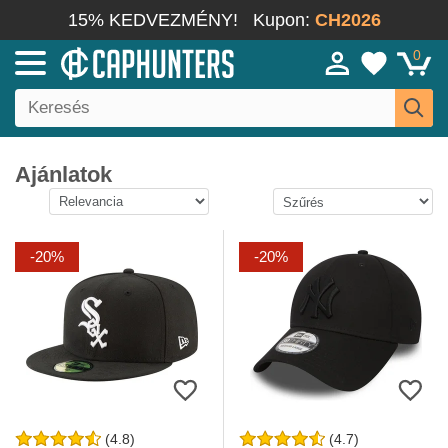
15% KEDVEZMÉNY!
Kupon:
CH2026
0
Ajánlatok
-20%
-20%
(4.8)
(4.7)