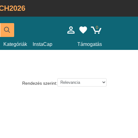
CH2026
0
Kategóriák
InstaCap
Támogatás
Rendezés szerint: