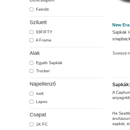
Felnőtt
Sziluett
New Era
59FIFTY
Sapkák ív
snapback
A Frame
Seattle 
Era
Alak
Szerezd 
Egyéb Sapkák
Trucker
Napellenző
Sapkák:
A Caphunt
ívelt
anyagokbó
Lapos
Ha Seattl
Csapat
áruházunk
sapkát, 
1K FC