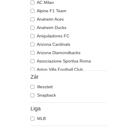
AC Milan
Alpine F1 Team
Anaheim Aces
Anaheim Ducks
Aniquiladores FC
Arizona Cardinals
Arizona Diamondbacks
Associazione Sportiva Roma
Aston Villa Football Club
Zár
Atlanta Braves
Atlanta Falcons
Illesztett
Boston Bruins
Snapback
Boston Celtics
Liga
Boston Red Sox
MLB
Brooklyn Nets
Carolina Panthers