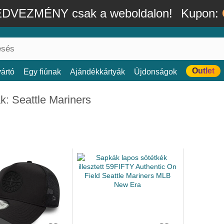
DVEZMÉNY csak a weboldalon!
Kupon:
Outlet
ártó
Egy fiúnak
Ajándékkártyák
Újdonságok
: Seattle Mariners