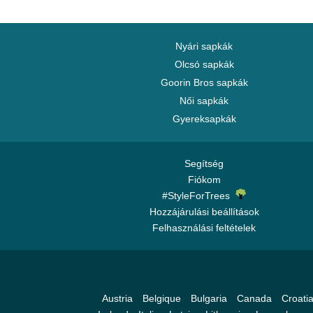
Chelsea Football Club
Chicago Bears
Chicago Blackhawks
Nyári sapkák
Chicago Bulls
Olcsó sapkák
Goorin Bros sapkák
Chicago Cubs
Női sapkák
Chicago White Sox
Gyereksapkák
Cincinnati Bengals
Cincinnati Reds
Cleveland Browns
Segítség
Fiókom
Cleveland Cavaliers
#StyleForTrees
Cleveland Cubs
Hozzájárulási beállítások
Dallas Cowboys
Felhasználási feltételek
Dallas Mavericks
Denver Broncos
Denver Nuggets
Austria
Belgique
Bulgaria
Canada
Croati
Detroit Pistons