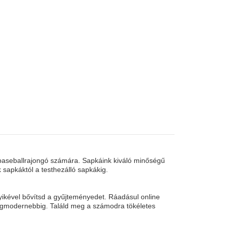
 baseballrajongó számára. Sapkáink kiváló minőségű
 sapkáktól a testhezálló sapkákig.
yikével bővítsd a gyűjteményedet. Ráadásul online
egmodernebbig. Találd meg a számodra tökéletes