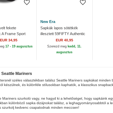
New Era
elt fekete
Sapkák lapos sötétkék
 A Frame Sport
illesztett 59FIFTY Authentic
Mariners MLB New
On Field Seattle Mariners
EUR 34,95
EUR 40,95
MLB New Era
meg
17 - 19 augusztus
Szerezd meg
kedd, 11.
augusztus
 Seattle Mariners
ersnél széles választékban találsz Seattle Mariners sapkákat minden
l készülnek, és különféle stílusokban kaphatók, a klasszikus snapback
e Mariners szurkoló vagy, ne hagyd ki a lehetőséget, hogy sapkáink eg
ban különböző sapka dizájnokat találsz, a leghagyományosabbtól a l
és szurkolj kedvenc csapatodnak minden meccsen!