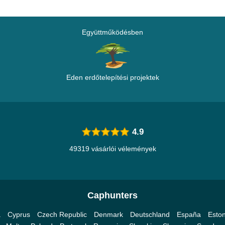
Együttműködésben
Eden erdőtelepítési projektek
4.9
49319 vásárlói vélemények
Caphunters
a
Cyprus
Czech Republic
Denmark
Deutschland
España
Eston