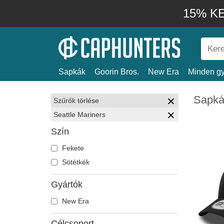
15% KE
Sapkák
Goorin Bros.
New Era
Minden gy
Sapkák
Szűrők törlése
Seattle Mariners
Szín
Fekete
Sötétkék
Gyártók
New Era
Célcsoport