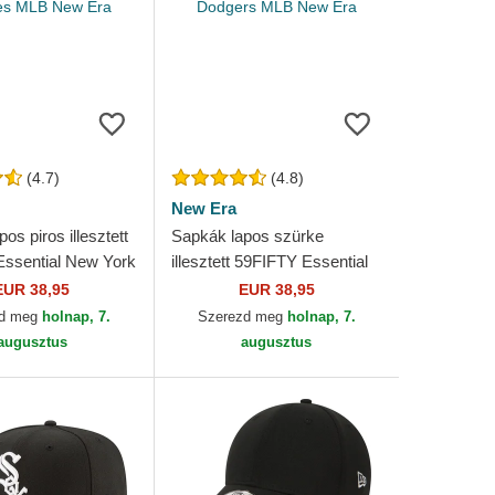
(4.7)
(4.8)
New Era
os piros illesztett
Sapkák lapos szürke
ssential New York
illesztett 59FIFTY Essential
MLB New Era
Los Angeles Dodgers MLB
EUR 38,95
EUR 38,95
New Era
zd meg
holnap, 7.
Szerezd meg
holnap, 7.
augusztus
augusztus