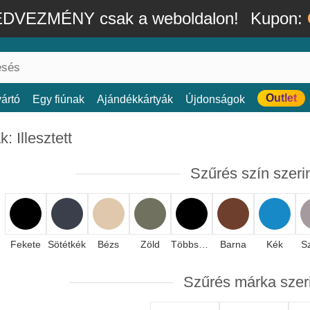
DVEZMÉNY csak a weboldalon!
Kupon:
Outlet
ártó
Egy fiúnak
Ajándékkártyák
Újdonságok
: Illesztett
Szűrés szín szeri
Fekete
Sötétkék
Bézs
Zöld
Többszínű
Barna
Kék
S
Szűrés márka szer