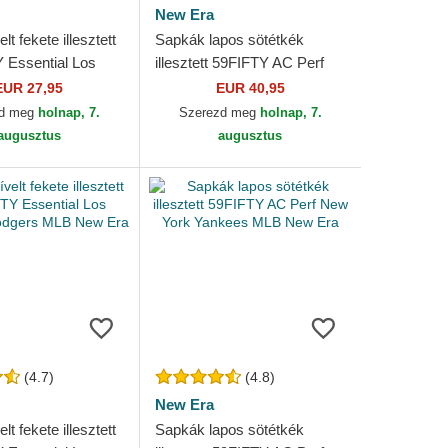
New Era
lt fekete illesztett
Sapkák lapos sötétkék
Essential Los
illesztett 59FIFTY AC Perf
Dodgers MLB New
Detroit Tigers MLB New Era
EUR 27,95
EUR 40,95
zd meg
holnap, 7.
Szerezd meg
holnap, 7.
augusztus
augusztus
(4.7)
(4.8)
New Era
lt fekete illesztett
Sapkák lapos sötétkék