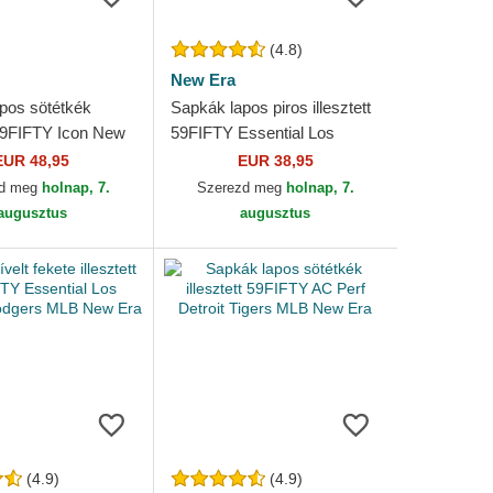
(4.8)
New Era
pos sötétkék
Sapkák lapos piros illesztett
t 59FIFTY Icon New
59FIFTY Essential Los
kees MLB New Era
Angeles Dodgers MLB New
EUR 48,95
EUR 38,95
Era
zd meg
holnap, 7.
Szerezd meg
holnap, 7.
augusztus
augusztus
(4.9)
(4.9)