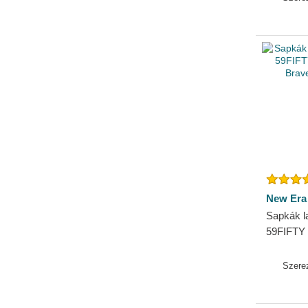
New Era
Sapkák la
59FIFTY E
Braves 
Szere