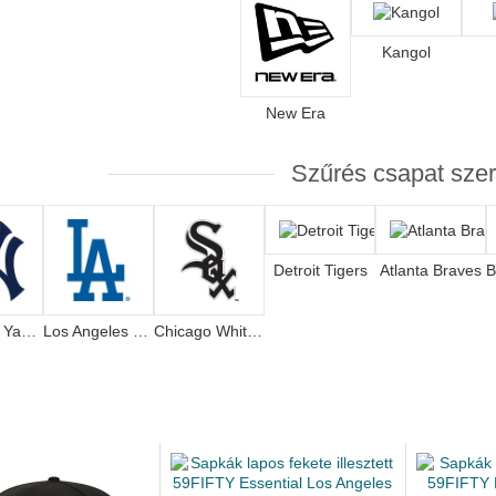
Kangol
New Era
Szűrés csapat szer
Detroit Tigers
Atlanta Braves
New York Yankees
Los Angeles Dodgers
Chicago White Sox