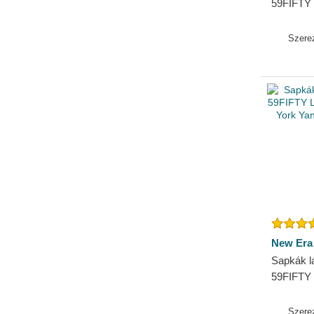
59FIFTY 
New Yor
New Era
Szere
New Era
Sapkák la
59FIFTY 
New Yor
New Era
Szere