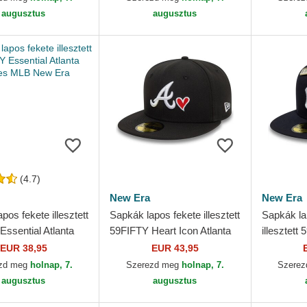
augusztus
augusztus
(4.7)
New Era
New Era
pos fekete illesztett
Sapkák lapos fekete illesztett
Sapkák la
ssential Atlanta
59FIFTY Heart Icon Atlanta
illesztet
MLB New Era
Braves MLB New Era
Series N
EUR 38,95
EUR 43,95
MLB New
zd meg
holnap, 7.
Szerezd meg
holnap, 7.
Szere
augusztus
augusztus