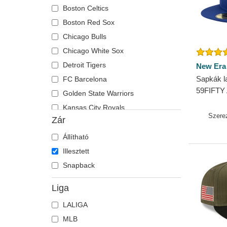
Boston Celtics
Boston Red Sox
Chicago Bulls
Chicago White Sox
Detroit Tigers
New Era
Sapkák la
FC Barcelona
59FIFTY 
Golden State Warriors
Game Lo
Kansas City Royals
MLB New
Szere
Zár
Las Vegas Raiders
Los Angeles Angels
Állítható
Los Angeles Dodgers
Illesztett
Los Angeles Lakers
Snapback
Memphis Grizzlies
Liga
Miami Heat
LALIGA
Miami Marlins
MLB
Milwaukee Brewers