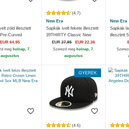
(4.7)
New Era
New Era
lt zöld illesztett
Sapkák ívelt fekete illesztett
Sapkák la
Pre-Curved
39THIRTY Classic New
illesztet
 Herringbone
York Yankees MLB New Era
York Yan
EUR 64,95
EUR
27,95
EUR 22,36
White Sox MLB
zd meg
holnap, 7.
Szerezd meg
holnap, 7.
Szere
augusztus
augusztus
GYEREK
(4.6)