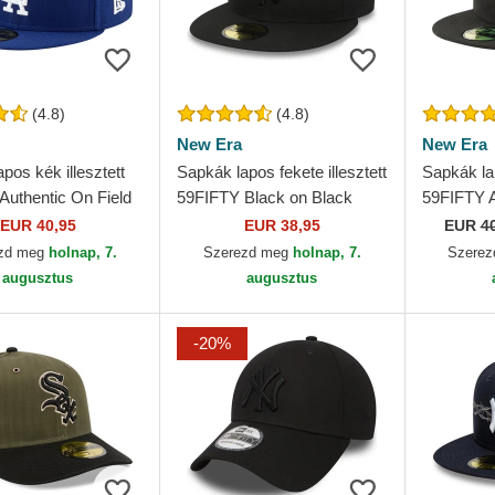
(4.8)
(4.8)
New Era
New Era
pos kék illesztett
Sapkák lapos fekete illesztett
Sapkák lap
Authentic On Field
59FIFTY Black on Black
59FIFTY A
s Angeles Dodgers
New York Yankees MLB
Game Chi
EUR 40,95
EUR 38,95
EUR
4
 Era
New Era
MLB New
zd meg
holnap, 7.
Szerezd meg
holnap, 7.
Szere
augusztus
augusztus
-20%