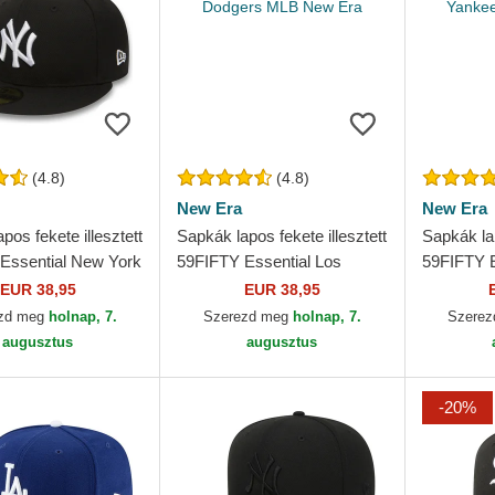
(4.8)
(4.8)
New Era
New Era
pos fekete illesztett
Sapkák lapos fekete illesztett
Sapkák lap
Essential New York
59FIFTY Essential Los
59FIFTY E
 MLB New Era
Angeles Dodgers MLB New
Yankees 
EUR 38,95
EUR 38,95
Era
zd meg
holnap, 7.
Szerezd meg
holnap, 7.
Szere
augusztus
augusztus
-20%