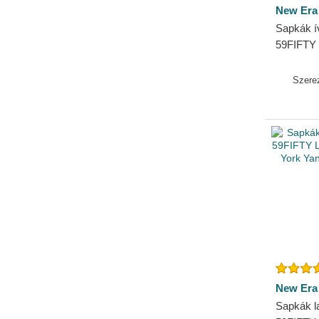
New Era
Sapkák ív
59FIFTY 
Boston 
Era
Szere
New Era
Sapkák la