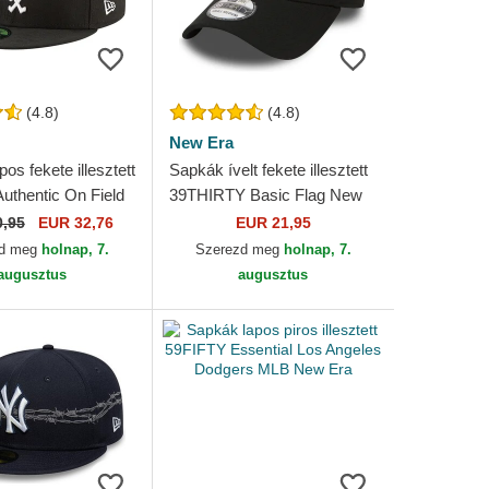
(4.8)
(4.8)
New Era
os fekete illesztett
Sapkák ívelt fekete illesztett
uthentic On Field
39THIRTY Basic Flag New
cago White Sox
Era
0,95
EUR 32,76
EUR 21,95
 Era
zd meg
holnap, 7.
Szerezd meg
holnap, 7.
augusztus
augusztus