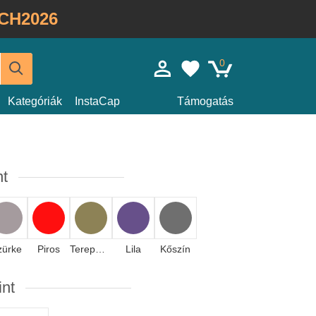
CH2026
0
Kategóriák
InstaCap
Támogatás
nt
zürke
Piros
Terepmintás
Lila
Kőszín
int