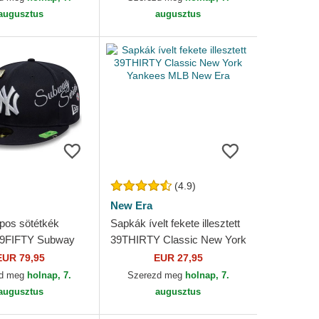
augusztus
augusztus
(4.9)
New Era
pos sötétkék
Sapkák ívelt fekete illesztett
t 59FIFTY Subway
39THIRTY Classic New York
ew York Yankees
Yankees MLB New Era
EUR 79,95
EUR 27,95
 Era
zd meg
holnap, 7.
Szerezd meg
holnap, 7.
augusztus
augusztus