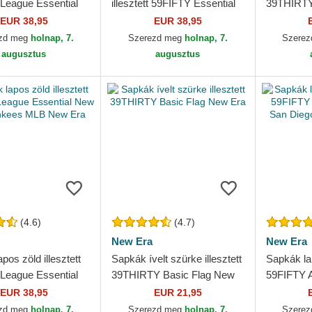
League Essential
illesztett 59FIFTY Essential
39THIRTY 
k Yankees MLB
New York Yankees MLB
Angeles 
EUR 38,95
EUR 38,95
New Era
Era
zd meg
holnap, 7.
Szerezd meg
holnap, 7.
Szere
augusztus
augusztus
(4.6)
(4.7)
New Era
New Era
pos zöld illesztett
Sapkák ívelt szürke illesztett
Sapkák lap
League Essential
39THIRTY Basic Flag New
59FIFTY A
k Yankees MLB
Era
San Dieg
EUR 38,95
EUR 21,95
Era
zd meg
holnap, 7.
Szerezd meg
holnap, 7.
Szere