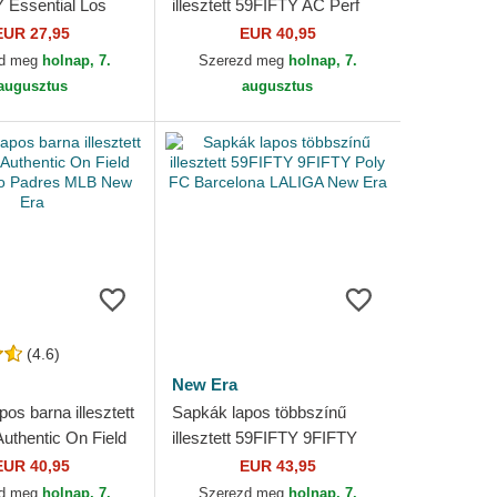
Essential Los
illesztett 59FIFTY AC Perf
Dodgers MLB New
New York Yankees MLB
EUR 27,95
EUR 40,95
New Era
zd meg
holnap, 7.
Szerezd meg
holnap, 7.
augusztus
augusztus
(4.6)
New Era
os barna illesztett
Sapkák lapos többszínű
uthentic On Field
illesztett 59FIFTY 9FIFTY
o Padres MLB New
Poly FC Barcelona LALIGA
EUR 40,95
EUR 43,95
New Era
zd meg
holnap, 7.
Szerezd meg
holnap, 7.