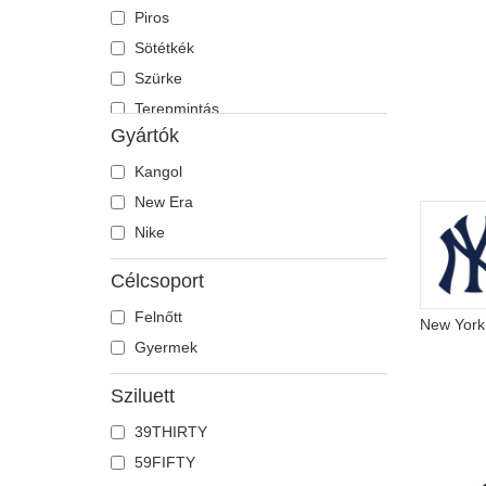
Piros
Sötétkék
Szürke
Terepmintás
Gyártók
Többszínű
Zöld
Kangol
New Era
Nike
Célcsoport
Felnőtt
Gyermek
Sziluett
39THIRTY
59FIFTY