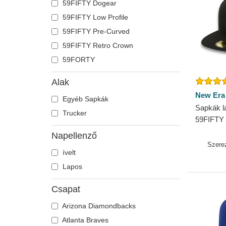
59FIFTY Dogear
59FIFTY Low Profile
59FIFTY Pre-Curved
59FIFTY Retro Crown
59FORTY
Alak
New Era
Egyéb Sapkák
Sapkák la
Trucker
59FIFTY 
Yankees
Napellenző
Szere
ívelt
Lapos
Csapat
Arizona Diamondbacks
Atlanta Braves