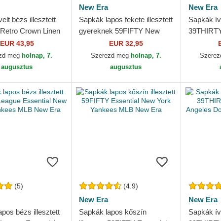
New Era
New Era
elt bézs illesztett
Sapkák lapos fekete illesztett
Sapkák íve
Retro Crown Linen
gyereknek 59FIFTY New
39THIRTY 
Red Sox MLB New
York Yankees MLB New Era
Angeles 
EUR 43,95
EUR 32,95
Era
zd meg
holnap, 7.
Szerezd meg
holnap, 7.
Szere
augusztus
augusztus
(5)
(4.9)
New Era
New Era
pos bézs illesztett
Sapkák lapos kőszín
Sapkák íve