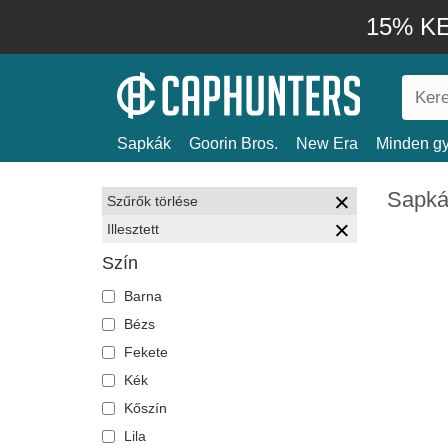
15% KE
Sapkák
Goorin Bros.
New Era
Minden gy
Sapkák
Szűrők törlése
Illesztett
Szín
Barna
Bézs
Fekete
Kék
Kőszín
Lila