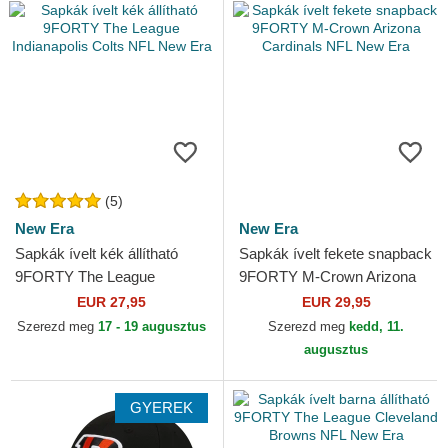
(5)
New Era
New Era
Sapkák ívelt kék állítható
Sapkák ívelt fekete snapback
9FORTY The League
9FORTY M-Crown Arizona
Indianapolis Colts NFL New
Cardinals NFL New Era
EUR 27,95
EUR 29,95
Era
Szerezd meg
17 - 19 augusztus
Szerezd meg
kedd, 11.
augusztus
GYEREK