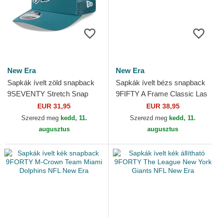
New Era
New Era
Sapkák ívelt zöld snapback
Sapkák ívelt bézs snapback
9SEVENTY Stretch Snap
9FIFTY A Frame Classic Las
Evergreen Philadelphia
Vegas Raiders NFL New Era
EUR 31,95
EUR 38,95
Eagles NFL New Era
Szerezd meg
kedd, 11.
Szerezd meg
kedd, 11.
augusztus
augusztus