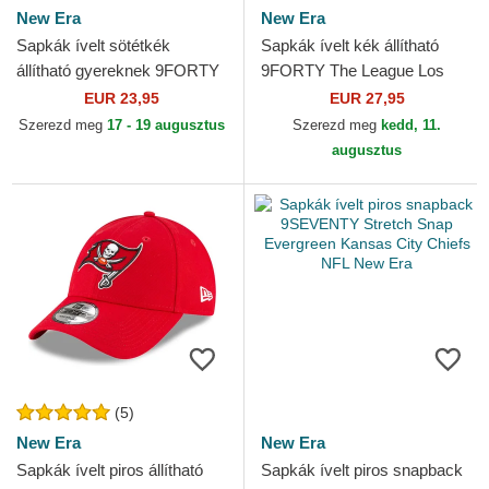
New Era
New Era
Sapkák ívelt sötétkék
Sapkák ívelt kék állítható
állítható gyereknek 9FORTY
9FORTY The League Los
The League Chicago Bears
Angeles Rams NFL New Era
EUR 23,95
EUR 27,95
NFL New Era
Szerezd meg
17 - 19 augusztus
Szerezd meg
kedd, 11.
augusztus
(5)
New Era
New Era
Sapkák ívelt piros állítható
Sapkák ívelt piros snapback