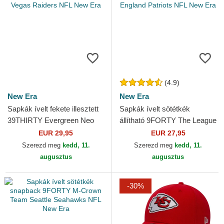
(4.9)
New Era
New Era
Sapkák ívelt fekete illesztett
Sapkák ívelt sötétkék
39THIRTY Evergreen Neo
állítható 9FORTY The League
Las Vegas Raiders NFL New
New England Patriots NFL
EUR 29,95
EUR 27,95
Era
New Era
Szerezd meg
kedd, 11.
Szerezd meg
kedd, 11.
augusztus
augusztus
-30%