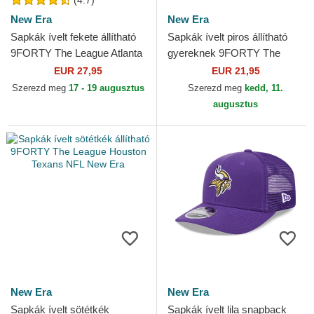
(4.7)
New Era
New Era
Sapkák ívelt fekete állítható
Sapkák ívelt piros állítható
9FORTY The League Atlanta
gyereknek 9FORTY The
Falcons NFL New Era
League San Francisco 49ers
EUR 27,95
EUR 21,95
NFL New Era
Szerezd meg
17 - 19 augusztus
Szerezd meg
kedd, 11.
augusztus
New Era
New Era
Sapkák ívelt sötétkék
Sapkák ívelt lila snapback