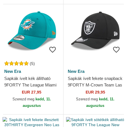
(5)
New Era
New Era
Sapkák ívelt kék állítható
Sapkák ívelt fekete snapback
9FORTY The League Miami
9FORTY M-Crown Team Las
Dolphins NFL New Era
Vegas Raiders NFL New Era
EUR 27,95
EUR 29,95
Szerezd meg
kedd, 11.
Szerezd meg
kedd, 11.
augusztus
augusztus