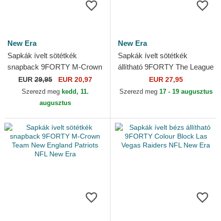
New Era
New Era
Sapkák ívelt sötétkék
Sapkák ívelt sötétkék
snapback 9FORTY M-Crown
állítható 9FORTY The League
Team Houston Texans NFL
Tennessee Titans NFL New
EUR
29,95
EUR 20,97
EUR 27,95
New Era
Era
Szerezd meg
kedd, 11.
Szerezd meg
17 - 19 augusztus
augusztus