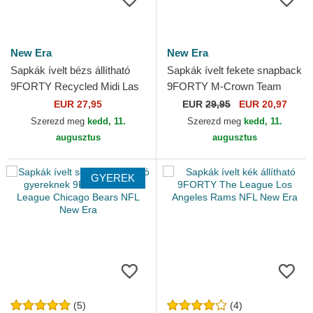
New Era
New Era
Sapkák ívelt bézs állítható
Sapkák ívelt fekete snapback
9FORTY Recycled Midi Las
9FORTY M-Crown Team
Vegas Raiders NFL New Era
Pittsburgh Steelers NFL New
EUR 27,95
EUR
29,95
EUR 20,97
Era
Szerezd meg
kedd, 11.
Szerezd meg
kedd, 11.
augusztus
augusztus
GYEREK
(5)
(4)