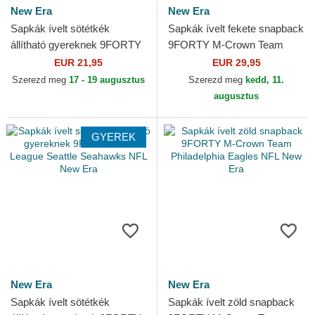
New Era
New Era
Sapkák ívelt sötétkék
Sapkák ívelt fekete snapback
állítható gyereknek 9FORTY
9FORTY M-Crown Team
The League New England
New Orleans Saints NFL
EUR 21,95
EUR 29,95
Patriots NFL New Era
New Era
Szerezd meg
17 - 19 augusztus
Szerezd meg
kedd, 11.
augusztus
GYEREK
New Era
New Era
Sapkák ívelt sötétkék
Sapkák ívelt zöld snapback