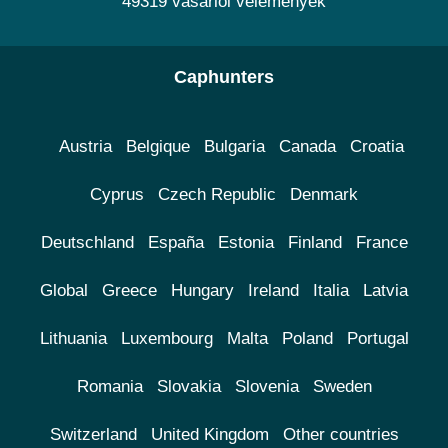
49319 vásárlói vélemények
Caphunters
Austria
Belgique
Bulgaria
Canada
Croatia
Cyprus
Czech Republic
Denmark
Deutschland
España
Estonia
Finland
France
Global
Greece
Hungary
Ireland
Italia
Latvia
Lithuania
Luxembourg
Malta
Poland
Portugal
Romania
Slovakia
Slovenia
Sweden
Switzerland
United Kingdom
Other countries