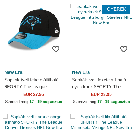
GYEREK
New Era
New Era
Sapkák ívelt fekete állítható
Sapkák ívelt fekete állítható
9FORTY The League
gyereknek 9FORTY The
Carolina Panthers NFL New
League Pittsburgh Steelers
EUR 27,95
EUR 23,95
Era
NFL New Era
Szerezd meg
17 - 19 augusztus
Szerezd meg
17 - 19 augusztus