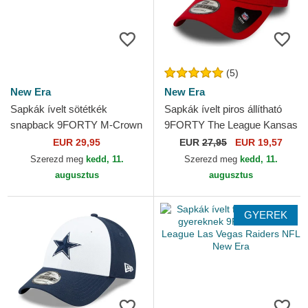
(5)
New Era
New Era
Sapkák ívelt sötétkék
Sapkák ívelt piros állítható
snapback 9FORTY M-Crown
9FORTY The League Kansas
Team Seattle Seahawks NFL
City Chiefs NFL New Era
EUR 29,95
EUR
27,95
EUR 19,57
New Era
Szerezd meg
kedd, 11.
Szerezd meg
kedd, 11.
augusztus
augusztus
GYEREK