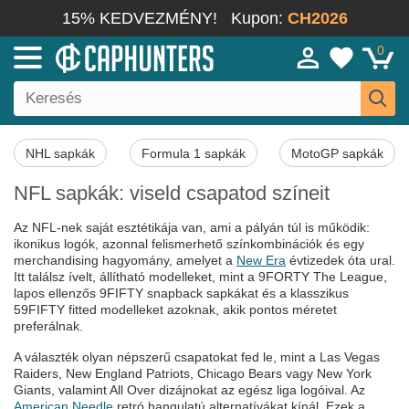
15% KEDVEZMÉNY!
Kupon:
CH2026
0
NHL sapkák
Formula 1 sapkák
MotoGP sapkák
NFL sapkák: viseld csapatod színeit
Az NFL-nek saját esztétikája van, ami a pályán túl is működik:
ikonikus logók, azonnal felismerhető színkombinációk és egy
merchandising hagyomány, amelyet a
New Era
évtizedek óta ural.
Itt találsz ívelt, állítható modelleket, mint a 9FORTY The League,
lapos ellenzős 9FIFTY snapback sapkákat és a klasszikus
59FIFTY fitted modelleket azoknak, akik pontos méretet
preferálnak.
A választék olyan népszerű csapatokat fed le, mint a Las Vegas
Raiders, New England Patriots, Chicago Bears vagy New York
Giants, valamint All Over dizájnokat az egész liga logóival. Az
American Needle
retró hangulatú alternatívákat kínál. Ezek a