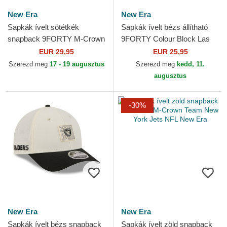
New Era
New Era
Sapkák ívelt sötétkék
Sapkák ívelt bézs állítható
snapback 9FORTY M-Crown
9FORTY Colour Block Las
Team New England Patriots
Vegas Raiders NFL New Era
EUR 29,95
EUR 25,95
NFL New Era
Szerezd meg
17 - 19 augusztus
Szerezd meg
kedd, 11.
augusztus
-30%
New Era
New Era
Sapkák ívelt bézs snapback
Sapkák ívelt zöld snapback