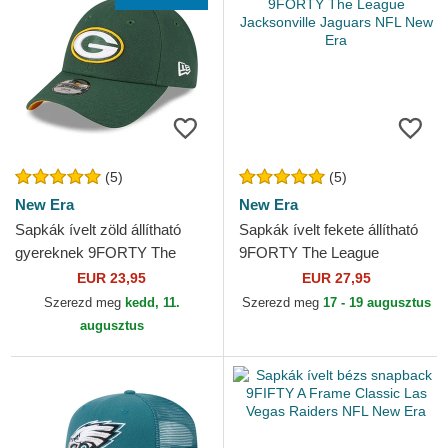
(5)
(5)
New Era
New Era
Sapkák ívelt zöld állítható
Sapkák ívelt fekete állítható
gyereknek 9FORTY The
9FORTY The League
League Green Bay Packers
Jacksonville Jaguars NFL
EUR 23,95
EUR 27,95
NFL New Era
New Era
Szerezd meg
kedd, 11.
Szerezd meg
17 - 19 augusztus
augusztus