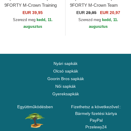
9FORTY M-Crown Training
9FORTY M-Crown Team
Pack 2026 Las Vegas
New York Jets NFL New Era
EUR 39,95
EUR
29,95
EUR 20,97
Raiders NFL New Era
Szerezd meg
kedd, 11.
Szerezd meg
kedd, 11.
augusztus
augusztus
Nyári sapkák
Olcsó sapkák
Goorin Bros sapkák
Női sapkák
Gyereksapkák
Együttműködésben
Fizethetsz a következővel::
Bármely fizetési kártya
PayPal
Przelewy24