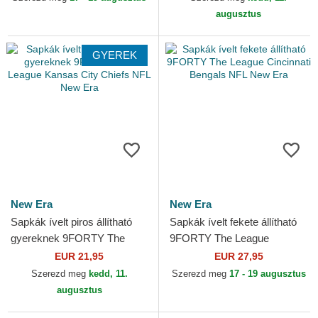
augusztus
GYEREK
New Era
New Era
Sapkák ívelt piros állítható
Sapkák ívelt fekete állítható
gyereknek 9FORTY The
9FORTY The League
League Kansas City Chiefs
Cincinnati Bengals NFL New
EUR 21,95
EUR 27,95
NFL New Era
Era
Szerezd meg
kedd, 11.
Szerezd meg
17 - 19 augusztus
augusztus