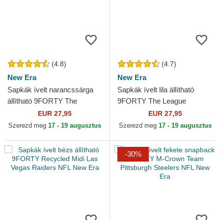
(4.8)
(4.7)
New Era
New Era
Sapkák ívelt narancssárga
Sapkák ívelt lila állítható
állítható 9FORTY The
9FORTY The League
League Denver Broncos NFL
Minnesota Vikings NFL New
EUR 27,95
EUR 27,95
New Era
Era
Szerezd meg
17 - 19 augusztus
Szerezd meg
17 - 19 augusztus
-30%