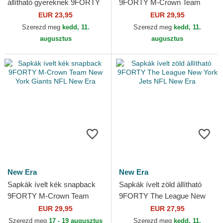
állítható gyereknek 9FORTY
9FORTY M-Crown Team
The League Seattle
Philadelphia Eagles NFL New
EUR 23,95
EUR 29,95
Seahawks NFL New Era
Era
Szerezd meg
kedd, 11.
Szerezd meg
kedd, 11.
augusztus
augusztus
New Era
New Era
Sapkák ívelt kék snapback
Sapkák ívelt zöld állítható
9FORTY M-Crown Team
9FORTY The League New
New York Giants NFL New
York Jets NFL New Era
EUR 29,95
EUR 27,95
Era
Szerezd meg
17 - 19 augusztus
Szerezd meg
kedd, 11.