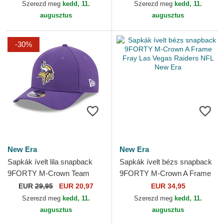
Era
Szerezd meg
kedd, 11.
Szerezd meg
kedd, 11.
augusztus
augusztus
-30%
New Era
New Era
Sapkák ívelt lila snapback
Sapkák ívelt bézs snapback
9FORTY M-Crown Team
9FORTY M-Crown A Frame
Minnesota Vikings NFL New
Fray Las Vegas Raiders NFL
EUR
29,95
EUR 20,97
EUR 34,95
Era
New Era
Szerezd meg
kedd, 11.
Szerezd meg
kedd, 11.
augusztus
augusztus