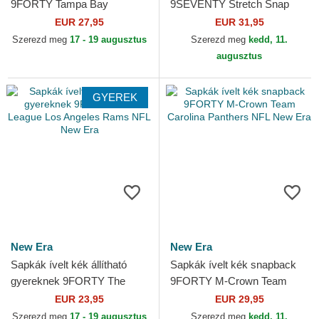
9FORTY Tampa Bay
9SEVENTY Stretch Snap
Buccaneers NFL New Era
Evergreen Kansas City
EUR 27,95
EUR 31,95
Chiefs NFL New Era
Szerezd meg
17 - 19 augusztus
Szerezd meg
kedd, 11.
augusztus
GYEREK
New Era
New Era
Sapkák ívelt kék állítható
Sapkák ívelt kék snapback
gyereknek 9FORTY The
9FORTY M-Crown Team
League Los Angeles Rams
Carolina Panthers NFL New
EUR 23,95
EUR 29,95
NFL New Era
Era
Szerezd meg
17 - 19 augusztus
Szerezd meg
kedd, 11.