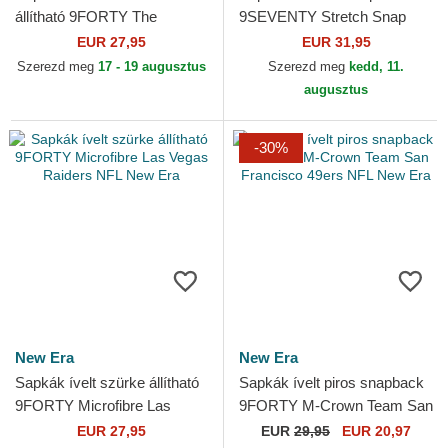
állítható 9FORTY The
9SEVENTY Stretch Snap
League Houston Texans NFL
Evergreen Minnesota Vikings
EUR 27,95
EUR 31,95
New Era
NFL New Era
Szerezd meg
17 - 19 augusztus
Szerezd meg
kedd, 11.
augusztus
-30%
New Era
New Era
Sapkák ívelt szürke állítható
Sapkák ívelt piros snapback
9FORTY Microfibre Las
9FORTY M-Crown Team San
Vegas Raiders NFL New Era
Francisco 49ers NFL New
EUR 27,95
EUR
29,95
EUR 20,97