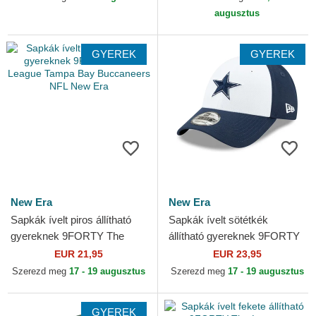
augusztus
GYEREK
GYEREK
New Era
New Era
Sapkák ívelt piros állítható
Sapkák ívelt sötétkék
gyereknek 9FORTY The
állítható gyereknek 9FORTY
League Tampa Bay
The League Dallas Cowboys
EUR 21,95
EUR 23,95
Buccaneers NFL New Era
NFL New Era
Szerezd meg
17 - 19 augusztus
Szerezd meg
17 - 19 augusztus
GYEREK