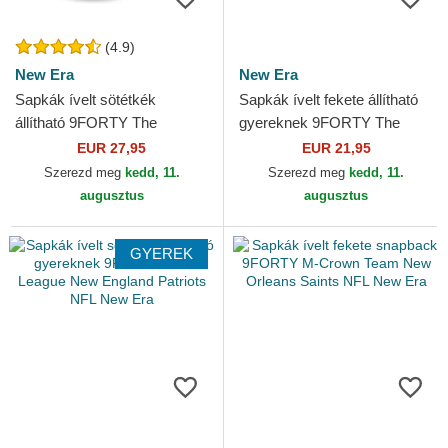
(4.9)
New Era
New Era
Sapkák ívelt sötétkék
Sapkák ívelt fekete állítható
állítható 9FORTY The
gyereknek 9FORTY The
League Dallas Cowboys NFL
League Las Vegas Raiders
EUR 27,95
EUR 21,95
New Era
NFL New Era
Szerezd meg
kedd, 11.
Szerezd meg
kedd, 11.
augusztus
augusztus
GYEREK