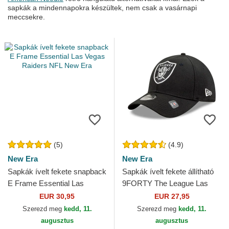
sapkák a mindennapokra készültek, nem csak a vasárnapi
meccsekre.
(5)
(4.9)
New Era
New Era
Sapkák ívelt fekete snapback
Sapkák ívelt fekete állítható
E Frame Essential Las
9FORTY The League Las
Vegas Raiders NFL New Era
Vegas Raiders NFL New Era
EUR 30,95
EUR 27,95
Szerezd meg
kedd, 11.
Szerezd meg
kedd, 11.
augusztus
augusztus