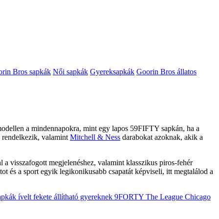
rin Bros sapkák
Női sapkák
Gyereksapkák
Goorin Bros állatos
modellen a mindennapokra, mint egy lapos 59FIFTY sapkán, ha a
 rendelkezik, valamint
Mitchell & Ness
darabokat azoknak, akik a
al a visszafogott megjelenéshez, valamint klasszikus piros-fehér
 és a sport egyik legikonikusabb csapatát képviseli, itt megtalálod a
pkák ívelt fekete állítható gyereknek 9FORTY The League Chicago