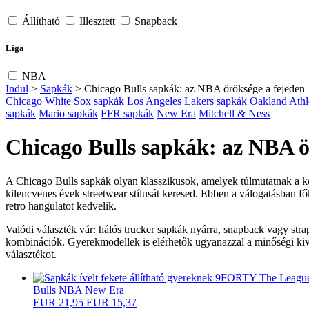
Állítható
Illesztett
Snapback
Liga
NBA
Indul
>
Sapkák
>
Chicago Bulls sapkák: az NBA öröksége a fejeden
Chicago White Sox sapkák
Los Angeles Lakers sapkák
Oakland Athl
sapkák
Mario sapkák
FFR sapkák
New Era
Mitchell & Ness
Chicago Bulls sapkák: az NBA ö
A Chicago Bulls sapkák olyan klasszikusok, amelyek túlmutatnak a
kilencvenes évek streetwear stílusát keresed. Ebben a válogatásban f
retro hangulatot kedvelik.
Valódi választék vár: hálós trucker sapkák nyárra, snapback vagy strap
kombinációk. Gyerekmodellek is elérhetők ugyanazzal a minőségi kivite
választékot.
Bulls NBA New Era
EUR
21,95
EUR 15,37