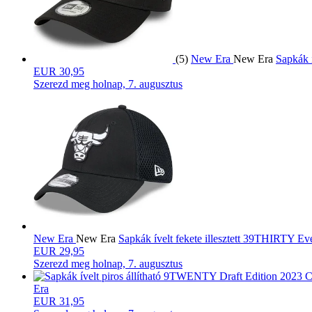
(5)
New Era
New Era
Sapkák 
EUR 30,95
Szerezd meg
holnap, 7. augusztus
New Era
New Era
Sapkák ívelt fekete illesztett 39THIRTY 
EUR 29,95
Szerezd meg
holnap, 7. augusztus
Era
EUR 31,95