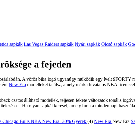
etics sapkák
Las Vegas Raiders sapkák
Nyári sapkák
Olcsó sapkák
Goo
röksége a fejeden
 kosárlabdán. A vörös bika logó ugyanúgy működik egy ívelt 9FORTY 
őként
New Era
modelleket találsz, amely márka hivatalos NBA licenccel
back csatos állítható modellek, teljesen fekete változatok tonális logóv
lezéssel. Ha olyan sapkát keresel, amely bírja a mindennapi használatot
-30%
Gyerek
(4)
New Era
New Era
Sa