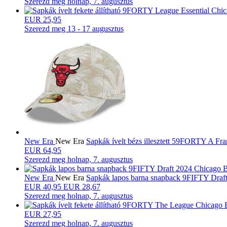
Szerezd meg
holnap, 7. augusztus
EUR 25,95
Szerezd meg
13 - 17 augusztus
New Era
New Era
Sapkák ívelt bézs illesztett 59FORTY A 
EUR 64,95
Szerezd meg
holnap, 7. augusztus
New Era
New Era
Sapkák lapos barna snapback 9FIFTY Dra
EUR
40,95
EUR 28,67
Szerezd meg
holnap, 7. augusztus
EUR 27,95
Szerezd meg
holnap, 7. augusztus