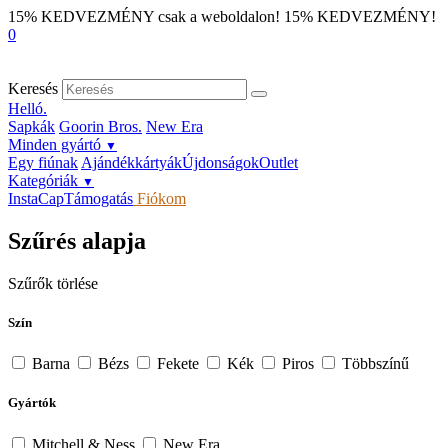
15% KEDVEZMÉNY csak a weboldalon!
15% KEDVEZMÉNY!
0
Keresés
Helló.
Sapkák
Goorin Bros.
New Era
Minden gyártó
▼
Egy fiúnak
Ajándékkártyák
Újdonságok
Outlet
Kategóriák
▼
InstaCap
Támogatás
Fiókom
Szűrés alapja
Szűrők törlése
Szín
Barna
Bézs
Fekete
Kék
Piros
Többszínű
Gyártók
Mitchell & Ness
New Era