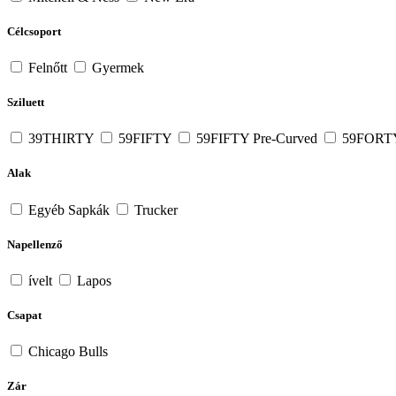
Célcsoport
Felnőtt
Gyermek
Sziluett
39THIRTY
59FIFTY
59FIFTY Pre-Curved
59FOR
Alak
Egyéb Sapkák
Trucker
Napellenző
ívelt
Lapos
Csapat
Chicago Bulls
Zár