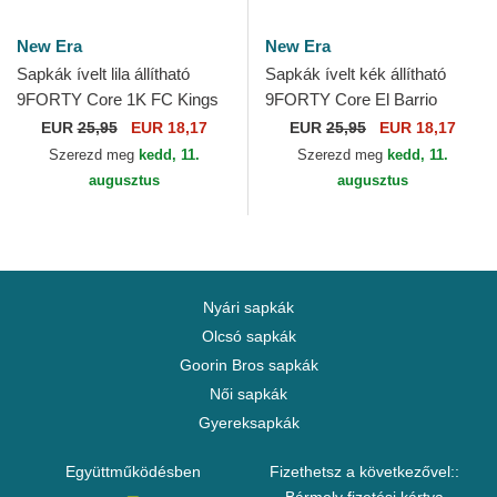
New Era
New Era
Sapkák ívelt lila állítható
Sapkák ívelt kék állítható
9FORTY Core 1K FC Kings
9FORTY Core El Barrio
League New Era
Kings League New Era
EUR
25,95
EUR 18,17
EUR
25,95
EUR 18,17
Szerezd meg
kedd, 11.
Szerezd meg
kedd, 11.
augusztus
augusztus
Nyári sapkák
Olcsó sapkák
Goorin Bros sapkák
Női sapkák
Gyereksapkák
Együttműködésben
Fizethetsz a következővel::