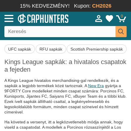
15% KEDVEZMÉNY!
Kupon:
CH2026
0
UFC sapkák
RFU sapkák
Scottish Premiership sapkák
Kings League sapkák: a hivatalos csapatok
a fejeden
A Kings League hivatalos merchandising-gal rendelkezik, és a
sapkák a legjobb termékek közé tartoznak. A
New Era
gyártja a
9FORTY Core modelleket minden csapat számára: Porcinos FC,
Kunisports, Jijantes FC, Saiyans FC, xBuyer Team és a többi klub.
Ezek ívelt sapkák állítható csattal, a legkényelmesebb és
legsokoldalúbb formátum, minden csapat színeivel és hímzett
címerével.
Ha követed a versenyt, itt a legközvetlenebb módja annak, hogy
viseld a csapatodat. A modellek a Porcinos rózsaszínjétől a Los