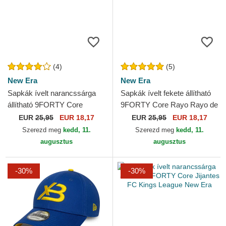
(4)
(5)
New Era
New Era
Sapkák ívelt narancssárga
Sapkák ívelt fekete állítható
állítható 9FORTY Core
9FORTY Core Rayo Rayo de
Aniquiladores FC Kings
Barcelona Kings League New
EUR
25,95
EUR 18,17
EUR
25,95
EUR 18,17
League New Era
Era
Szerezd meg
kedd, 11.
Szerezd meg
kedd, 11.
augusztus
augusztus
-30%
-30%