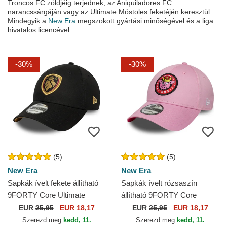
Troncos FC zöldjéig terjednek, az Aniquiladores FC
narancssárgáján vagy az Ultimate Móstoles feketéjén keresztül.
Mindegyik a
New Era
megszokott gyártási minőségével és a liga
hivatalos licencével.
-30%
-30%
(5)
(5)
New Era
New Era
Sapkák ívelt fekete állítható
Sapkák ívelt rózsaszín
9FORTY Core Ultimate
állítható 9FORTY Core
Móstoles Kings League New
Porcinos FC Kings League
EUR
25,95
EUR 18,17
EUR
25,95
EUR 18,17
Era
New Era
Szerezd meg
kedd, 11.
Szerezd meg
kedd, 11.