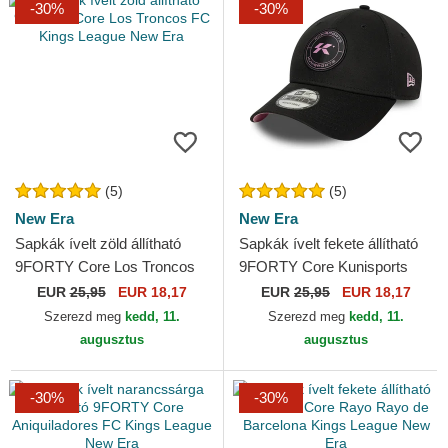
-30%
-30%
(5)
(5)
New Era
New Era
Sapkák ívelt zöld állítható
Sapkák ívelt fekete állítható
9FORTY Core Los Troncos
9FORTY Core Kunisports
FC Kings League New Era
Kings League New Era
EUR
25,95
EUR 18,17
EUR
25,95
EUR 18,17
Szerezd meg
kedd, 11.
Szerezd meg
kedd, 11.
augusztus
augusztus
-30%
-30%