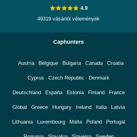
4.9
49319 vásárlói vélemények
Caphunters
Austria
Belgique
Bulgaria
Canada
Croatia
Cyprus
Czech Republic
Denmark
Deutschland
España
Estonia
Finland
France
Global
Greece
Hungary
Ireland
Italia
Latvia
Lithuania
Luxembourg
Malta
Poland
Portugal
Romania
Slovakia
Slovenia
Sweden