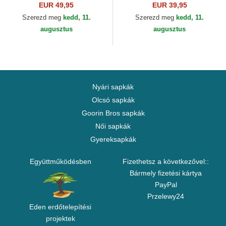
Goorin Bros.
The Farm Goorin Bros.
EUR 49,95
EUR 39,95
Szerezd meg
kedd, 11.
Szerezd meg
kedd, 11.
augusztus
augusztus
Nyári sapkák
Olcsó sapkák
Goorin Bros sapkák
Női sapkák
Gyereksapkák
Együttműködésben
Fizethetsz a következővel::
Bármely fizetési kártya
PayPal
Przelewy24
Eden erdőtelepítési
projektek