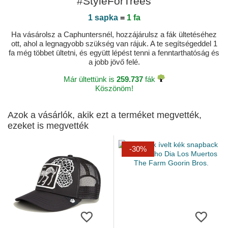
#StyleForTrees
1 sapka
=
1 fa
Ha vásárolsz a Caphuntersnél, hozzájárulsz a fák ültetéséhez
ott, ahol a legnagyobb szükség van rájuk. A te segítségeddel 1
fa még többet ültetni, és együtt lépést tenni a fenntarthatóság és
a jobb jövő felé.
Már ültettünk is
259.737
fák
Köszönöm!
Azok a vásárlók, akik ezt a terméket megvették,
ezeket is megvették
-30%