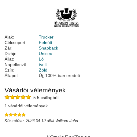
Alak:
Trucker
Célcsoport:
Felnőtt
Zár:
Snapback
Dizájn:
Unisex
Állat:
Ló
Napellenző:
ívelt
Szín:
Zöld
Állapot:
Új; 100%-ban eredeti
Vásárlói vélemények
5 5 csillagból
1 vásárlói vélemények
Közzétéve: 2026-04-19 által William-John