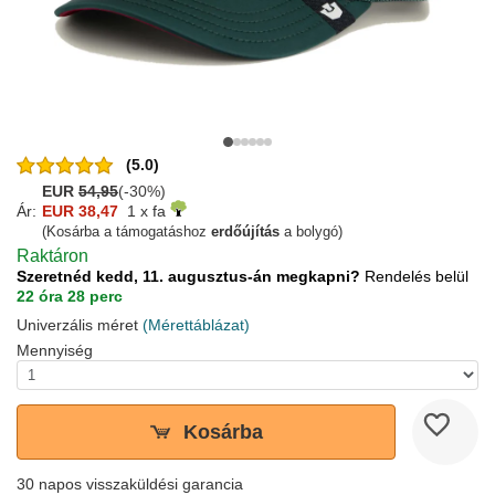
(5.0)
EUR
54,95
(-30%)
Ár:
EUR 38,47
1 x fa
(Kosárba a támogatáshoz
erdőújítás
a bolygó)
Raktáron
Szeretnéd kedd, 11. augusztus-án megkapni?
Rendelés belül
22 óra 28 perc
Univerzális méret
(Mérettáblázat)
Mennyiség
Kosárba
30 napos visszaküldési garancia