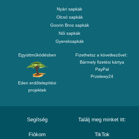
Nyári sapkák
Olcsó sapkák
Goorin Bros sapkák
Női sapkák
Gyereksapkák
Együttműködésben
Fizethetsz a következővel::
Bármely fizetési kártya
PayPal
Przelewy24
Eden erdőtelepítési
projektek
Segítség
Találj meg minket itt:
Fiókom
TikTok