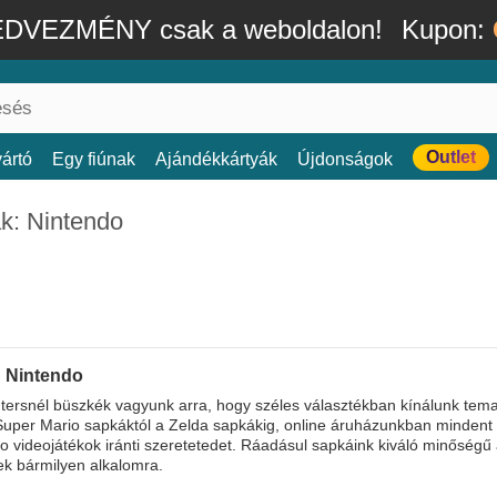
DVEZMÉNY csak a weboldalon!
Kupon:
Outlet
ártó
Egy fiúnak
Ajándékkártyák
Újdonságok
k: Nintendo
 Nintendo
ersnél büszkék vagyunk arra, hogy széles választékban kínálunk tema
Super Mario sapkáktól a Zelda sapkákig, online áruházunkban mindent
o videojátékok iránti szeretetedet. Ráadásul sapkáink kiváló minőség
ek bármilyen alkalomra.