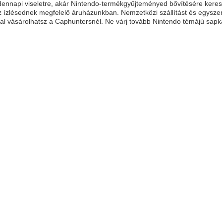
ennapi viseletre, akár Nintendo-termékgyűjteményed bővítésére kerese
z ízlésednek megfelelő áruházunkban. Nemzetközi szállítást és egyszerű
l vásárolhatsz a Caphuntersnél. Ne várj tovább Nintendo témájú sapk