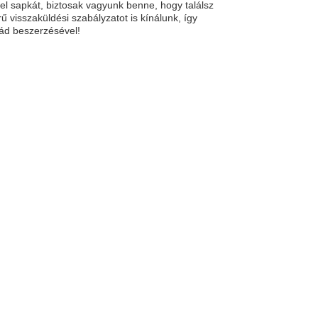
l sapkát, biztosak vagyunk benne, hogy találsz
 visszaküldési szabályzatot is kínálunk, így
ád beszerzésével!