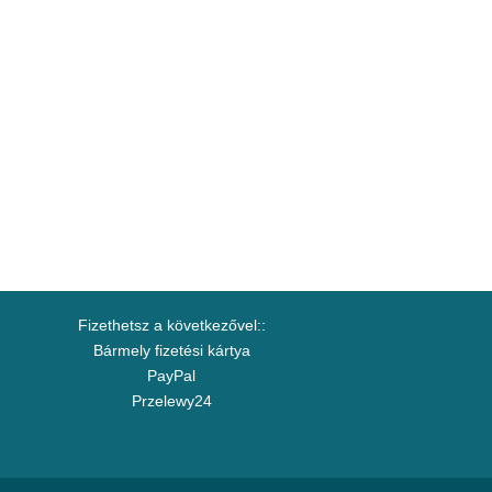
Fizethetsz a következővel::
Bármely fizetési kártya
PayPal
Przelewy24