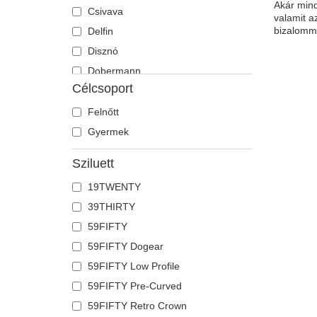
Akár mind
Csivava
valamit a
bizalomma
Delfin
Disznó
Dobermann
Célcsoport
Egér
Egyszarvú
Felnőtt
Farkas
Gyermek
Flamingó
Sziluett
Fóka
19TWENTY
Főnix
39THIRTY
Francia bulldog
59FIFTY
Galamb
59FIFTY Dogear
Gepárd
59FIFTY Low Profile
Gyík
59FIFTY Pre-Curved
Hangya
59FIFTY Retro Crown
Holló