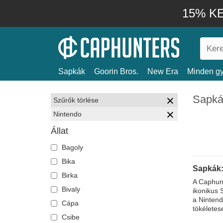
15% KE
Sapkák
Goorin Bros.
New Era
Minden gy
Sapká
Szűrők törlése
Nintendo
Állat
Bagoly
Bika
Sapkák:
Birka
A Caphunt
Bivaly
ikonikus 
a Nintend
Cápa
tökéletes
Csibe