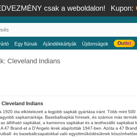
DVEZMÉNY csak a weboldalon!
Kupon:
Outlet
ártó
Egy fiúnak
Ajándékkártyák
Újdonságok
k: Cleveland Indians
 Cleveland Indians
 1920 óta elkötelezett a legjobb sapkák gyártása iránt. Több mint 500
nagyobb sapkamárkája. Baseballsapkái híresek, és számos más termék
 az állítható sapkákat, a kamionos sapkákat és a testhezálló sapkákat
 A 47 Brand-et a D'Angelo ikrek alapították 1947-ben. Azóta a 47 Bra
futball- és baseballcsapatokkal való együttműködésüknek köszönhetőe