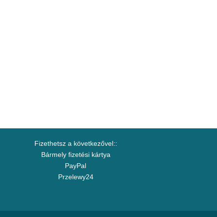
Fizethetsz a következővel::
Bármely fizetési kártya
PayPal
Przelewy24