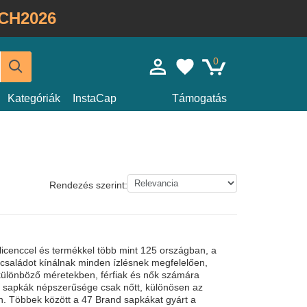
CH2026
0
Kategóriák
InstaCap
Támogatás
Rendezés szerint:
 licenccel és termékkel több mint 125 országban, a
családot kínálnak minden ízlésnek megfelelően,
 különböző méretekben, férfiak és nők számára
nd sapkák népszerűsége csak nőtt, különösen az
n. Többek között a 47 Brand sapkákat gyárt a