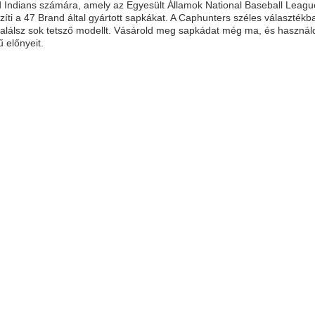
 Indians számára, amely az Egyesült Államok National Baseball League 
szíti a 47 Brand által gyártott sapkákat. A Caphunters széles választék
találsz sok tetsző modellt. Vásárold meg sapkádat még ma, és használd 
 előnyeit.