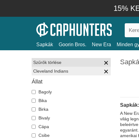
15% KE
Sapkák
Goorin Bros.
New Era
Minden gy
Sapká
Szűrők törlése
Cleveland Indians
Állat
Bagoly
Bika
Sapkák:
Birka
A New Era
Bivaly
világ leg
beleértve
Cápa
egyaránt.
Csibe
amerikai 