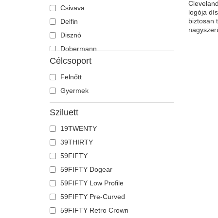
Cleveland
Csivava
logója dí
biztosan 
Delfin
nagyszerű
Disznó
Dobermann
Célcsoport
Egér
Egyszarvú
Felnőtt
Farkas
Gyermek
Flamingó
Sziluett
Fóka
19TWENTY
Főnix
39THIRTY
Francia bulldog
59FIFTY
Galamb
59FIFTY Dogear
Gepárd
59FIFTY Low Profile
Gyík
59FIFTY Pre-Curved
Hangya
59FIFTY Retro Crown
Holló