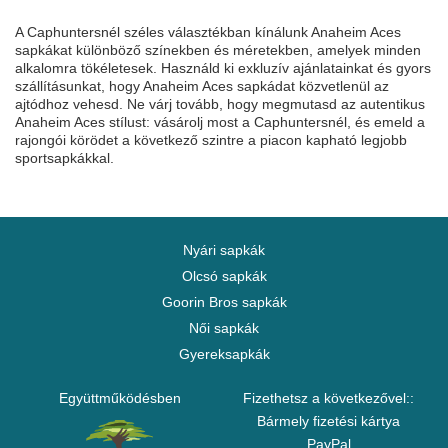
A Caphuntersnél széles választékban kínálunk Anaheim Aces
sapkákat különböző színekben és méretekben, amelyek minden
alkalomra tökéletesek. Használd ki exkluzív ajánlatainkat és gyors
szállításunkat, hogy Anaheim Aces sapkádat közvetlenül az
ajtódhoz vehesd. Ne várj tovább, hogy megmutasd az autentikus
Anaheim Aces stílust: vásárolj most a Caphuntersnél, és emeld a
rajongói körödet a következő szintre a piacon kapható legjobb
sportsapkákkal.
Nyári sapkák
Olcsó sapkák
Goorin Bros sapkák
Női sapkák
Gyereksapkák
Együttműködésben
Fizethetsz a következővel::
Bármely fizetési kártya
PayPal