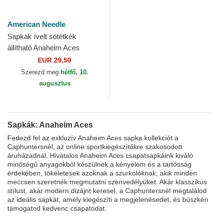
American Needle
Sapkák ívelt sötétkék
állítható Anaheim Aces
Archive Anaheim Aces MLB
EUR 29,50
American Needle
Szerezd meg
hétfő, 10.
augusztus
Sapkák: Anaheim Aces
Fedezd fel az exkluzív Anaheim Aces sapka kollekciót a
Caphuntersnél, az online sportkiegészítőkre szakosodott
áruházadnál. Hivatalos Anaheim Aces csapatsapkáink kiváló
minőségű anyagokból készülnek a kényelem és a tartósság
érdekében, tökéletesek azoknak a szurkolóknak, akik minden
meccsen szeretnék megmutatni szenvedélyüket. Akár klasszikus
stílust, akár modern dizájnt keresel, a Caphuntersnél megtalálod
az ideális sapkát, amely kiegészíti a megjelenésedet, és büszkén
támogatod kedvenc csapatodat.