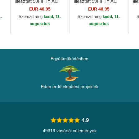
illesztett 59FIFTY AC
illesztett 59FIFTY AC
il
Perf Atlanta Braves
Perf New York Mets
Pe
EUR 40,95
EUR 40,95
MLB New Era
MLB New Era
ML
1.
Szerezd meg
kedd, 11.
Szerezd meg
kedd, 11.
S
augusztus
augusztus
Együttműködésben
Eden erdőtelepítési projektek
4.9
49319 vásárlói vélemények