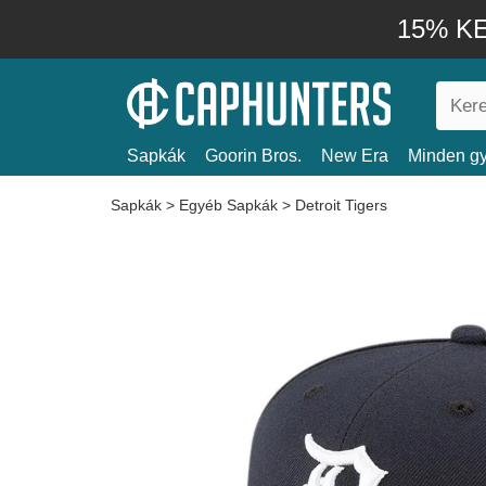
15% KE
Sapkák
Goorin Bros.
New Era
Minden gy
Sapkák
>
Egyéb Sapkák
>
Detroit Tigers