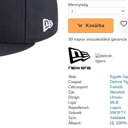
Mennyiség
Kosárba
30 napos visszaküldési garancia
Alak:
Egyéb Sa
Csapat:
Detroit Ti
Célcsoport:
Felnőtt
Zár:
Illesztett
Dizájn:
Unisex
Liga:
MLB
Napellenző:
Lapos
Sziluett:
59FIFTY
Szín:
Sötétkék
Állapot:
Új; 100%-