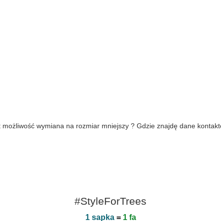
jest możliwość wymiana na rozmiar mniejszy ? Gdzie znajdę dane konta
#StyleForTrees
1 sapka
=
1 fa