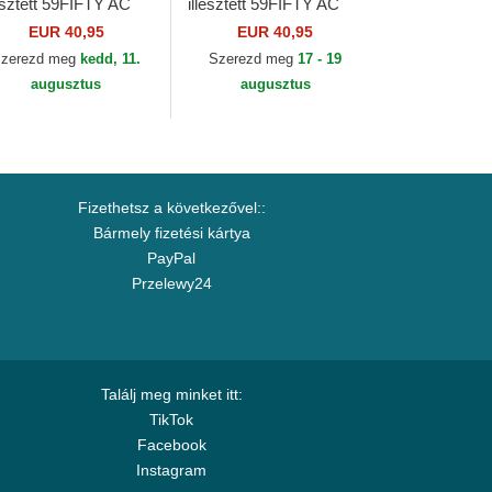
lesztett 59FIFTY AC
illesztett 59FIFTY AC
rf Oakland Athletics
Perf Arizona
EUR 40,95
EUR 40,95
B New Era
Diamondbacks MLB
zerezd meg
kedd, 11.
Szerezd meg
17 - 19
New Era
augusztus
augusztus
Fizethetsz a következővel::
Bármely fizetési kártya
PayPal
Przelewy24
Találj meg minket itt:
TikTok
Facebook
Instagram