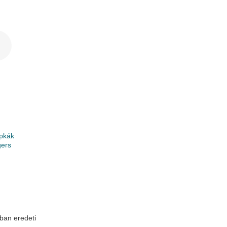
pkák
gers
ban eredeti