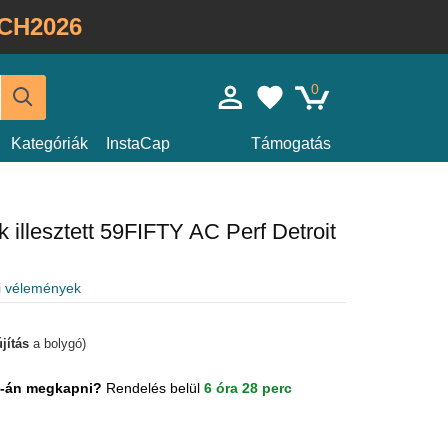
CH2026
0
Kategóriák
InstaCap
Támogatás
 illesztett 59FIFTY AC Perf Detroit
i vélemények
jítás
a bolygó)
us-án megkapni?
Rendelés belül
6 óra 28 perc