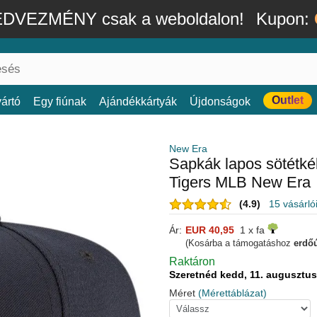
DVEZMÉNY csak a weboldalon!
Kupon:
Outlet
ártó
Egy fiúnak
Ajándékkártyák
Újdonságok
New Era
Sapkák lapos sötétkék
Tigers MLB New Era
(4.9)
15 vásárló
Ár:
EUR 40,95
1 x fa
(Kosárba a támogatáshoz
erdőú
Raktáron
Szeretnéd kedd, 11. auguszt
Méret
(Mérettáblázat)