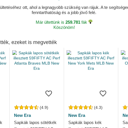
ltetéséhez ott, ahol a legnagyobb szükség van rájuk. A te segítségedde
fenntarthatóság és a jobb jövő felé.
Már ültettünk is
259.781
fák
Köszönöm!
tték, ezeket is megvették
(4.9)
(4.3)
New Era
New Era
Ne
ék
Sapkák lapos sötétkék
Sapkák lapos kék
Sa