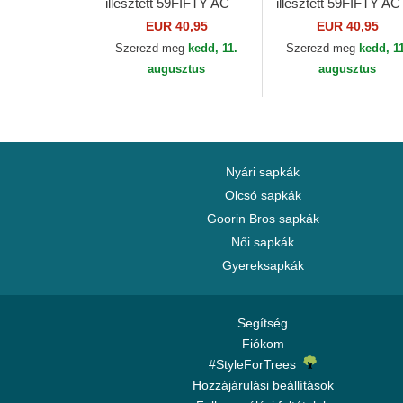
illesztett 59FIFTY AC
illesztett 59FIFTY AC
Perf New York Yankees
Perf Boston Red Sox
EUR 40,95
EUR 40,95
MLB New Era
MLB New Era
Szerezd meg
kedd, 11.
Szerezd meg
kedd, 1
augusztus
augusztus
Nyári sapkák
Olcsó sapkák
Goorin Bros sapkák
Női sapkák
Gyereksapkák
Segítség
Fiókom
#StyleForTrees
Hozzájárulási beállítások