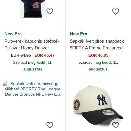
New Era
New Era
Pulóverek kapucnis sötétkék
Sapkák ívelt piros snapback
Pullover Hoody Denver
9FIFTY A Frame Precurved
Nuggets NBA New Era
Hardwood Classics Denver
EUR
64,95
EUR 45,47
EUR 40,95
Nuggets NBA New Era
Szerezd meg
kedd, 11.
Szerezd meg
kedd, 11.
augusztus
augusztus