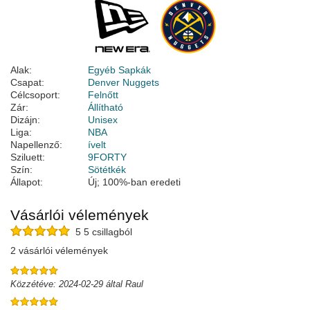
Alak:
Egyéb Sapkák
Csapat:
Denver Nuggets
Célcsoport:
Felnőtt
Zár:
Állítható
Dizájn:
Unisex
Liga:
NBA
Napellenző:
ívelt
Sziluett:
9FORTY
Szín:
Sötétkék
Állapot:
Új; 100%-ban eredeti
Vásárlói vélemények
5 5 csillagból
2 vásárlói vélemények
Közzétéve: 2024-02-29 által Raul