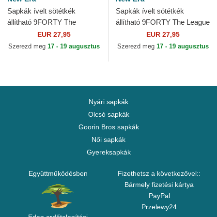
Sapkák ívelt sötétkék
Sapkák ívelt sötétkék
állítható 9FORTY The
állítható 9FORTY The League
League Los Angeles Clippers
New Orleans Pelicans NBA
EUR 27,95
EUR 27,95
NBA New Era
New Era
Szerezd meg
17 - 19 augusztus
Szerezd meg
17 - 19 augusztus
Nyári sapkák
Olcsó sapkák
Goorin Bros sapkák
Női sapkák
Gyereksapkák
Együttműködésben
Fizethetsz a következővel::
Bármely fizetési kártya
PayPal
Przelewy24