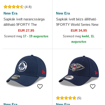
(4.8)
New Era
New Era
Sapkák ívelt narancssárga
Sapkák ívelt bézs állítható
állítható 9FORTY The
9FORTY World Series New
League Denver Broncos NFL
York Yankees MLB New Era
EUR 27,95
EUR 34,95
New Era
Szerezd meg
17 - 19 augusztus
Szerezd meg
kedd, 11.
augusztus
(5)
New Era
New Era