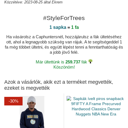
Közzétéve: 2023-08-25 által Ekrem
#StyleForTrees
1 sapka
=
1 fa
Ha vásárolsz a Caphuntersnél, hozzájárulsz a fák ültetéséhez
ott, ahol a legnagyobb szükség van rájuk. A te segítségeddel 1
fa még többet ültetni, és együtt lépést tenni a fenntarthatóság és
a jobb jövő felé.
Már ültettünk is
259.737
fák
Köszönöm!
Azok a vásárlók, akik ezt a terméket megvették,
ezeket is megvették
-30%