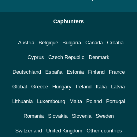
Caphunters
Austria
Belgique
Bulgaria
Canada
Croatia
Cyprus
Czech Republic
Denmark
Deutschland
España
Estonia
Finland
France
Global
Greece
Hungary
Ireland
Italia
Latvia
Lithuania
Luxembourg
Malta
Poland
Portugal
Romania
Slovakia
Slovenia
Sweden
Switzerland
United Kingdom
Other countries