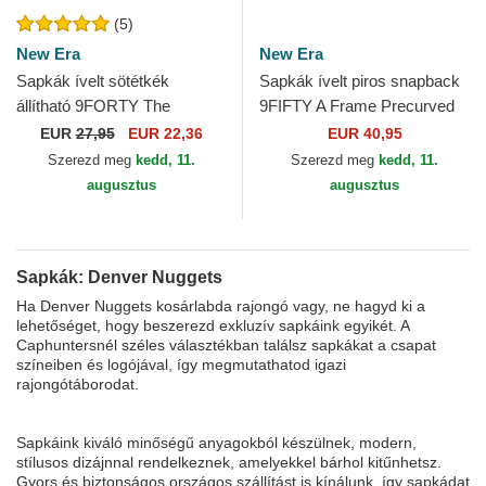
(5)
New Era
New Era
Sapkák ívelt sötétkék
Sapkák ívelt piros snapback
állítható 9FORTY The
9FIFTY A Frame Precurved
League Denver Nuggets NBA
Hardwood Classics Denver
EUR
27,95
EUR 22,36
EUR 40,95
New Era
Nuggets NBA New Era
Szerezd meg
kedd, 11.
Szerezd meg
kedd, 11.
augusztus
augusztus
Sapkák: Denver Nuggets
Ha Denver Nuggets kosárlabda rajongó vagy, ne hagyd ki a
lehetőséget, hogy beszerezd exkluzív sapkáink egyikét. A
Caphuntersnél széles választékban találsz sapkákat a csapat
színeiben és logójával, így megmutathatod igazi
rajongótáborodat.
Sapkáink kiváló minőségű anyagokból készülnek, modern,
stílusos dizájnnal rendelkeznek, amelyekkel bárhol kitűnhetsz.
Gyors és biztonságos országos szállítást is kínálunk, így sapkádat