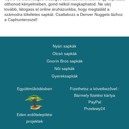
otthonod kényelmében, gond nélkül megkaphatod. Ne várj
tovább, látogass el online áruházunkba, hogy megtaláld a
számodra tökéletes sapkát. Csatlakozz a Denver Nuggets lázhoz
a Caphuntersszel!
Nyári sapkák
Olcsó sapkák
Goorin Bros sapkák
Női sapkák
Gyereksapkák
Együttműködésben
Fizethetsz a következővel::
Bármely fizetési kártya
PayPal
Przelewy24
Eden erdőtelepítési
projektek