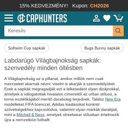
15% KEDVEZMÉNY!
Kupon:
CH2026
0
Solheim Cup sapkák
Bugs Bunny sapkák
Labdarúgó Világbajnokság sapkák:
szenvedély minden öltésben
A Világbajnokság az a pillanat, amikor milliók nem csak
meccseket akarnak nézni: viselni is akarják a szenvedélyüket.
Ezek a sapkák megragadják ezt a lelkesedést olyan dizájnokkal,
amelyek a válogatottak hivatalos címereitől az urban stílusú, a
torna esztétikájából merítő darabokig terjednek. Találsz
New Era
modelleket FIFA licenccel, Adidas kiadásokat konkrét
szövetségekhez kapcsolódva, valamint olyan márkák darabjait,
mint a
Mitchell & Ness
, amelyek streetwear stílusban értelmezik
újra a nemzetközi futballt.