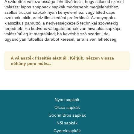
A sziluettek változatossága lehetővé teszi, hogy stílusod szerint
válassz: lapos snapback sapkák modernebb megjelenéshez,
szellős trucker sapkák nyári kényelemhez, vagy fitted caps
azoknak, akik precíz illeszkedést preferálnak. Az anyagok a
klasszikus pamuttól a nedvességkezelő technikai szövetekig
terjednek. Ha kedvenc válogatottadnak van hivatalos sapkája,
valószínűleg itt megtalálod; ha kevésbé szó szerinti, de
ugyanolyan futballos darabot keresel, arra is van lehetőség.
A választék frissítés alatt áll. Kérjük, nézzen vissza
néhány perc múlva.
Nyári sapkák
Olcsó sapkák
Goorin Bros sapkák
Női sapkák
Gyereksapkák