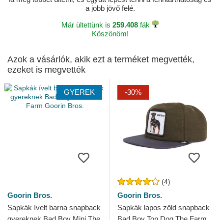
a jobb jövő felé.
Már ültettünk is
259.408
fák
Köszönöm!
Azok a vásárlók, akik ezt a terméket megvették,
ezeket is megvették
GYEREK
-30%
(4)
Goorin Bros.
Goorin Bros.
Sapkák ívelt barna snapback
Sapkák lapos zöld snapback
gyereknek Bad Boy Mini The
Bad Boy Top Dog The Farm