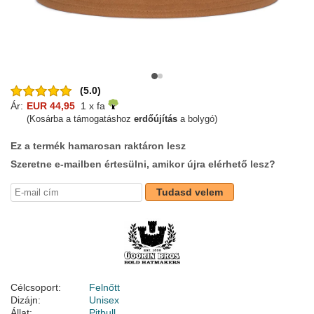
(5.0)
Ár:
EUR 44,95
1 x fa
(Kosárba a támogatáshoz
erdőújítás
a bolygó)
Ez a termék hamarosan raktáron lesz
Szeretne e-mailben értesülni, amikor újra elérhető lesz?
Tudasd velem
Célcsoport:
Felnőtt
Dizájn:
Unisex
Állat:
Pitbull