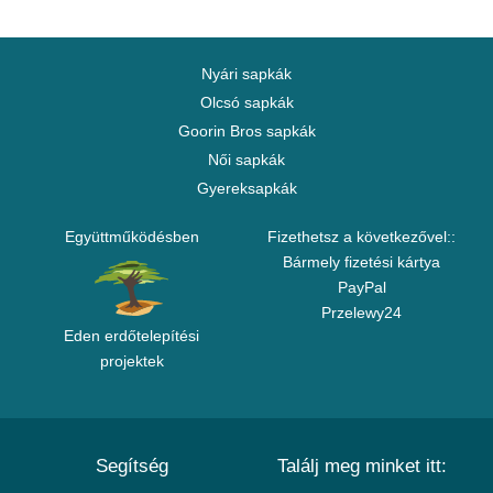
Nyári sapkák
Olcsó sapkák
Goorin Bros sapkák
Női sapkák
Gyereksapkák
Együttműködésben
Fizethetsz a következővel::
Bármely fizetési kártya
PayPal
Przelewy24
Eden erdőtelepítési
projektek
Segítség
Találj meg minket itt: