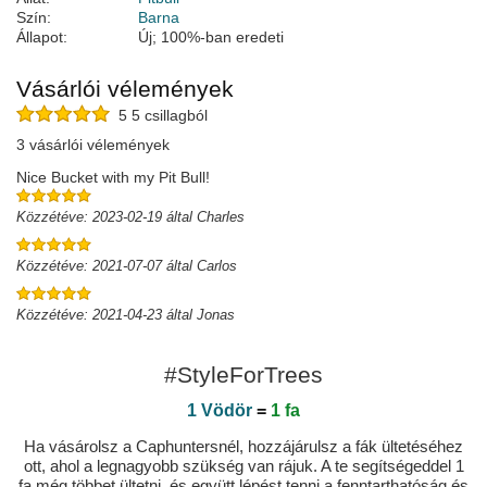
Szín:
Barna
Állapot:
Új; 100%-ban eredeti
Vásárlói vélemények
5 5 csillagból
3 vásárlói vélemények
Nice Bucket with my Pit Bull!
Közzétéve: 2023-02-19 által Charles
Közzétéve: 2021-07-07 által Carlos
Közzétéve: 2021-04-23 által Jonas
#StyleForTrees
1 Vödör
=
1 fa
Ha vásárolsz a Caphuntersnél, hozzájárulsz a fák ültetéséhez
ott, ahol a legnagyobb szükség van rájuk. A te segítségeddel 1
fa még többet ültetni, és együtt lépést tenni a fenntarthatóság és