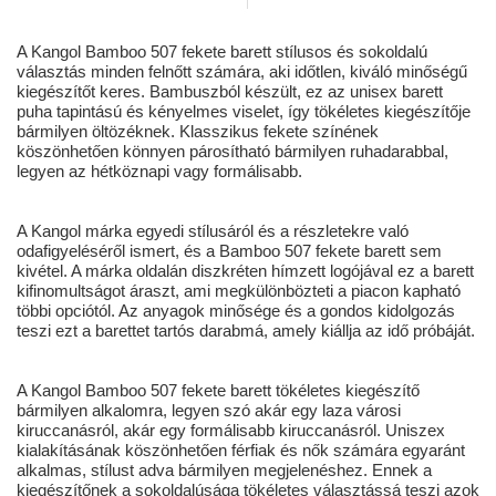
A Kangol Bamboo 507 fekete barett stílusos és sokoldalú
választás minden felnőtt számára, aki időtlen, kiváló minőségű
kiegészítőt keres. Bambuszból készült, ez az unisex barett
puha tapintású és kényelmes viselet, így tökéletes kiegészítője
bármilyen öltözéknek. Klasszikus fekete színének
köszönhetően könnyen párosítható bármilyen ruhadarabbal,
legyen az hétköznapi vagy formálisabb.
A Kangol márka egyedi stílusáról és a részletekre való
odafigyeléséről ismert, és a Bamboo 507 fekete barett sem
kivétel. A márka oldalán diszkréten hímzett logójával ez a barett
kifinomultságot áraszt, ami megkülönbözteti a piacon kapható
többi opciótól. Az anyagok minősége és a gondos kidolgozás
teszi ezt a barettet tartós darabmá, amely kiállja az idő próbáját.
A Kangol Bamboo 507 fekete barett tökéletes kiegészítő
bármilyen alkalomra, legyen szó akár egy laza városi
kiruccanásról, akár egy formálisabb kiruccanásról. Uniszex
kialakításának köszönhetően férfiak és nők számára egyaránt
alkalmas, stílust adva bármilyen megjelenéshez. Ennek a
kiegészítőnek a sokoldalúsága tökéletes választássá teszi azok