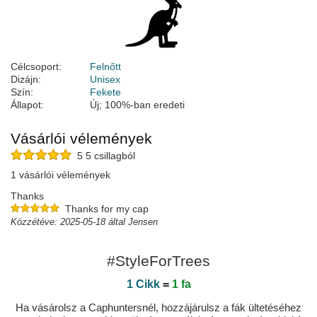
Célcsoport:
Felnőtt
Dizájn:
Unisex
Szín:
Fekete
Állapot:
Új; 100%-ban eredeti
Vásárlói vélemények
5 5 csillagból
1 vásárlói vélemények
Thanks
Thanks for my cap
Közzétéve: 2025-05-18 által Jensen
#StyleForTrees
1 Cikk
=
1 fa
Ha vásárolsz a Caphuntersnél, hozzájárulsz a fák ültetéséhez