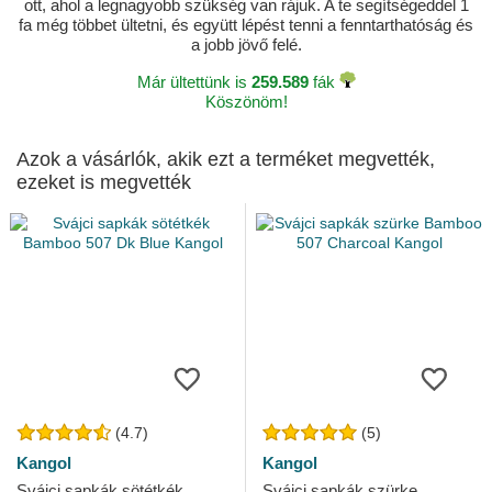
ott, ahol a legnagyobb szükség van rájuk. A te segítségeddel 1
fa még többet ültetni, és együtt lépést tenni a fenntarthatóság és
a jobb jövő felé.
Már ültettünk is
259.589
fák
Köszönöm!
Azok a vásárlók, akik ezt a terméket megvették,
ezeket is megvették
(4.7)
(5)
Kangol
Kangol
Svájci sapkák sötétkék
Svájci sapkák szürke