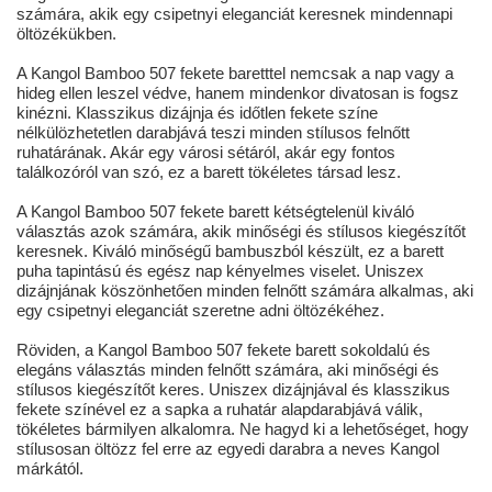
számára, akik egy csipetnyi eleganciát keresnek mindennapi
öltözékükben.
A Kangol Bamboo 507 fekete baretttel nemcsak a nap vagy a
hideg ellen leszel védve, hanem mindenkor divatosan is fogsz
kinézni. Klasszikus dizájnja és időtlen fekete színe
nélkülözhetetlen darabjává teszi minden stílusos felnőtt
ruhatárának. Akár egy városi sétáról, akár egy fontos
találkozóról van szó, ez a barett tökéletes társad lesz.
A Kangol Bamboo 507 fekete barett kétségtelenül kiváló
választás azok számára, akik minőségi és stílusos kiegészítőt
keresnek. Kiváló minőségű bambuszból készült, ez a barett
puha tapintású és egész nap kényelmes viselet. Uniszex
dizájnjának köszönhetően minden felnőtt számára alkalmas, aki
egy csipetnyi eleganciát szeretne adni öltözékéhez.
Röviden, a Kangol Bamboo 507 fekete barett sokoldalú és
elegáns választás minden felnőtt számára, aki minőségi és
stílusos kiegészítőt keres. Uniszex dizájnjával és klasszikus
fekete színével ez a sapka a ruhatár alapdarabjává válik,
tökéletes bármilyen alkalomra. Ne hagyd ki a lehetőséget, hogy
stílusosan öltözz fel erre az egyedi darabra a neves Kangol
márkától.