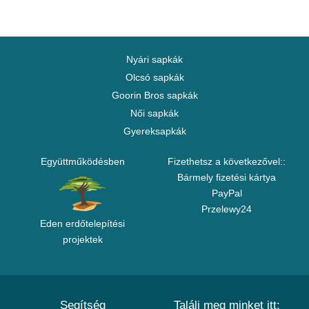
Nyári sapkák
Olcsó sapkák
Goorin Bros sapkák
Női sapkák
Gyereksapkák
Együttműködésben
Fizethetsz a következővel::
Bármely fizetési kártya
PayPal
Przelewy24
Eden erdőtelepítési
projektek
Segítség
Találj meg minket itt: