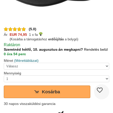
(5.0)
Ár:
EUR 74,95
1 x fa
(Kosárba a támogatáshoz
erdőújítás
a bolygó)
Raktáron
Szeretnéd hétfő, 10. augusztus-án megkapni?
Rendelés belül
0 óra 54 perc
Méret
(Mérettáblázat)
Mennyiség
Kosárba
30 napos visszaküldési garancia