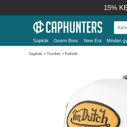
15% KE
Sapkák
Goorin Bros.
New Era
Minden gy
Sapkák
>
Trucker
>
Felnőtt