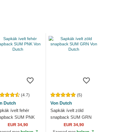
(4.7)
(5)
n Dutch
Von Dutch
pkák ívelt fehér
Sapkák ívelt zöld
apback SUM PNK
snapback SUM GRN
n Dutch
Von Dutch
EUR 34,90
EUR 34,90
zerezd meg
holnap, 7.
Szerezd meg
holnap, 7.