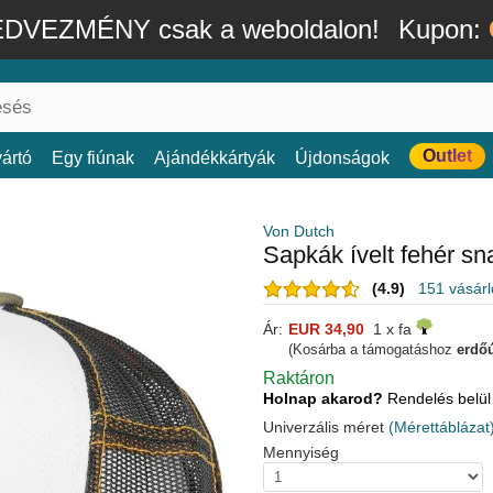
DVEZMÉNY csak a weboldalon!
Kupon:
Outlet
ártó
Egy fiúnak
Ajándékkártyák
Újdonságok
Von Dutch
Sapkák ívelt fehér 
(4.9)
151 vásár
Ár:
EUR 34,90
1 x fa
(Kosárba a támogatáshoz
erdőú
Raktáron
Holnap akarod?
Rendelés belü
Univerzális méret
(Mérettáblázat
Mennyiség