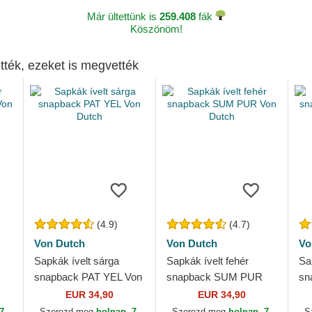
Már ültettünk is
259.408
fák
Köszönöm!
tték, ezeket is megvették
(4.9)
(4.7)
Von Dutch
Von Dutch
Vo
Sapkák ívelt sárga
Sapkák ívelt fehér
Sa
snapback PAT YEL Von
snapback SUM PUR
sn
Dutch
Von Dutch
Vo
EUR 34,90
EUR 34,90
7.
Szerezd meg
holnap, 7.
Szerezd meg
holnap, 7.
S