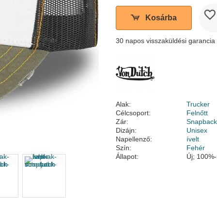
Kosárba
30 napos visszaküldési garancia
Alak:
Trucker
Célcsoport:
Felnőtt
Zár:
Snapbac
Dizájn:
Unisex
Napellenző:
ívelt
Szín:
Fehér
Állapot:
Új; 100%-