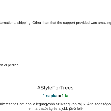
 international shipping. Other than that the support provided was amazin
en el pedido
#StyleForTrees
1 sapka
=
1 fa
ltetéséhez ott, ahol a legnagyobb szükség van rájuk. A te segítségedde
fenntarthatóság és a jobb jövő felé.