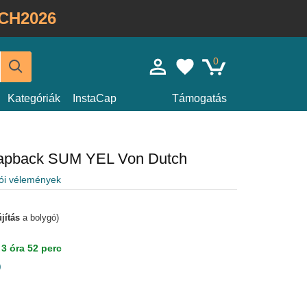
CH2026
0
Kategóriák
InstaCap
Támogatás
snapback SUM YEL Von Dutch
lói vélemények
jítás
a bolygó)
l
3 óra 52 perc
)