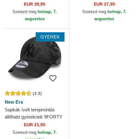
Essential New York Yankees
EUR 39,95
EUR 27,95
MLB New Era
Szerezd meg
holnap, 7.
Szerezd meg
holnap, 7.
augusztus
augusztus
GYEREK
(4.9)
New Era
Sapkák ívelt terepmintás
állítható gyereknek 9FORTY
League Essential New York
EUR 21,95
Yankees MLB New Era
Szerezd meg
holnap, 7.