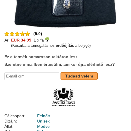
(5.0)
Ár:
EUR 34,95
1 x fa
(Kosárba a támogatáshoz
erdőújítás
a bolygó)
Ez a termék hamarosan raktáron lesz
Szeretne e-mailben értesülni, amikor újra elérhető lesz?
Tudasd velem
Célcsoport:
Felnőtt
Dizájn:
Unisex
Állat:
Medve