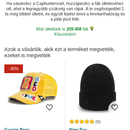
Ha vásárolsz a Caphuntersnél, hozzájárulsz a fák ültetéséhez
ott, ahol a legnagyobb szükség van rájuk. A te segítségeddel 1
fa még többet ültetni, és együtt lépést tenni a fenntarthatóság és
a jobb jövő felé.
Már ültettünk is
259.408
fák
Köszönöm!
Azok a vásárlók, akik ezt a terméket megvették,
ezeket is megvették
-30%
(5)
Goorin Bros.
New Era