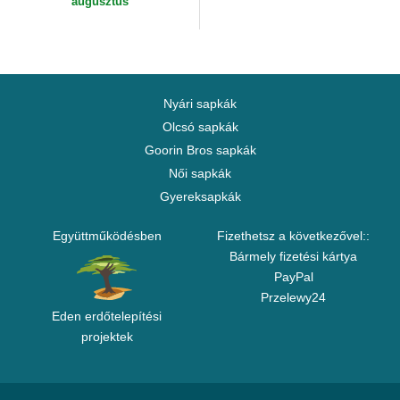
augusztus
Nyári sapkák
Olcsó sapkák
Goorin Bros sapkák
Női sapkák
Gyereksapkák
Együttműködésben
Fizethetsz a következővel::
Bármely fizetési kártya
PayPal
Przelewy24
Eden erdőtelepítési
projektek