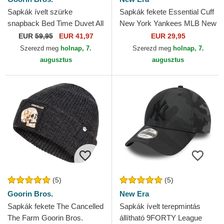
Sapkák ívelt szürke
Sapkák fekete Essential Cuff
snapback Bed Time Duvet All
New York Yankees MLB New
Det Happy Thoughts The
Era
EUR
59,95
EUR 41,97
EUR 29,95
Farm Goorin Bros.
Szerezd meg
holnap, 7.
Szerezd meg
holnap, 7.
augusztus
augusztus
(5)
(5)
Goorin Bros.
New Era
Sapkák fekete The Cancelled
Sapkák ívelt terepmintás
The Farm Goorin Bros.
állítható 9FORTY League