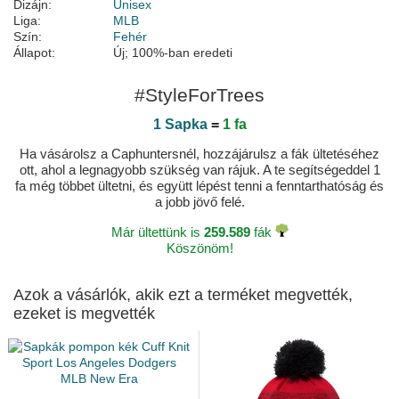
Dizájn:
Unisex
Liga:
MLB
Szín:
Fehér
Állapot:
Új; 100%-ban eredeti
#StyleForTrees
1 Sapka
=
1 fa
Ha vásárolsz a Caphuntersnél, hozzájárulsz a fák ültetéséhez
ott, ahol a legnagyobb szükség van rájuk. A te segítségeddel 1
fa még többet ültetni, és együtt lépést tenni a fenntarthatóság és
a jobb jövő felé.
Már ültettünk is
259.589
fák
Köszönöm!
Azok a vásárlók, akik ezt a terméket megvették,
ezeket is megvették