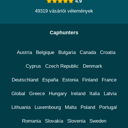
4.9
49319 vásárlói vélemények
Caphunters
Austria
Belgique
Bulgaria
Canada
Croatia
Cyprus
Czech Republic
Denmark
Deutschland
España
Estonia
Finland
France
Global
Greece
Hungary
Ireland
Italia
Latvia
Lithuania
Luxembourg
Malta
Poland
Portugal
Romania
Slovakia
Slovenia
Sweden