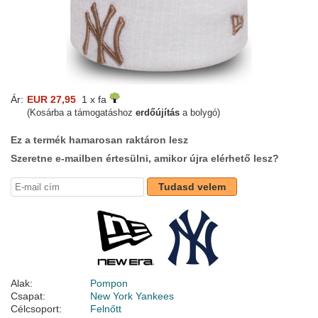
Ár:
EUR 27,95
1 x fa
(Kosárba a támogatáshoz
erdőújítás
a bolygó)
Ez a termék hamarosan raktáron lesz
Szeretne e-mailben értesülni, amikor újra elérhető lesz?
Tudasd velem
Alak:
Pompon
Csapat:
New York Yankees
Célcsoport:
Felnőtt