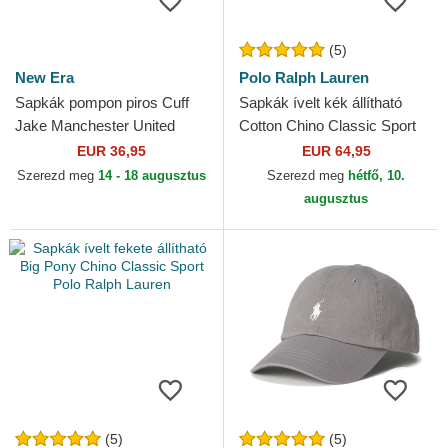
(5)
New Era
Polo Ralph Lauren
Sapkák pompon piros Cuff
Sapkák ívelt kék állítható
Jake Manchester United
Cotton Chino Classic Sport
Football Club Premier League
Polo Ralph Lauren
EUR 36,95
EUR 64,95
New Era
Szerezd meg
14 - 18 augusztus
Szerezd meg
hétfő, 10.
augusztus
(5)
(5)