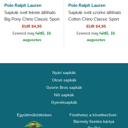
Polo Ralph Lauren
Polo Ralph Lauren
Sapkák ívelt fekete állítható
Sapkák ívelt szürke állítható
Big Pony Chino Classic Sport
Cotton Chino Classic Sport
Polo Ralph Lauren
Polo Ralph Lauren
EUR 84,95
EUR 64,95
Szerezd meg
hétfő, 10.
Szerezd meg
hétfő, 10.
augusztus
augusztus
Nyári sapkák
Olcsó sapkák
Goorin Bros sapkák
Női sapkák
Gyereksapkák
Együttműködésben
Fizethetsz a következővel::
Bármely fizetési kártya