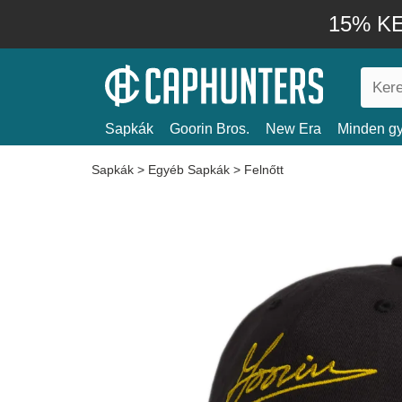
15% KE
Sapkák
Goorin Bros.
New Era
Minden gy
Sapkák
>
Egyéb Sapkák
>
Felnőtt