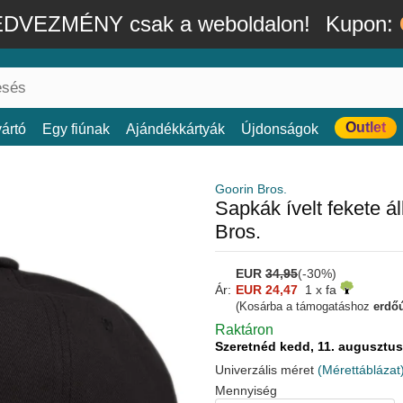
DVEZMÉNY csak a weboldalon!
Kupon:
Outlet
ártó
Egy fiúnak
Ajándékkártyák
Újdonságok
Goorin Bros.
Sapkák ívelt fekete á
Bros.
EUR
34,95
(-30%)
Ár:
EUR 24,47
1 x fa
(Kosárba a támogatáshoz
erdőú
Raktáron
Szeretnéd kedd, 11. auguszt
Univerzális méret
(Mérettáblázat
Mennyiség