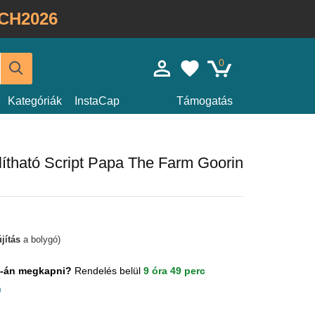
CH2026
0
Kategóriák
InstaCap
Támogatás
llítható Script Papa The Farm Goorin
jítás
a bolygó)
us-án megkapni?
Rendelés belül
9 óra 49 perc
)