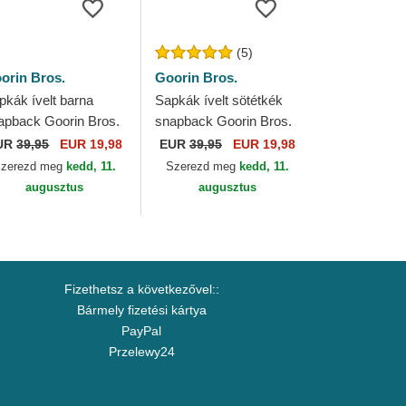
(5)
orin Bros.
Goorin Bros.
pkák ívelt barna
Sapkák ívelt sötétkék
apback Goorin Bros.
snapback Goorin Bros.
rved Brim Ask Your
Curved Brim Raised In
UR
39,95
EUR 19,98
EUR
39,95
EUR 19,98
ther Papa Cap
A Barn Papa Cap
zerezd meg
kedd, 11.
Szerezd meg
kedd, 11.
dras The Farm...
Madras The Farm...
augusztus
augusztus
Fizethetsz a következővel::
Bármely fizetési kártya
PayPal
Przelewy24