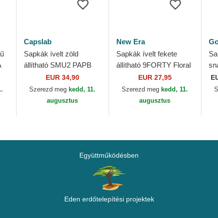
Capslab
New Era
Go
nű
Sapkák ívelt zöld
Sapkák ívelt fekete
Sa
A
állítható SMU2 PAPB
állítható 9FORTY Floral
sn
Hupikék Törpapa
Script New York
Cu
EUR 34,90
EUR 27,95
E
Hupikék tornyok
Yankees MLB New Era
Mo
1.
Szerezd meg
kedd, 11.
Szerezd meg
kedd, 11.
S
Capslab
Ma
augusztus
augusztus
Együttműködésben
Eden erdőtelepítési projektek