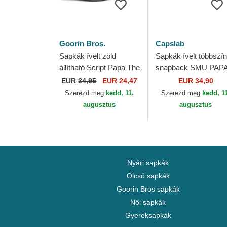
Goorin Bros.
Capslab
Sapkák ívelt zöld
Sapkák ívelt többszí
állítható Script Papa The
snapback SMU PAP
Farm Goorin Bros.
Hupikék Törpapa
EUR
34,95
EUR 24,47
EUR 34,90
Hupikék tornyok
Szerezd meg
kedd, 11.
Szerezd meg
kedd, 1
Capslab
augusztus
augusztus
Nyári sapkák
Olcsó sapkák
Goorin Bros sapkák
Női sapkák
Gyereksapkák