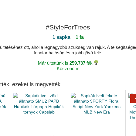
#StyleForTrees
1 sapka
=
1 fa
ltetéséhez ott, ahol a legnagyobb szükség van rájuk. A te segítségedde
fenntarthatóság és a jobb jövő felé.
Már ültettünk is
259.737
fák
Köszönöm!
tték, ezeket is megvették