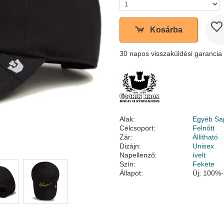
Kosárba
30 napos visszaküldési garancia
Alak:
Egyéb Sa
Célcsoport:
Felnőtt
Zár:
Állítható
Dizájn:
Unisex
Napellenző:
ívelt
Szín:
Fekete
Állapot:
Új; 100%-