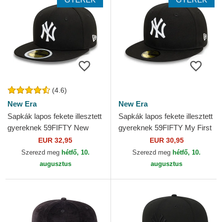
(4.6)
New Era
New Era
Sapkák lapos fekete illesztett
Sapkák lapos fekete illesztett
gyereknek 59FIFTY New
gyereknek 59FIFTY My First
York Yankees MLB New Era
New York Yankees MLB New
EUR 32,95
EUR 30,95
Era
Szerezd meg
hétfő, 10.
Szerezd meg
hétfő, 10.
augusztus
augusztus