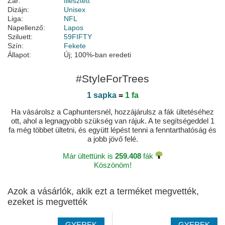
Zár:
Illesztett
Dizájn:
Unisex
Liga:
NFL
Napellenző:
Lapos
Sziluett:
59FIFTY
Szín:
Fekete
Állapot:
Új; 100%-ban eredeti
#StyleForTrees
1 sapka
=
1 fa
Ha vásárolsz a Caphuntersnél, hozzájárulsz a fák ültetéséhez
ott, ahol a legnagyobb szükség van rájuk. A te segítségeddel 1
fa még többet ültetni, és együtt lépést tenni a fenntarthatóság és
a jobb jövő felé.
Már ültettünk is
259.408
fák
Köszönöm!
Azok a vásárlók, akik ezt a terméket megvették,
ezeket is megvették
GYEREK
GYEREK