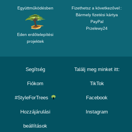
Együttműködésben
Fizethetsz a következővel::
Bármely fizetési kártya
PayPal
Przelewy24
Eden erdőtelepítési
projektek
Segítség
Találj meg minket itt:
Fiókom
TikTok
#StyleForTrees
Facebook
Hozzájárulási
Instagram
beállítások