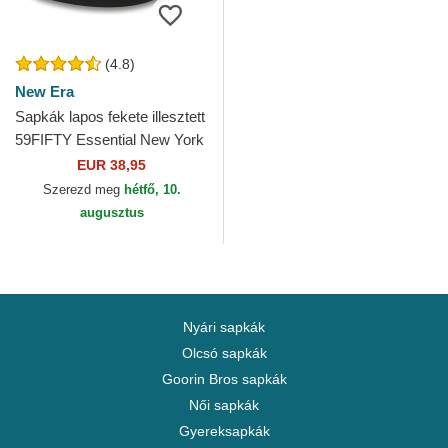
(4.8)
New Era
Sapkák lapos fekete illesztett
59FIFTY Essential New York
Yankees MLB New Era
EUR 38,95
Szerezd meg
hétfő, 10.
augusztus
Nyári sapkák
Olcsó sapkák
Goorin Bros sapkák
Női sapkák
Gyereksapkák