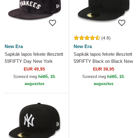
(4.8)
New Era
New Era
Sapkák lapos fekete illesztett
Sapkák lapos fekete illesztett
59FIFTY Day New York
59FIFTY Black on Black New
Yankees MLB New Era
York Yankees MLB New Era
EUR 49,95
EUR 38,95
Szerezd meg
hétfő, 10.
Szerezd meg
hétfő, 10.
augusztus
augusztus