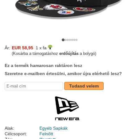
Ár:
EUR 58,95
1 x fa
(Kosárba a támogatáshoz
erdőújítás
a bolygó)
Ez a termék hamarosan raktáron lesz
Szeretne e-mailben értesülni, amikor újra elérhető lesz?
Tudasd velem
Alak:
Egyéb Sapkák
Célcsoport:
Felnőtt