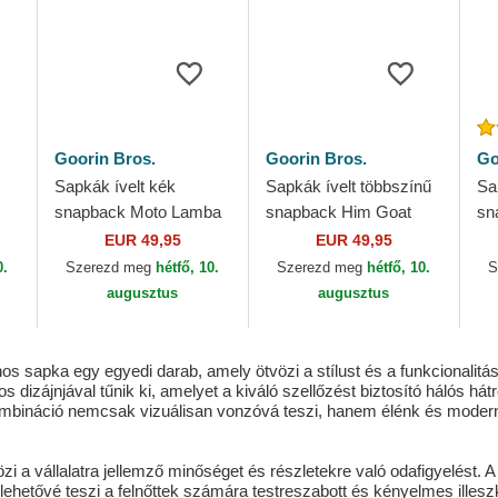
Goorin Bros.
Goorin Bros.
Go
Sapkák ívelt kék
Sapkák ívelt többszínű
Sa
snapback Moto Lamba
snapback Him Goat
sn
P
Goat The Farm Goorin
Verry Dapper The Farm
Fa
EUR 49,95
EUR 49,95
s.
Bros.
Goorin Bros.
Go
0.
Szerezd meg
hétfő, 10.
Szerezd meg
hétfő, 10.
S
augusztus
augusztus
sapka egy egyedi darab, amely ötvözi a stílust és a funkcionalitást
 dizájnjával tűnik ki, amelyet a kiváló szellőzést biztosító hálós há
mbináció nemcsak vizuálisan vonzóvá teszi, hanem élénk és modern 
özi a vállalatra jellemző minőséget és részletekre való odafigyelés
ly lehetővé teszi a felnőttek számára testreszabott és kényelmes ille