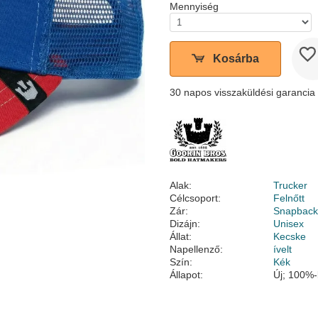
Mennyiség
Kosárba
30 napos visszaküldési garancia
Alak:
Trucker
Célcsoport:
Felnőtt
Zár:
Snapbac
Dizájn:
Unisex
Állat:
Kecske
Napellenző:
ívelt
Szín:
Kék
Állapot:
Új; 100%-