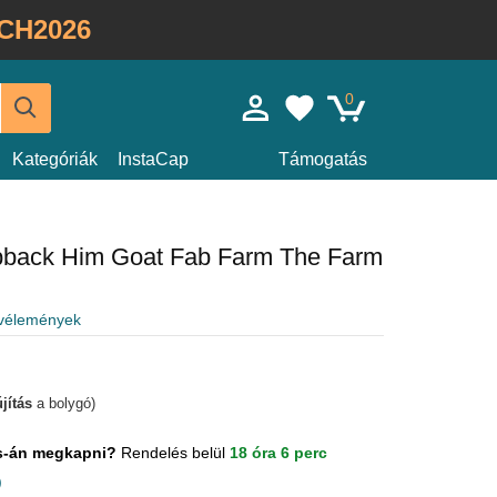
CH2026
0
Kategóriák
InstaCap
Támogatás
apback Him Goat Fab Farm The Farm
 vélemények
jítás
a bolygó)
us-án megkapni?
Rendelés belül
18 óra 6 perc
)