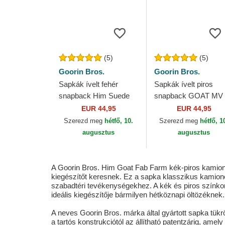
(5)
(5)
Goorin Bros.
Goorin Bros.
Sapkák ívelt fehér
Sapkák ívelt piros
snapback Him Suede
snapback GOAT MV
Goat Suede Truckers
Butter The Farm MV
EUR 44,95
EUR 44,95
The Farm Goorin Bros.
The Farm Goorin Bro
Szerezd meg
hétfő, 10.
Szerezd meg
hétfő, 1
augusztus
augusztus
A Goorin Bros. Him Goat Fab Farm kék-piros kamionos 
kiegészítőt keresnek. Ez a sapka klasszikus kamionos
szabadtéri tevékenységekhez. A kék és piros színko
ideális kiegészítője bármilyen hétköznapi öltözéknek.
A neves Goorin Bros. márka által gyártott sapka tükr
a tartós konstrukciótól az állítható patentzárig, ame