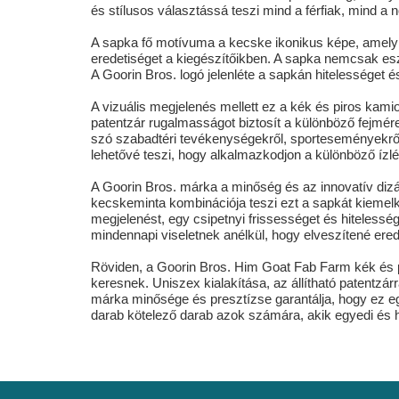
és stílusos választássá teszi mind a férfiak, mind a
A sapka fő motívuma a kecske ikonikus képe, amely 
eredetiséget a kiegészítőikben. A sapka nemcsak eszté
A Goorin Bros. logó jelenléte a sapkán hitelességet é
A vizuális megjelenés mellett ez a kék és piros kamio
patentzár rugalmasságot biztosít a különböző fejmér
szó szabadtéri tevékenységekről, sporteseményekről
lehetővé teszi, hogy alkalmazkodjon a különböző íz
A Goorin Bros. márka a minőség és az innovatív dizáj
kecskeminta kombinációja teszi ezt a sapkát kiemelk
megjelenést, egy csipetnyi frissességet és hitelesség
mindennapi viseletnek anélkül, hogy elveszítené erede
Röviden, a Goorin Bros. Him Goat Fab Farm kék és p
keresnek. Uniszex kialakítása, az állítható patentzárr
márka minősége és presztízse garantálja, hogy ez egy
darab kötelező darab azok számára, akik egyedi és hi