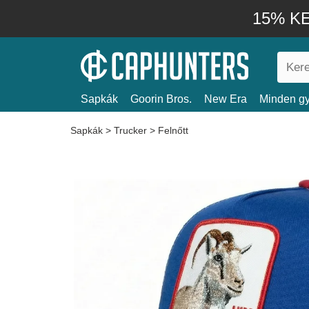
15% KE
Sapkák
Goorin Bros.
New Era
Minden gy
Sapkák
>
Trucker
>
Felnőtt