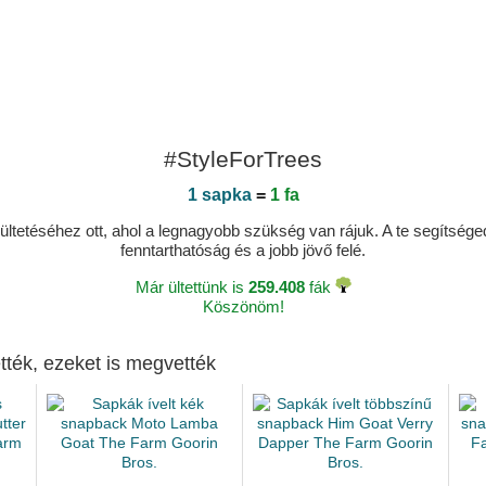
#StyleForTrees
1 sapka
=
1 fa
ltetéséhez ott, ahol a legnagyobb szükség van rájuk. A te segítségedde
fenntarthatóság és a jobb jövő felé.
Már ültettünk is
259.408
fák
Köszönöm!
tték, ezeket is megvették