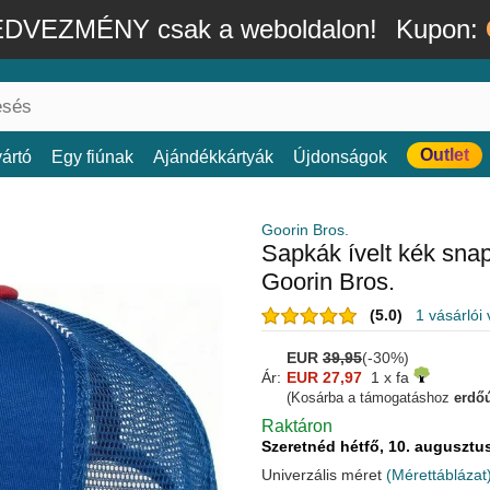
DVEZMÉNY csak a weboldalon!
Kupon:
Outlet
ártó
Egy fiúnak
Ajándékkártyák
Újdonságok
Goorin Bros.
Sapkák ívelt kék sn
Goorin Bros.
(5.0)
1 vásárlói
EUR
39,95
(-30%)
Ár:
EUR 27,97
1 x fa
(Kosárba a támogatáshoz
erdőú
Raktáron
Szeretnéd hétfő, 10. auguszt
Univerzális méret
(Mérettáblázat