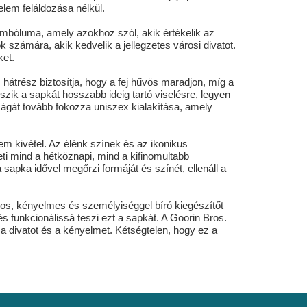
elem feláldozása nélkül.
imbóluma, amely azokhoz szól, akik értékelik az
k számára, akik kedvelik a jellegzetes városi divatot.
ket.
 hátrész biztosítja, hogy a fej hűvös maradjon, míg a
ik a sapkát hosszabb ideig tartó viselésre, legyen
ágát tovább fokozza uniszex kialakítása, amely
em kivétel. Az élénk színek és az ikonikus
ti mind a hétköznapi, mind a kifinomultabb
 sapka idővel megőrzi formáját és színét, ellenáll a
sos, kényelmes és személyiséggel bíró kiegészítőt
 és funkcionálissá teszi ezt a sapkát. A Goorin Bros.
 a divatot és a kényelmet. Kétségtelen, hogy ez a