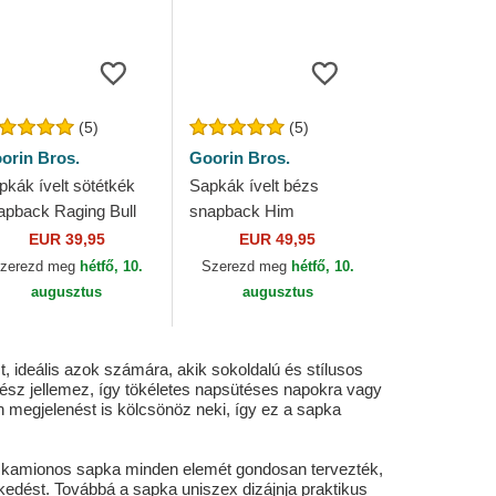
(5)
(5)
orin Bros.
Goorin Bros.
pkák ívelt sötétkék
Sapkák ívelt bézs
apback Raging Bull
snapback Him
b Farm The Farm
Courtside The Farm
EUR 39,95
EUR 49,95
orin Bros.
Goorin Bros.
zerezd meg
hétfő, 10.
Szerezd meg
hétfő, 10.
augusztus
augusztus
, ideális azok számára, akik sokoldalú és stílusos
trész jellemez, így tökéletes napsütéses napokra vagy
megjelenést is kölcsönöz neki, így ez a sapka
t. A kamionos sapka minden elemét gondosan tervezték,
szkedést. Továbbá a sapka uniszex dizájnja praktikus