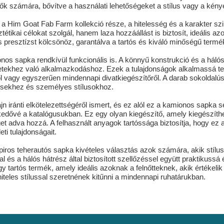
 nők számára, bővítve a használati lehetőségeket a stílus vagy a kény
a Him Goat Fab Farm kollekció része, a hitelesség és a karakter sz
tikai célokat szolgál, hanem laza hozzáállást is biztosít, ideális azo
s presztízst kölcsönöz, garantálva a tartós és kiváló minőségű termé
nos sapka rendkívül funkcionális is. A könnyű konstrukció és a hálós
etekhez való alkalmazkodáshoz. Ezek a tulajdonságok alkalmassá tesz
 vagy egyszerűen mindennapi divatkiegészítőről. A darab sokoldalús
lésekhez és személyes stílusokhoz.
n iránti elkötelezettségéről ismert, és ez alól ez a kamionos sapka s
edővé a katalógusukban. Ez egy olyan kiegészítő, amely kiegészíthe
et adva hozzá. A felhasznált anyagok tartóssága biztosítja, hogy ez a
ti tulajdonságait.
iros teherautós sapka kivételes választás azok számára, akik stílu
al és a hálós hátrész által biztosított szellőzéssel együtt praktikussá
 tartós termék, amely ideális azoknak a felnőtteknek, akik értékelik
teles stílussal szeretnének kitűnni a mindennapi ruhatárukban.