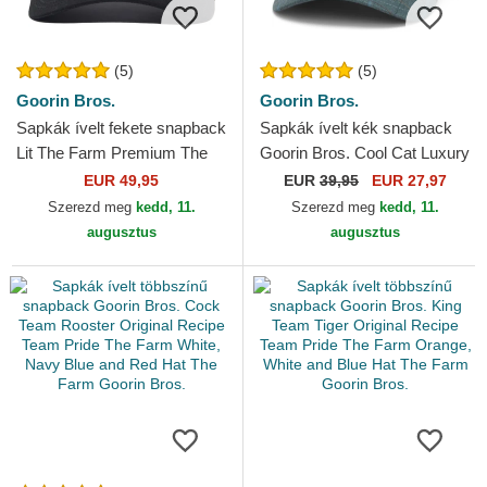
(5)
(5)
Goorin Bros.
Goorin Bros.
Sapkák ívelt fekete snapback
Sapkák ívelt kék snapback
Lit The Farm Premium The
Goorin Bros. Cool Cat Luxury
Farm Goorin Bros.
Moon The Farm Blue Hat The
EUR 49,95
EUR
39,95
EUR 27,97
Farm Goorin Bros.
Szerezd meg
kedd, 11.
Szerezd meg
kedd, 11.
augusztus
augusztus