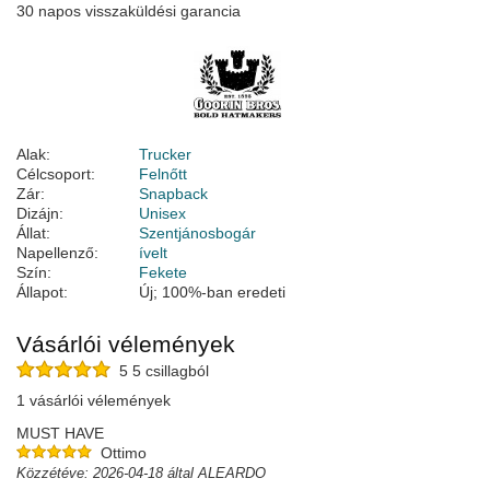
30 napos visszaküldési garancia
Alak:
Trucker
Célcsoport:
Felnőtt
Zár:
Snapback
Dizájn:
Unisex
Állat:
Szentjánosbogár
Napellenző:
ívelt
Szín:
Fekete
Állapot:
Új; 100%-ban eredeti
Vásárlói vélemények
5 5 csillagból
1 vásárlói vélemények
MUST HAVE
Ottimo
Közzétéve: 2026-04-18 által ALEARDO