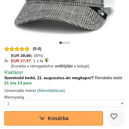
(5.0)
EUR
39,95
(-30%)
Ár:
EUR 27,97
1 x fa
(Kosárba a támogatáshoz
erdőújítás
a bolygó)
Raktáron
Szeretnéd kedd, 11. augusztus-án megkapni?
Rendelés belül
21 óra 13 perc
Univerzális méret
(Mérettáblázat)
Mennyiség
Kosárba