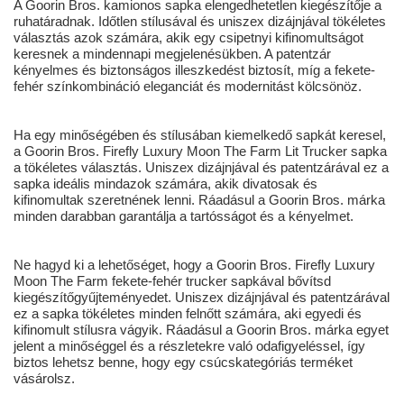
A Goorin Bros. kamionos sapka elengedhetetlen kiegészítője a
ruhatáradnak. Időtlen stílusával és uniszex dizájnjával tökéletes
választás azok számára, akik egy csipetnyi kifinomultságot
keresnek a mindennapi megjelenésükben. A patentzár
kényelmes és biztonságos illeszkedést biztosít, míg a fekete-
fehér színkombináció eleganciát és modernitást kölcsönöz.
Ha egy minőségében és stílusában kiemelkedő sapkát keresel,
a Goorin Bros. Firefly Luxury Moon The Farm Lit Trucker sapka
a tökéletes választás. Uniszex dizájnjával és patentzárával ez a
sapka ideális mindazok számára, akik divatosak és
kifinomultak szeretnének lenni. Ráadásul a Goorin Bros. márka
minden darabban garantálja a tartósságot és a kényelmet.
Ne hagyd ki a lehetőséget, hogy a Goorin Bros. Firefly Luxury
Moon The Farm fekete-fehér trucker sapkával bővítsd
kiegészítőgyűjteményedet. Uniszex dizájnjával és patentzárával
ez a sapka tökéletes minden felnőtt számára, aki egyedi és
kifinomult stílusra vágyik. Ráadásul a Goorin Bros. márka egyet
jelent a minőséggel és a részletekre való odafigyeléssel, így
biztos lehetsz benne, hogy egy csúcskategóriás terméket
vásárolsz.