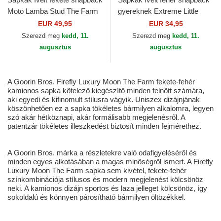
Moto Lamba Stud The Farm
gyereknek Extreme Little
Goorin Bros.
Stripe The Farm Goorin Bros.
EUR 49,95
EUR 34,95
Szerezd meg
kedd, 11.
Szerezd meg
kedd, 11.
augusztus
augusztus
A Goorin Bros. Firefly Luxury Moon The Farm fekete-fehér
kamionos sapka kötelező kiegészítő minden felnőtt számára,
aki egyedi és kifinomult stílusra vágyik. Uniszex dizájnjának
köszönhetően ez a sapka tökéletes bármilyen alkalomra, legyen
szó akár hétköznapi, akár formálisabb megjelenésről. A
patentzár tökéletes illeszkedést biztosít minden fejmérethez.
A Goorin Bros. márka a részletekre való odafigyeléséről és
minden egyes alkotásában a magas minőségről ismert. A Firefly
Luxury Moon The Farm sapka sem kivétel, fekete-fehér
színkombinációja stílusos és modern megjelenést kölcsönöz
neki. A kamionos dizájn sportos és laza jelleget kölcsönöz, így
sokoldalú és könnyen párosítható bármilyen öltözékkel.