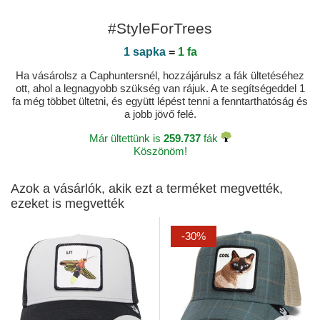
#StyleForTrees
1 sapka
=
1 fa
Ha vásárolsz a Caphuntersnél, hozzájárulsz a fák ültetéséhez
ott, ahol a legnagyobb szükség van rájuk. A te segítségeddel 1
fa még többet ültetni, és együtt lépést tenni a fenntarthatóság és
a jobb jövő felé.
Már ültettünk is
259.737
fák
Köszönöm!
Azok a vásárlók, akik ezt a terméket megvették,
ezeket is megvették
-30%