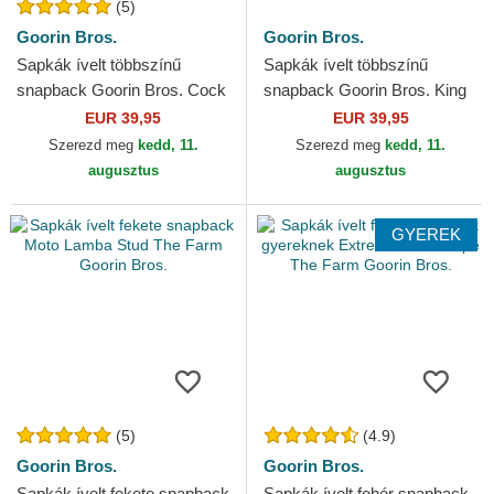
(5)
Goorin Bros.
Goorin Bros.
Sapkák ívelt többszínű
Sapkák ívelt többszínű
snapback Goorin Bros. Cock
snapback Goorin Bros. King
Team Rooster Original
Team Tiger Original Recipe
EUR 39,95
EUR 39,95
Recipe Team Pride The...
Team Pride The Farm...
Szerezd meg
kedd, 11.
Szerezd meg
kedd, 11.
augusztus
augusztus
GYEREK
(5)
(4.9)
Goorin Bros.
Goorin Bros.
Sapkák ívelt fekete snapback
Sapkák ívelt fehér snapback