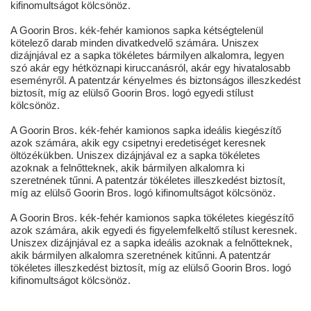
kifinomultságot kölcsönöz.
A Goorin Bros. kék-fehér kamionos sapka kétségtelenül
kötelező darab minden divatkedvelő számára. Uniszex
dizájnjával ez a sapka tökéletes bármilyen alkalomra, legyen
szó akár egy hétköznapi kiruccanásról, akár egy hivatalosabb
eseményről. A patentzár kényelmes és biztonságos illeszkedést
biztosít, míg az elülső Goorin Bros. logó egyedi stílust
kölcsönöz.
A Goorin Bros. kék-fehér kamionos sapka ideális kiegészítő
azok számára, akik egy csipetnyi eredetiséget keresnek
öltözékükben. Uniszex dizájnjával ez a sapka tökéletes
azoknak a felnőtteknek, akik bármilyen alkalomra ki
szeretnének tűnni. A patentzár tökéletes illeszkedést biztosít,
míg az elülső Goorin Bros. logó kifinomultságot kölcsönöz.
A Goorin Bros. kék-fehér kamionos sapka tökéletes kiegészítő
azok számára, akik egyedi és figyelemfelkeltő stílust keresnek.
Uniszex dizájnjával ez a sapka ideális azoknak a felnőtteknek,
akik bármilyen alkalomra szeretnének kitűnni. A patentzár
tökéletes illeszkedést biztosít, míg az elülső Goorin Bros. logó
kifinomultságot kölcsönöz.