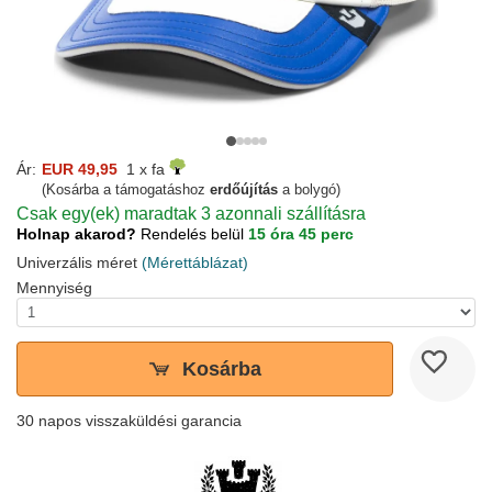
Ár:
EUR 49,95
1 x fa
(Kosárba a támogatáshoz
erdőújítás
a bolygó)
Csak egy(ek) maradtak 3 azonnali szállításra
Holnap akarod?
Rendelés belül
15 óra 45 perc
Univerzális méret
(Mérettáblázat)
Mennyiség
Kosárba
30 napos visszaküldési garancia