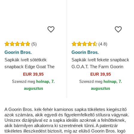
(5)
(4.8)
Goorin Bros.
Goorin Bros.
Sapkák ívelt sötétkék
Sapkák ívelt fekete snapback
snapback Edge Goat The
G.O.A.T. The Farm Goorin
Farm Goorin Bros.
Bros.
EUR 39,95
EUR 39,95
Szerezd meg
holnap, 7.
Szerezd meg
holnap, 7.
augusztus
augusztus
A Goorin Bros. kék-fehér kamionos sapka tökéletes kiegészítő
azok számára, akik egyedi és figyelemfelkeltő stílusra vágynak.
Uniszex dizájnjával ez a sapka ideális azoknak a felnőtteknek,
akik bármilyen alkalomra ki szeretnének tűnni. A patentzár
tökéletes illeszkedést biztosít, míg az elülső Goorin Bros. logó