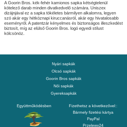
A Goorin Bros. kék-fehér kamionos sapka kétségtelenül
kötelező darab minden divatkedvelő számára. Uniszex
dizájnjával ez a sapka tökéletes bármilyen alkalomra, legyen
szó akár egy hétköznapi kiruccanásról, akár egy hivatalosabb
eseményről. A patentzár kényelmes és biztonságos illeszkedést
biztosít, míg az elülső Goorin Bros. logó egyedi stílust
kölcsönöz.
Nyári sapkák
Olcsó sapkák
Goorin Bros sapkák
Női sapkák
Gyereksapkák
Együttműködésben
Fizethetsz a következővel::
Bármely fizetési kártya
PayPal
Przelewy24