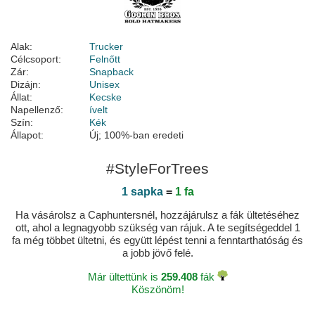
Alak:
Trucker
Célcsoport:
Felnőtt
Zár:
Snapback
Dizájn:
Unisex
Állat:
Kecske
Napellenző:
ívelt
Szín:
Kék
Állapot:
Új; 100%-ban eredeti
#StyleForTrees
1 sapka
=
1 fa
Ha vásárolsz a Caphuntersnél, hozzájárulsz a fák ültetéséhez
ott, ahol a legnagyobb szükség van rájuk. A te segítségeddel 1
fa még többet ültetni, és együtt lépést tenni a fenntarthatóság és
a jobb jövő felé.
Már ültettünk is
259.408
fák
Köszönöm!