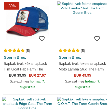
-30%
(5)
(5)
Goorin Bros.
Goorin Bros.
Sapkák ívelt kék snapback
Sapkák ívelt fekete snapback
Him Goat Fab Farm The
Moto Lamba Stud The Farm
Farm Goorin Bros.
Goorin Bros.
EUR
39,95
EUR 27,97
EUR 49,95
Szerezd meg
holnap, 7.
Szerezd meg
holnap, 7.
augusztus
augusztus