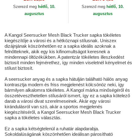
Era
Szerezd meg
hétfő, 10.
Szerezd meg
hétfő, 10.
augusztus
augusztus
A Kangol Seersucker Mesh Black Trucker sapka tökéletes
kiegészítője a városi és a hétköznapi stílusnak. Uniszex
dizájnjának köszönhetően ez a sapka ideális azoknak a
felnőtteknek, akik egy kis kifinomultságot keresnek a
mindennapi öltözékükben. A patentzár tökéletes illeszkedést
biztosít minden fejmérethez, így minden viseletnél kényelmet és
stílust biztosít.
A seersucker anyag és a sapka hátulján található hálós anyag
kontrasztja modern és friss megjelenést kölcsönöz neki, így
bármilyen alkalomra tökéletes. A Kangol márka minőségéről és
összetéveszthetetlen stílusáról ismert, így ez a sapka kötelező
darab a városi divat szerelmeseinek. Akár egy városi
kirándulásról van szó, akár a sportos megjelenés
kiegészítéséről, a Kangol Seersucker Mesh Black Trucker
sapka a tökéletes választás.
Ez a sapka kétségtelenül a ruhatár alapdarabja.
Sokoldalúságának köszönhetően ideálisan párosítható