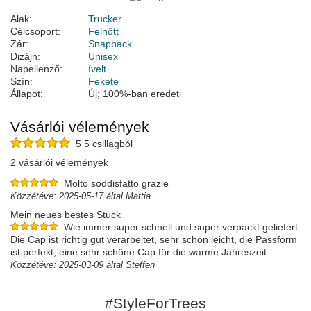
Alak:
Trucker
Célcsoport:
Felnőtt
Zár:
Snapback
Dizájn:
Unisex
Napellenző:
ívelt
Szín:
Fekete
Állapot:
Új; 100%-ban eredeti
Vásárlói vélemények
5 5 csillagból
2 vásárlói vélemények
Molto soddisfatto grazie
Közzétéve: 2025-05-17 által Mattia
Mein neues bestes Stück
Wie immer super schnell und super verpackt geliefert.
Die Cap ist richtig gut verarbeitet, sehr schön leicht, die Passform
ist perfekt, eine sehr schöne Cap für die warme Jahreszeit.
Közzétéve: 2025-03-09 által Steffen
#StyleForTrees