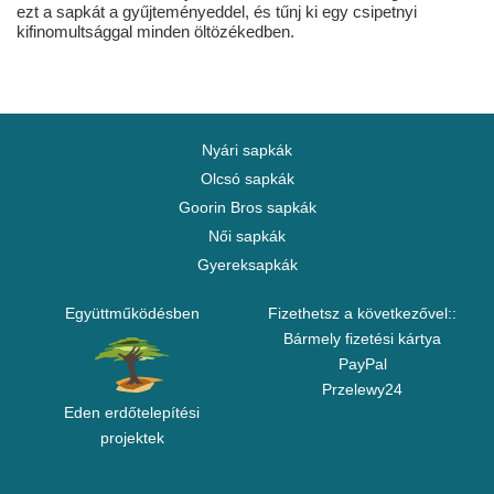
ezt a sapkát a gyűjteményeddel, és tűnj ki egy csipetnyi
kifinomultsággal minden öltözékedben.
Nyári sapkák
Olcsó sapkák
Goorin Bros sapkák
Női sapkák
Gyereksapkák
Együttműködésben
Fizethetsz a következővel::
Bármely fizetési kártya
PayPal
Przelewy24
Eden erdőtelepítési
projektek