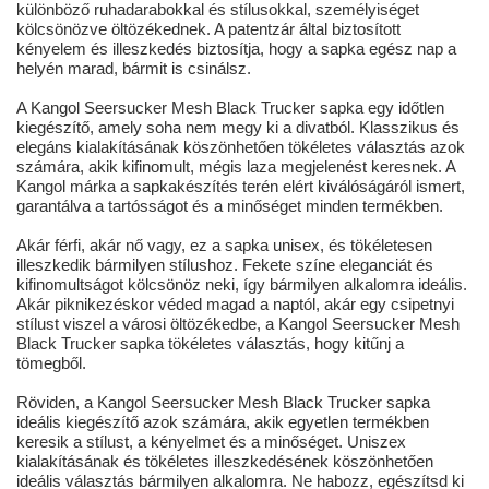
különböző ruhadarabokkal és stílusokkal, személyiséget
kölcsönözve öltözékednek. A patentzár által biztosított
kényelem és illeszkedés biztosítja, hogy a sapka egész nap a
helyén marad, bármit is csinálsz.
A Kangol Seersucker Mesh Black Trucker sapka egy időtlen
kiegészítő, amely soha nem megy ki a divatból. Klasszikus és
elegáns kialakításának köszönhetően tökéletes választás azok
számára, akik kifinomult, mégis laza megjelenést keresnek. A
Kangol márka a sapkakészítés terén elért kiválóságáról ismert,
garantálva a tartósságot és a minőséget minden termékben.
Akár férfi, akár nő vagy, ez a sapka unisex, és tökéletesen
illeszkedik bármilyen stílushoz. Fekete színe eleganciát és
kifinomultságot kölcsönöz neki, így bármilyen alkalomra ideális.
Akár piknikezéskor véded magad a naptól, akár egy csipetnyi
stílust viszel a városi öltözékedbe, a Kangol Seersucker Mesh
Black Trucker sapka tökéletes választás, hogy kitűnj a
tömegből.
Röviden, a Kangol Seersucker Mesh Black Trucker sapka
ideális kiegészítő azok számára, akik egyetlen termékben
keresik a stílust, a kényelmet és a minőséget. Uniszex
kialakításának és tökéletes illeszkedésének köszönhetően
ideális választás bármilyen alkalomra. Ne habozz, egészítsd ki