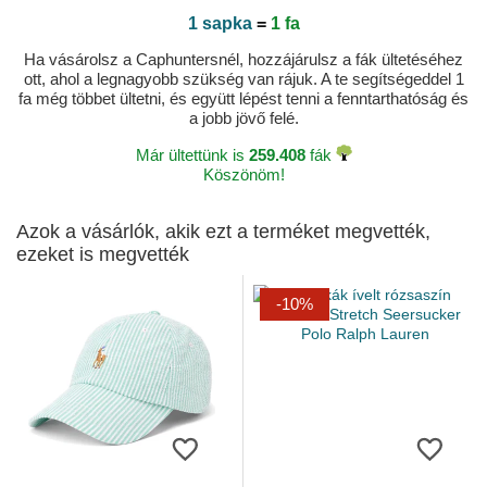
1 sapka
=
1 fa
Ha vásárolsz a Caphuntersnél, hozzájárulsz a fák ültetéséhez
ott, ahol a legnagyobb szükség van rájuk. A te segítségeddel 1
fa még többet ültetni, és együtt lépést tenni a fenntarthatóság és
a jobb jövő felé.
Már ültettünk is
259.408
fák
Köszönöm!
Azok a vásárlók, akik ezt a terméket megvették,
ezeket is megvették
-10%