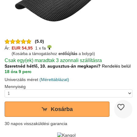
(5.0)
Ár:
EUR 54,95
1 x fa
(Kosárba a támogatáshoz
erdőújítás
a bolygó)
Csak egy(ek) maradtak 3 azonnali szállításra
Szeretnéd hétfő, 10. augusztus-án megkapni?
Rendelés belül
18 óra 9 perc
Univerzális méret
(Mérettáblázat)
Mennyiség
Kosárba
30 napos visszaküldési garancia