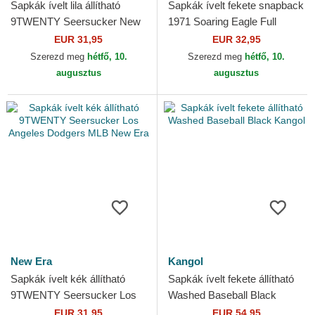
Sapkák ívelt lila állítható
Sapkák ívelt fekete snapback
9TWENTY Seersucker New
1971 Soaring Eagle Full
York Yankees MLB New Era
Mesh Ed Hardy
EUR 31,95
EUR 32,95
Szerezd meg
hétfő, 10.
Szerezd meg
hétfő, 10.
augusztus
augusztus
New Era
Kangol
Sapkák ívelt kék állítható
Sapkák ívelt fekete állítható
9TWENTY Seersucker Los
Washed Baseball Black
Angeles Dodgers MLB New
Kangol
EUR 31,95
EUR 54,95