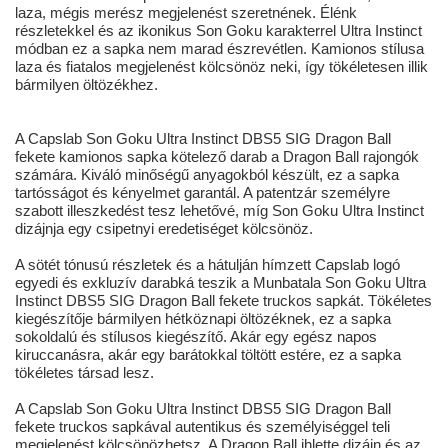
laza, mégis merész megjelenést szeretnének. Élénk
részletekkel és az ikonikus Son Goku karakterrel Ultra Instinct
módban ez a sapka nem marad észrevétlen. Kamionos stílusa
laza és fiatalos megjelenést kölcsönöz neki, így tökéletesen illik
bármilyen öltözékhez.
A Capslab Son Goku Ultra Instinct DBS5 SIG Dragon Ball
fekete kamionos sapka kötelező darab a Dragon Ball rajongók
számára. Kiváló minőségű anyagokból készült, ez a sapka
tartósságot és kényelmet garantál. A patentzár személyre
szabott illeszkedést tesz lehetővé, míg Son Goku Ultra Instinct
dizájnja egy csipetnyi eredetiséget kölcsönöz.
A sötét tónusú részletek és a hátulján hímzett Capslab logó
egyedi és exkluzív darabká teszik a Munbatala Son Goku Ultra
Instinct DBS5 SIG Dragon Ball fekete truckos sapkát. Tökéletes
kiegészítője bármilyen hétköznapi öltözéknek, ez a sapka
sokoldalú és stílusos kiegészítő. Akár egy egész napos
kiruccanásra, akár egy barátokkal töltött estére, ez a sapka
tökéletes társad lesz.
A Capslab Son Goku Ultra Instinct DBS5 SIG Dragon Ball
fekete truckos sapkával autentikus és személyiséggel teli
megjelenést kölcsönözhetsz. A Dragon Ball ihlette dizájn és az