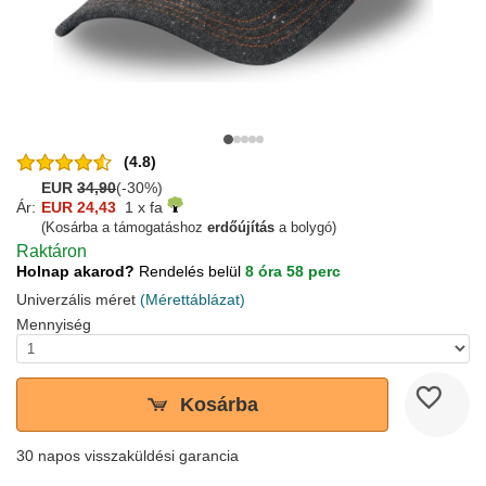
(4.8)
EUR
34,90
(-30%)
Ár:
EUR 24,43
1 x fa
(Kosárba a támogatáshoz
erdőújítás
a bolygó)
Raktáron
Holnap akarod?
Rendelés belül
8 óra 58 perc
Univerzális méret
(Mérettáblázat)
Mennyiség
Kosárba
30 napos visszaküldési garancia