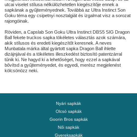
utcai viselet stílusa nélkülözhetetlen kiegészítője ennek a
sapkának a gyűjteményednek. Továbbá az Ultra Instinct Son
Goku téma egy csipetnyi nosztalgiát és izgalmat visz a sorozat
rajongóinak.
Röviden, a Capslab Son Goku Ultra Instinct DBS5 SIG Dragon
Ball fekete truckos sapka tökéletes választás azok számára,
akik stílusos és eredeti kiegészítőt keresnek. A neves
Munbatala márka által gyártott sapka Dragon Ball ihlette
dizájnjával és a tökéletes illeszkedést biztosító patentzárral
tűnik ki. Ne hagyd ki a lehetőséget, hogy ezzel a sapkával
bővítsd a gyűjteményedet, és egyedi, merész megjelenést
kölcsönözz neki.
Nyári sapkák
Olcsó sapkák
Goorin Bros sapkák
Női sapkák
Gyereksapkák