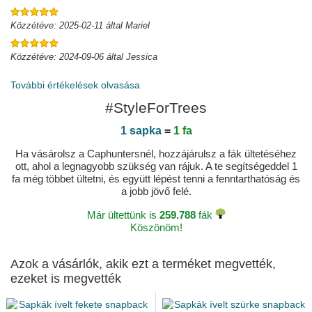
Közzétéve: 2025-02-11 által Mariel
Közzétéve: 2024-09-06 által Jessica
További értékelések olvasása
#StyleForTrees
1 sapka
=
1 fa
Ha vásárolsz a Caphuntersnél, hozzájárulsz a fák ültetéséhez
ott, ahol a legnagyobb szükség van rájuk. A te segítségeddel 1
fa még többet ültetni, és együtt lépést tenni a fenntarthatóság és
a jobb jövő felé.
Már ültettünk is
259.788
fák
Köszönöm!
Azok a vásárlók, akik ezt a terméket megvették,
ezeket is megvették