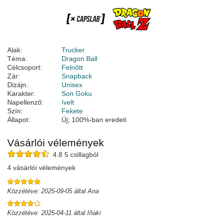
Alak:
Trucker
Téma:
Dragon Ball
Célcsoport:
Felnőtt
Zár:
Snapback
Dizájn:
Unisex
Karakter:
Son Goku
Napellenző:
ívelt
Szín:
Fekete
Állapot:
Új; 100%-ban eredeti
Vásárlói vélemények
4.8 5 csillagból
4 vásárlói vélemények
Közzétéve: 2025-09-05 által Ana
Közzétéve: 2025-04-11 által Iñaki