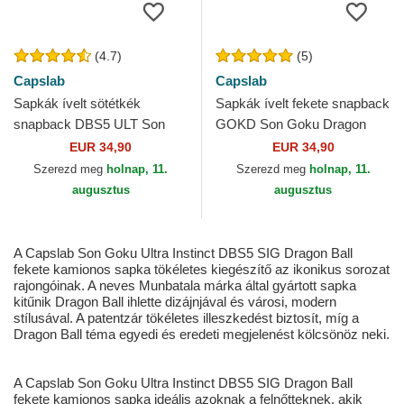
(4.7)
(5)
Capslab
Capslab
Sapkák ívelt sötétkék
Sapkák ívelt fekete snapback
snapback DBS5 ULT Son
GOKD Son Goku Dragon
Goku Dragon Ball Capslab
Ball Capslab
EUR 34,90
EUR 34,90
Szerezd meg
holnap, 11.
Szerezd meg
holnap, 11.
augusztus
augusztus
A Capslab Son Goku Ultra Instinct DBS5 SIG Dragon Ball
fekete kamionos sapka tökéletes kiegészítő az ikonikus sorozat
rajongóinak. A neves Munbatala márka által gyártott sapka
kitűnik Dragon Ball ihlette dizájnjával és városi, modern
stílusával. A patentzár tökéletes illeszkedést biztosít, míg a
Dragon Ball téma egyedi és eredeti megjelenést kölcsönöz neki.
A Capslab Son Goku Ultra Instinct DBS5 SIG Dragon Ball
fekete kamionos sapka ideális azoknak a felnőtteknek, akik