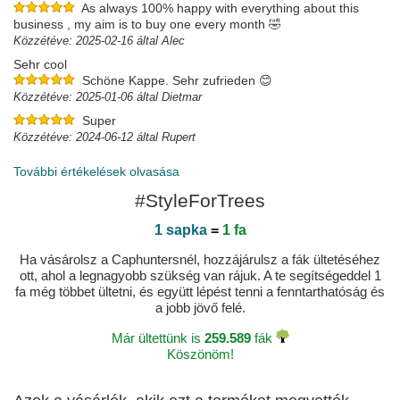
As always 100% happy with everything about this
business , my aim is to buy one every month 🤣
Közzétéve: 2025-02-16 által Alec
Sehr cool
Schöne Kappe. Sehr zufrieden 😊
Közzétéve: 2025-01-06 által Dietmar
Super
Közzétéve: 2024-06-12 által Rupert
További értékelések olvasása
#StyleForTrees
1 sapka
=
1 fa
Ha vásárolsz a Caphuntersnél, hozzájárulsz a fák ültetéséhez
ott, ahol a legnagyobb szükség van rájuk. A te segítségeddel 1
fa még többet ültetni, és együtt lépést tenni a fenntarthatóság és
a jobb jövő felé.
Már ültettünk is
259.589
fák
Köszönöm!