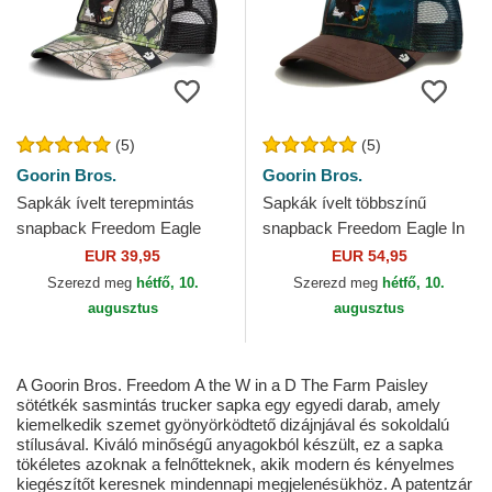
(5)
(5)
Goorin Bros.
Goorin Bros.
Sapkák ívelt terepmintás
Sapkák ívelt többszínű
snapback Freedom Eagle
snapback Freedom Eagle In
Camouflage Seasonal Real
The Element The Farm
EUR 39,95
EUR 54,95
Tree The Farm Goorin Bros.
Goorin Bros.
Szerezd meg
hétfő, 10.
Szerezd meg
hétfő, 10.
augusztus
augusztus
A Goorin Bros. Freedom A the W in a D The Farm Paisley
sötétkék sasmintás trucker sapka egy egyedi darab, amely
kiemelkedik szemet gyönyörködtető dizájnjával és sokoldalú
stílusával. Kiváló minőségű anyagokból készült, ez a sapka
tökéletes azoknak a felnőtteknek, akik modern és kényelmes
kiegészítőt keresnek mindennapi megjelenésükhöz. A patentzár