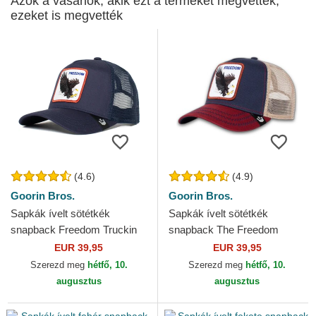
Azok a vásárlók, akik ezt a terméket megvették,
ezeket is megvették
(4.6)
(4.9)
Goorin Bros.
Goorin Bros.
Sapkák ívelt sötétkék
Sapkák ívelt sötétkék
snapback Freedom Truckin
snapback The Freedom
The Farm Goorin Bros.
Eagle The Farm Goorin Bros.
EUR 39,95
EUR 39,95
Szerezd meg
hétfő, 10.
Szerezd meg
hétfő, 10.
augusztus
augusztus