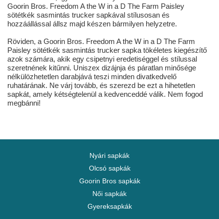
Goorin Bros. Freedom A the W in a D The Farm Paisley
sötétkék sasmintás trucker sapkával stílusosan és
hozzáállással állsz majd készen bármilyen helyzetre.
Röviden, a Goorin Bros. Freedom A the W in a D The Farm
Paisley sötétkék sasmintás trucker sapka tökéletes kiegészítő
azok számára, akik egy csipetnyi eredetiséggel és stílussal
szeretnének kitűnni. Uniszex dizájnja és páratlan minősége
nélkülözhetetlen darabjává teszi minden divatkedvelő
ruhatárának. Ne várj tovább, és szerezd be ezt a hihetetlen
sapkát, amely kétségtelenül a kedvenceddé válik. Nem fogod
megbánni!
Nyári sapkák
Olcsó sapkák
Goorin Bros sapkák
Női sapkák
Gyereksapkák