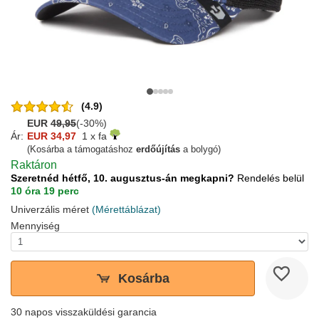
(4.9)
EUR
49,95
(-30%)
Ár:
EUR 34,97
1 x fa
(Kosárba a támogatáshoz
erdőújítás
a bolygó)
Raktáron
Szeretnéd hétfő, 10. augusztus-án megkapni?
Rendelés belül
10 óra 19 perc
Univerzális méret
(Mérettáblázat)
Mennyiség
Kosárba
30 napos visszaküldési garancia