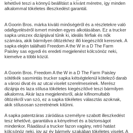
lehetővé teszi a könnyű beállítást a kívánt méretre, így minden
alkalommal tökéletes illeszkedést garantál.
A Goorin Bros. márka kiváló minőségéről és a részletekre való
odafigyeléséről ismert minden egyes alkotásában. Ez a trucker
sapka uniszex dizájnjával tűnik ki, ideális férfiak és nők
számára, akik bármilyen öltözékhez illő kiegészítőt keresnek. A
sapka elején található Freedom A the W in a D The Farm
Paisley sas egyedi és eredeti megjelenést kölcsönöz neki,
kiemelve a többi közül.
A Goorin Bros. Freedom A the W in a D The Farm Paisley
sötétkék sasmintás trucker sapka kétségtelenül kötelező darab
a városi divat és az utcai viselet szerelmeseinek. Merész
dizájnja és laza stílusa tökéletes kiegészítővé teszi bármilyen
alkalomra. Akár laza megjelenésről, akár kifinomultabb
öltözékről van szó, ez a sapka tökéletes választás azoknak,
akik stílusosan szeretnének kitűnni.
A sapka patentzáras záródása személyre szabott illeszkedést
tesz lehetővé, garantálva a kényelmet és a biztonságot
mindenkor. Ráadásul a trucker fazon vagány, retró hatást
kölcsönöz neki, így az év bármely szakában tökéletes viselet. A