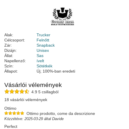
Alak:
Trucker
Célcsoport:
Felnőtt
Zár:
Snapback
Dizájn:
Unisex
Állat:
Sas
Napellenző:
ívelt
Szín:
Sötétkék
Állapot:
Új; 100%-ban eredeti
Vásárlói vélemények
4.9 5 csillagból
18 vásárlói vélemények
Ottimo
Ottimo prodotto, come da descrizione
Közzétéve: 2025-03-29 által Davide
Perfect