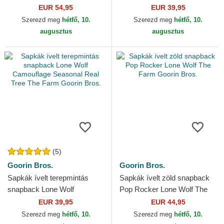
Element The Farm Goorin
Goorin Bros.
EUR 54,95
EUR 39,95
Bros.
Szerezd meg
hétfő, 10.
Szerezd meg
hétfő, 10.
augusztus
augusztus
(5)
Goorin Bros.
Goorin Bros.
Sapkák ívelt terepmintás
Sapkák ívelt zöld snapback
snapback Lone Wolf
Pop Rocker Lone Wolf The
Camouflage Seasonal Real
Farm Goorin Bros.
EUR 39,95
EUR 44,95
Tree The Farm Goorin Bros.
Szerezd meg
hétfő, 10.
Szerezd meg
hétfő, 10.