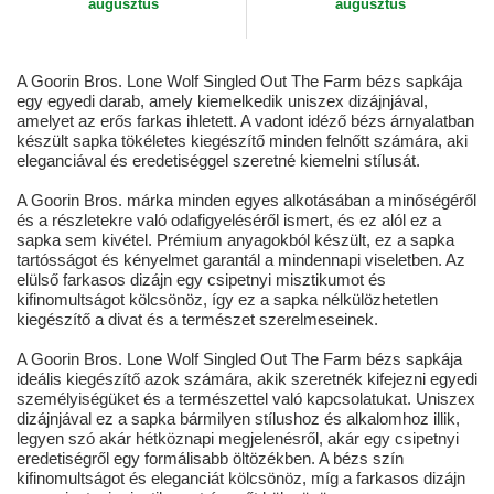
augusztus
augusztus
A Goorin Bros. Lone Wolf Singled Out The Farm bézs sapkája
egy egyedi darab, amely kiemelkedik uniszex dizájnjával,
amelyet az erős farkas ihletett. A vadont idéző bézs árnyalatban
készült sapka tökéletes kiegészítő minden felnőtt számára, aki
eleganciával és eredetiséggel szeretné kiemelni stílusát.
A Goorin Bros. márka minden egyes alkotásában a minőségéről
és a részletekre való odafigyeléséről ismert, és ez alól ez a
sapka sem kivétel. Prémium anyagokból készült, ez a sapka
tartósságot és kényelmet garantál a mindennapi viseletben. Az
elülső farkasos dizájn egy csipetnyi misztikumot és
kifinomultságot kölcsönöz, így ez a sapka nélkülözhetetlen
kiegészítő a divat és a természet szerelmeseinek.
A Goorin Bros. Lone Wolf Singled Out The Farm bézs sapkája
ideális kiegészítő azok számára, akik szeretnék kifejezni egyedi
személyiségüket és a természettel való kapcsolatukat. Uniszex
dizájnjával ez a sapka bármilyen stílushoz és alkalomhoz illik,
legyen szó akár hétköznapi megjelenésről, akár egy csipetnyi
eredetiségről egy formálisabb öltözékben. A bézs szín
kifinomultságot és eleganciát kölcsönöz, míg a farkasos dizájn