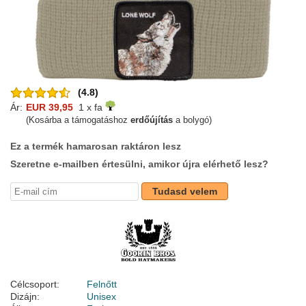
(4.8)
Ár:
EUR 39,95
1 x fa
(Kosárba a támogatáshoz
erdőújítás
a bolygó)
Ez a termék hamarosan raktáron lesz
Szeretne e-mailben értesülni, amikor újra elérhető lesz?
Tudasd velem
Célcsoport:
Felnőtt
Dizájn:
Unisex