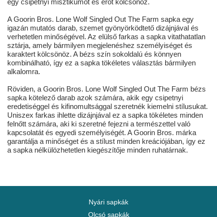
egy csipetnyi misztikumot és erőt kölcsönöz.
A Goorin Bros. Lone Wolf Singled Out The Farm sapka egy
igazán mutatós darab, szemet gyönyörködtető dizájnjával és
verhetetlen minőségével. Az elülső farkas a sapka vitathatatlan
sztárja, amely bármilyen megjelenéshez személyiséget és
karaktert kölcsönöz. A bézs szín sokoldalú és könnyen
kombinálható, így ez a sapka tökéletes választás bármilyen
alkalomra.
Röviden, a Goorin Bros. Lone Wolf Singled Out The Farm bézs
sapka kötelező darab azok számára, akik egy csipetnyi
eredetiséggel és kifinomultsággal szeretnék kiemelni stílusukat.
Uniszex farkas ihlette dizájnjával ez a sapka tökéletes minden
felnőtt számára, aki ki szeretné fejezni a természettel való
kapcsolatát és egyedi személyiségét. A Goorin Bros. márka
garantálja a minőséget és a stílust minden kreációjában, így ez
a sapka nélkülözhetetlen kiegészítője minden ruhatárnak.
Nyári sapkák
Olcsó sapkák