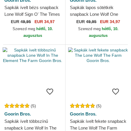
Goorin Bros.
Goorin Bros.
Sapkák ívelt bézs snapback
Sapkák lapos sötétkék
Lone Wolf Sign O' The Times
snapback Lone Wolf One
The Farm Paisley The Farm
Pack The Farm Flats The
EUR
49,95
EUR 34,97
EUR
49,95
EUR 34,97
Goorin Bros.
Farm Goorin Bros.
Szerezd meg
hétfő, 10.
Szerezd meg
hétfő, 10.
augusztus
augusztus
(5)
(5)
Goorin Bros.
Goorin Bros.
Sapkák ívelt többszínű
Sapkák ívelt fekete snapback
snapback Lone Wolf In The
The Lone Wolf The Farm