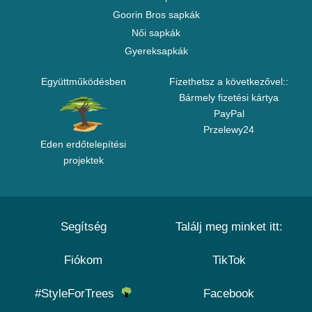
Goorin Bros sapkák
Női sapkák
Gyereksapkák
Együttműködésben
Fizethetsz a következővel::
Bármely fizetési kártya
PayPal
Przelewy24
Eden erdőtelepítési
projektek
Segítség
Találj meg minket itt:
Fiókom
TikTok
#StyleForTrees
Facebook