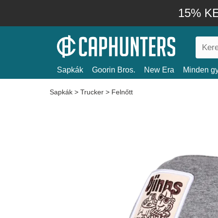
15% KE
Sapkák
Goorin Bros.
New Era
Minden gy
Sapkák
>
Trucker
>
Felnőtt