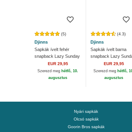
(5)
(4.3)
Djinns
Djinns
Sapkák ívelt fehér
Sapkák ívelt barna
snapback Lazy Sunday
snapback Lazy Sund
Coffee Club HFT Djinns
Coffee HFT Djinns
EUR 29,95
EUR 29,95
Szerezd meg
hétfő, 10.
Szerezd meg
hétfő, 1
augusztus
augusztus
Nyári sapkák
Olcsó sapkák
Goorin Bros sapkák