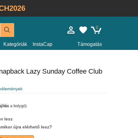
CH2026
0
Kategóriák
InstaCap
Támogatás
snapback Lazy Sunday Coffee Club
 vélemények
jítás
a bolygó)
n lesz
amikor újra elérhető lesz?