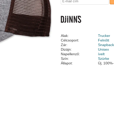
Alak:
Trucker
Célcsoport:
Felnőtt
Zár:
Snapbac
Dizájn:
Unisex
Napellenző:
ívelt
Szín:
Szürke
Állapot:
Új; 100%-