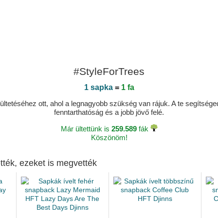
#StyleForTrees
1 sapka
=
1 fa
ltetéséhez ott, ahol a legnagyobb szükség van rájuk. A te segítségedde
fenntarthatóság és a jobb jövő felé.
Már ültettünk is
259.589
fák
Köszönöm!
tték, ezeket is megvették