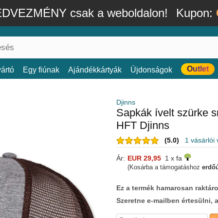
DVEZMÉNY csak a weboldalon!
Kupon:
Outlet
ártó
Egy fiúnak
Ajándékkártyák
Újdonságok
Djinns
Sapkák ívelt szürke 
HFT Djinns
(5.0)
1 vásárlói
Ár:
EUR 29,95
1 x fa
(Kosárba a támogatáshoz
erdőú
Ez a termék hamarosan raktáro
Szeretne e-mailben értesülni, 