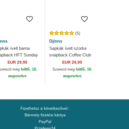
(5)
inns
Djinns
pkák ívelt barna
Sapkák ívelt szürke
apback HFT Sunday
snapback Coffee Club
ffee RipStop Djinns
HFT Djinns
EUR 29,95
EUR 29,95
zerezd meg
hétfő, 10.
Szerezd meg
hétfő, 10.
augusztus
augusztus
Fizethetsz a következővel::
Bármely fizetési kártya
PayPal
Przelewy24