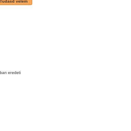
Tudasd velem
k
ban eredeti