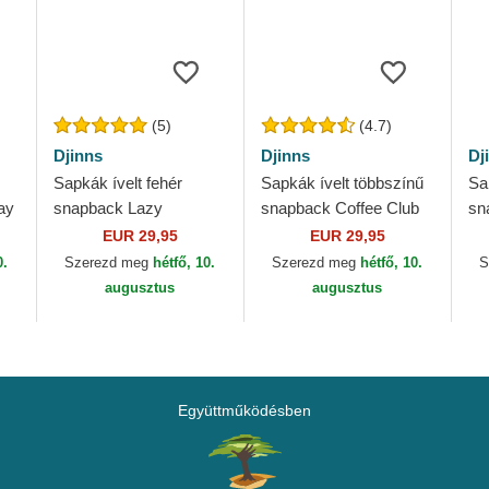
(5)
(4.7)
Djinns
Djinns
Dj
Sapkák ívelt fehér
Sapkák ívelt többszínű
Sa
ay
snapback Lazy
snapback Coffee Club
sn
Mermaid HFT Lazy
HFT Djinns
Co
EUR 29,95
EUR 29,95
Days Are The Best
0.
Szerezd meg
hétfő, 10.
Szerezd meg
hétfő, 10.
S
Days Djinns
augusztus
augusztus
Együttműködésben