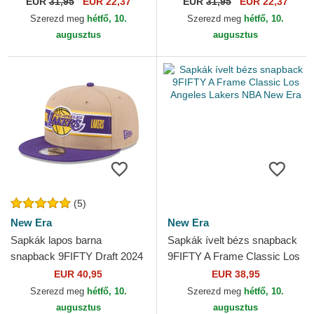
EUR
31,95
EUR 22,37
EUR
31,95
EUR 22,37
Era
Era
Szerezd meg
hétfő, 10.
Szerezd meg
hétfő, 10.
augusztus
augusztus
(5)
New Era
New Era
Sapkák lapos barna
Sapkák ívelt bézs snapback
snapback 9FIFTY Draft 2024
9FIFTY A Frame Classic Los
Los Angeles Lakers NBA
Angeles Lakers NBA New
EUR 40,95
EUR 38,95
New Era
Era
Szerezd meg
hétfő, 10.
Szerezd meg
hétfő, 10.
augusztus
augusztus