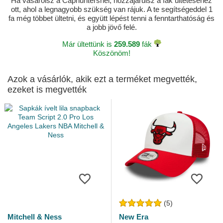
Ha vásárolsz a Caphuntersnél, hozzájárulsz a fák ültetéséhez
ott, ahol a legnagyobb szükség van rájuk. A te segítségeddel 1
fa még többet ültetni, és együtt lépést tenni a fenntarthatóság és
a jobb jövő felé.
Már ültettünk is
259.589
fák
Köszönöm!
Azok a vásárlók, akik ezt a terméket megvették,
ezeket is megvették
(5)
Mitchell & Ness
New Era