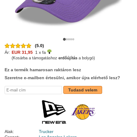
(5.0)
Ár:
EUR 31,95
1 x fa
(Kosárba a támogatáshoz
erdőújítás
a bolygó)
Ez a termék hamarosan raktáron lesz
Szeretne e-mailben értesülni, amikor újra elérhető lesz?
Tudasd velem
Alak:
Trucker