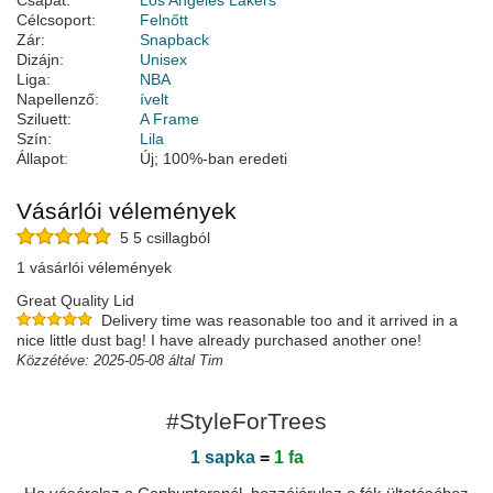
Csapat:
Los Angeles Lakers
Célcsoport:
Felnőtt
Zár:
Snapback
Dizájn:
Unisex
Liga:
NBA
Napellenző:
ívelt
Sziluett:
A Frame
Szín:
Lila
Állapot:
Új; 100%-ban eredeti
Vásárlói vélemények
5 5 csillagból
1 vásárlói vélemények
Great Quality Lid
Delivery time was reasonable too and it arrived in a
nice little dust bag! I have already purchased another one!
Közzétéve: 2025-05-08 által Tim
#StyleForTrees
1 sapka
=
1 fa