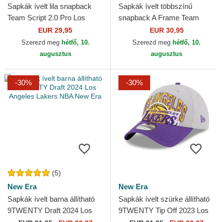
Sapkák ívelt lila snapback
Sapkák ívelt többszínű
Team Script 2.0 Pro Los
snapback A Frame Team
Angeles Lakers NBA Mitchell
Colour Chicago Bulls NBA
EUR 29,95
EUR 30,95
& Ness
New Era
Szerezd meg
hétfő, 10.
Szerezd meg
hétfő, 10.
augusztus
augusztus
-30%
-30%
(5)
New Era
New Era
Sapkák ívelt barna állítható
Sapkák ívelt szürke állítható
9TWENTY Draft 2024 Los
9TWENTY Tip Off 2023 Los
Angeles Lakers NBA New
Angeles Lakers NBA New