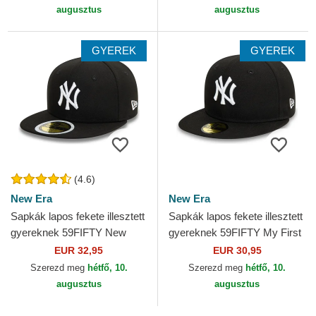
augusztus
augusztus
GYEREK
GYEREK
(4.6)
New Era
New Era
Sapkák lapos fekete illesztett
Sapkák lapos fekete illesztett
gyereknek 59FIFTY New
gyereknek 59FIFTY My First
York Yankees MLB New Era
New York Yankees MLB New
EUR 32,95
EUR 30,95
Era
Szerezd meg
hétfő, 10.
Szerezd meg
hétfő, 10.
augusztus
augusztus