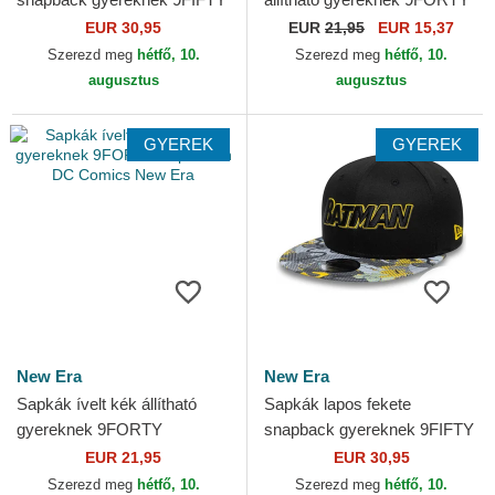
Superman DC Comics New
All Over Print Superman DC
EUR 30,95
EUR
21,95
EUR 15,37
Era
Comics New Era
Szerezd meg
hétfő, 10.
Szerezd meg
hétfő, 10.
augusztus
augusztus
GYEREK
GYEREK
New Era
New Era
Sapkák ívelt kék állítható
Sapkák lapos fekete
gyereknek 9FORTY
snapback gyereknek 9FIFTY
Superman DC Comics New
Batman DC Comics New Era
EUR 21,95
EUR 30,95
Era
Szerezd meg
hétfő, 10.
Szerezd meg
hétfő, 10.