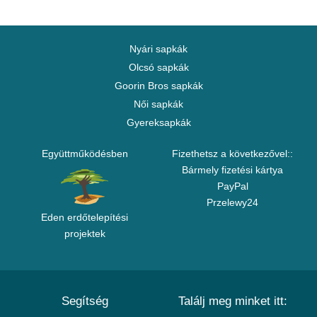
Nyári sapkák
Olcsó sapkák
Goorin Bros sapkák
Női sapkák
Gyereksapkák
Együttműködésben
Fizethetsz a következővel::
Bármely fizetési kártya
PayPal
Przelewy24
Eden erdőtelepítési
projektek
Segítség
Találj meg minket itt: