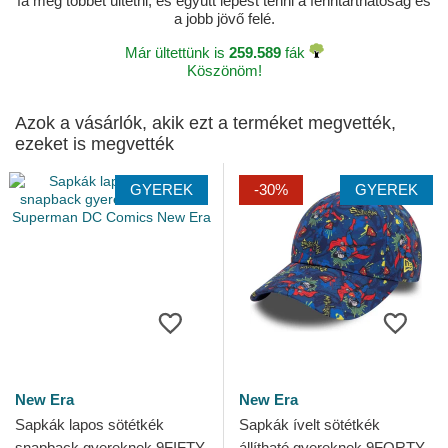
fa még többet ültetni, és együtt lépést tenni a fenntarthatóság és
a jobb jövő felé.
Már ültettünk is
259.589
fák
Köszönöm!
Azok a vásárlók, akik ezt a terméket megvették,
ezeket is megvették
GYEREK
-30%
GYEREK
New Era
New Era
Sapkák lapos sötétkék
Sapkák ívelt sötétkék
snapback gyereknek 9FIFTY
állítható gyereknek 9FORTY