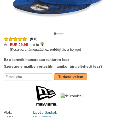
(5.0)
Ár:
EUR 29,95
1 x fa
(Kosárba a támogatáshoz
erdőújítás
a bolygó)
Ez a termék hamarosan raktáron lesz
Szeretne e-mailben értesülni, amikor újra elérhető lesz?
Tudasd velem
Alak:
Egyéb Sapkák