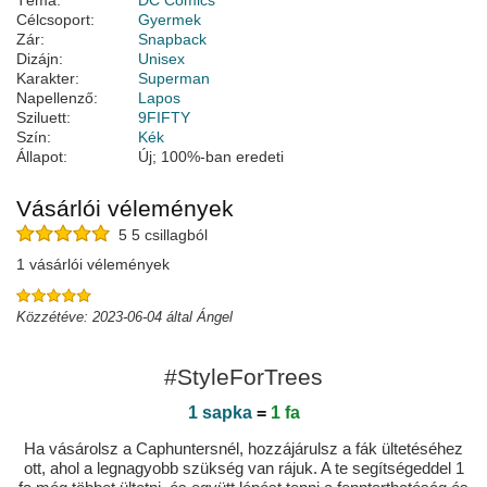
Téma:
DC Comics
Célcsoport:
Gyermek
Zár:
Snapback
Dizájn:
Unisex
Karakter:
Superman
Napellenző:
Lapos
Sziluett:
9FIFTY
Szín:
Kék
Állapot:
Új; 100%-ban eredeti
Vásárlói vélemények
5 5 csillagból
1 vásárlói vélemények
Közzétéve: 2023-06-04 által Ángel
#StyleForTrees
1 sapka
=
1 fa
Ha vásárolsz a Caphuntersnél, hozzájárulsz a fák ültetéséhez
ott, ahol a legnagyobb szükség van rájuk. A te segítségeddel 1