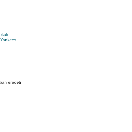
pkák
 Yankees
ban eredeti