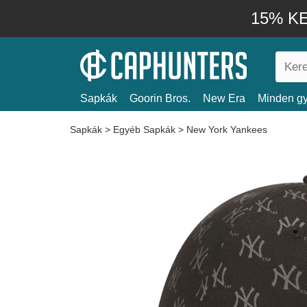
15% KE
Sapkák
Goorin Bros.
New Era
Minden gy
Sapkák
>
Egyéb Sapkák
>
New York Yankees