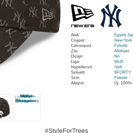
Alak:
Egyéb Sa
Csapat:
New York
Célcsoport:
Felnőtt
Zár:
Állítható
Dizájn:
Nő
Liga:
MLB
Napellenző:
ívelt
Sziluett:
9FORTY
Szín:
Fekete
Állapot:
Új; 100%-
#StyleForTrees