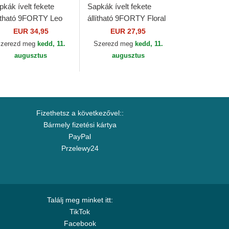
pkák ívelt fekete
Sapkák ívelt fekete
lítható 9FORTY Leo
állítható 9FORTY Floral
lour Metallic New
Script New York
EUR 34,95
EUR 27,95
rk Yankees MLB
Yankees MLB New Era
zerezd meg
kedd, 11.
Szerezd meg
kedd, 11.
w Era
augusztus
augusztus
Fizethetsz a következővel::
Bármely fizetési kártya
PayPal
Przelewy24
Találj meg minket itt:
TikTok
Facebook