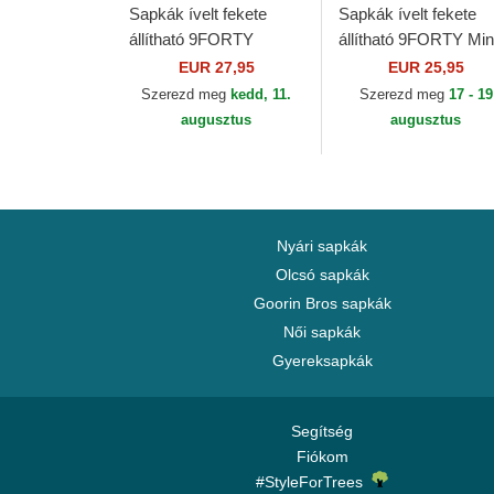
Sapkák ívelt fekete
Sapkák ívelt fekete
állítható 9FORTY
állítható 9FORTY Min
Metallic New York
New York Yankees
EUR 27,95
EUR 25,95
Yankees MLB New Era
MLB New Era
Szerezd meg
kedd, 11.
Szerezd meg
17 - 19
augusztus
augusztus
Nyári sapkák
Olcsó sapkák
Goorin Bros sapkák
Női sapkák
Gyereksapkák
Segítség
Fiókom
#StyleForTrees