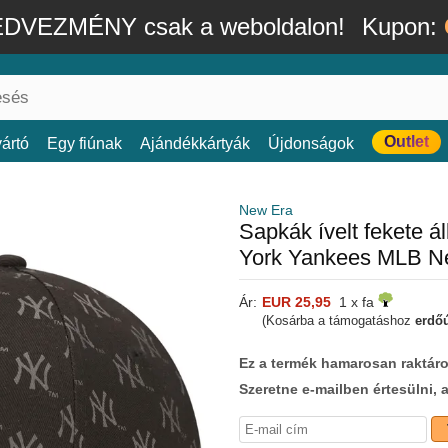
DVEZMÉNY csak a weboldalon!
Kupon:
Outlet
ártó
Egy fiúnak
Ajándékkártyák
Újdonságok
New Era
Sapkák ívelt fekete
York Yankees MLB N
Ár:
EUR 25,95
1 x fa
(Kosárba a támogatáshoz
erdőú
Ez a termék hamarosan raktáro
Szeretne e-mailben értesülni, 