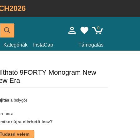
CH2026
0
Kategóriák
InstaCap
Támogatás
 állítható 9FORTY Monogram New
ew Era
jítás
a bolygó)
n lesz
amikor újra elérhető lesz?
Tudasd velem