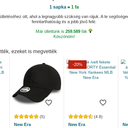
1 sapka
=
1 fa
ltetéséhez ott, ahol a legnagyobb szükség van rájuk. A te segítségedde
fenntarthatóság és a jobb jövő felé.
Már ültettünk is
259.589
fák
Köszönöm!
tték, ezeket is megvették
-20%
(5)
(4.8)
New Era
New Era
Ne