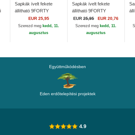
Sapkák ívelt fekete
Sapkák ívelt fekete
Sa
i
állítható 9FORTY
állítható 9FORTY
ál
Essential New York
Essential New York
Ve
EUR 25,95
EUR
25,95
EUR 20,76
Yankees MLB New Era
Yankees MLB New Era
Yo
Szerezd meg
kedd, 11.
Szerezd meg
kedd, 11.
S
Ne
augusztus
augusztus
Együttműködésben
Eden erdőtelepítési projektek
4.9