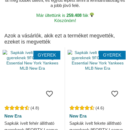
fa még többet ültetni, és együtt lépést tenni a fenntarthatóság és
a jobb jövő felé.
Már ültettünk is
259.408
fák
Köszönöm!
Azok a vásárlók, akik ezt a terméket megvették,
ezeket is megvették
GYEREK
GYEREK
(4.8)
(4.6)
New Era
New Era
Sapkák ívelt fehér állítható
Sapkák ívelt fekete állítható
gyereknek 9FORTY League
gyereknek 9FORTY League