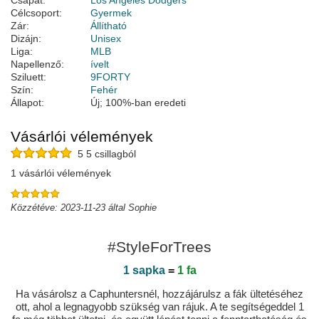
Csapat:
Los Angeles Dodgers
Célcsoport:
Gyermek
Zár:
Állítható
Dizájn:
Unisex
Liga:
MLB
Napellenző:
ívelt
Sziluett:
9FORTY
Szín:
Fehér
Állapot:
Új; 100%-ban eredeti
Vásárlói vélemények
5 5 csillagból
1 vásárlói vélemények
Közzétéve: 2023-11-23 által Sophie
#StyleForTrees
1 sapka
=
1 fa
Ha vásárolsz a Caphuntersnél, hozzájárulsz a fák ültetéséhez
ott, ahol a legnagyobb szükség van rájuk. A te segítségeddel 1