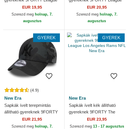
Essential New York Yankees
Essential New York Yankees
EUR 19,95
EUR 20,95
MLB New Era
MLB New Era
Szerezd meg
holnap, 7.
Szerezd meg
holnap, 7.
augusztus
augusztus
GYEREK
GYEREK
(4.9)
New Era
New Era
Sapkák ívelt terepmintás
Sapkák ívelt kék állítható
állítható gyereknek 9FORTY
gyereknek 9FORTY The
League Essential New York
League Los Angeles Rams
EUR 21,95
EUR 23,95
Yankees MLB New Era
NFL New Era
Szerezd meg
holnap, 7.
Szerezd meg
13 - 17 augusztus