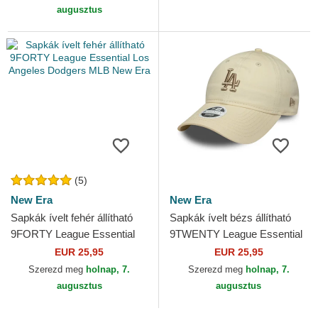
augusztus
(5)
New Era
New Era
Sapkák ívelt fehér állítható
Sapkák ívelt bézs állítható
9FORTY League Essential
9TWENTY League Essential
Los Angeles Dodgers MLB
Midi Los Angeles Dodgers
EUR 25,95
EUR 25,95
New Era
MLB New Era
Szerezd meg
holnap, 7.
Szerezd meg
holnap, 7.
augusztus
augusztus