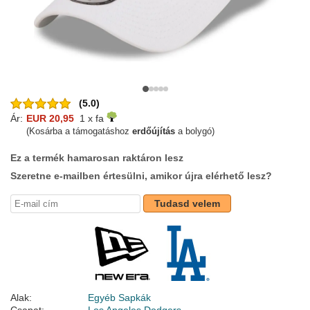
(5.0)
Ár:
EUR 20,95
1 x fa
(Kosárba a támogatáshoz
erdőújítás
a bolygó)
Ez a termék hamarosan raktáron lesz
Szeretne e-mailben értesülni, amikor újra elérhető lesz?
Tudasd velem
Alak:
Egyéb Sapkák