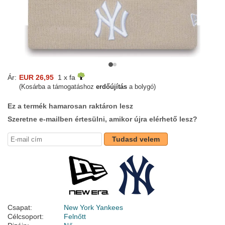
Ár:
EUR 26,95
1 x fa
(Kosárba a támogatáshoz
erdőújítás
a bolygó)
Ez a termék hamarosan raktáron lesz
Szeretne e-mailben értesülni, amikor újra elérhető lesz?
Tudasd velem
Csapat:
New York Yankees
Célcsoport:
Felnőtt