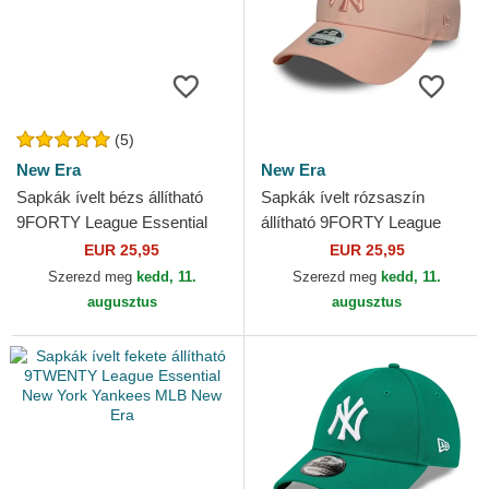
(5)
New Era
New Era
Sapkák ívelt bézs állítható
Sapkák ívelt rózsaszín
9FORTY League Essential
állítható 9FORTY League
New York Yankees MLB
Essential New York Yankees
EUR 25,95
EUR 25,95
New Era
MLB New Era
Szerezd meg
kedd, 11.
Szerezd meg
kedd, 11.
augusztus
augusztus