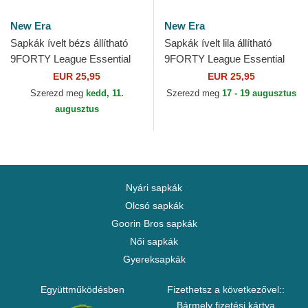
New Era
New Era
Sapkák ívelt bézs állítható
Sapkák ívelt lila állítható
9FORTY League Essential
9FORTY League Essential
Los Angeles Dodgers MLB
New York Yankees MLB New
EUR 25,95
EUR 25,95
New Era
Era
Szerezd meg
kedd, 11.
Szerezd meg
17 - 19 augusztus
augusztus
Nyári sapkák
Olcsó sapkák
Goorin Bros sapkák
Női sapkák
Gyereksapkák
Együttműködésben
Fizethetsz a következővel::
Bármely fizetési kártya