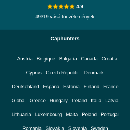
4.9
49319 vásárlói vélemények
Caphunters
Austria
Belgique
Bulgaria
Canada
Croatia
Cyprus
Czech Republic
Denmark
Deutschland
España
Estonia
Finland
France
Global
Greece
Hungary
Ireland
Italia
Latvia
Lithuania
Luxembourg
Malta
Poland
Portugal
Romania
Slovakia
Slovenia
Sweden