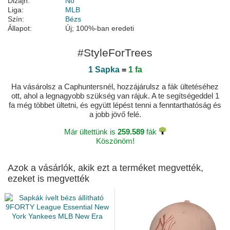
Dizájn:
Nő
Liga:
MLB
Szín:
Bézs
Állapot:
Új; 100%-ban eredeti
#StyleForTrees
1 Sapka
=
1 fa
Ha vásárolsz a Caphuntersnél, hozzájárulsz a fák ültetéséhez
ott, ahol a legnagyobb szükség van rájuk. A te segítségeddel 1
fa még többet ültetni, és együtt lépést tenni a fenntarthatóság és
a jobb jövő felé.
Már ültettünk is
259.589
fák
Köszönöm!
Azok a vásárlók, akik ezt a terméket megvették,
ezeket is megvették