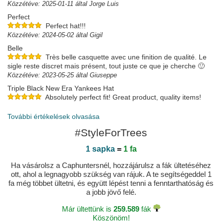
Közzétéve: 2025-01-11 által Jorge Luis
Perfect
Perfect hat!!!
Közzétéve: 2024-05-02 által Gigil
Belle
Très belle casquette avec une finition de qualité. Le
sigle reste discret mais présent, tout juste ce que je cherche 🙂
Közzétéve: 2023-05-25 által Giuseppe
Triple Black New Era Yankees Hat
Absolutely perfect fit! Great product, quality items!
Love it! Will definitely be ordering from you guys again!!
Közzétéve: 2023-05-20 által Alexa
További értékelések olvasása
#StyleForTrees
1 sapka
=
1 fa
Ha vásárolsz a Caphuntersnél, hozzájárulsz a fák ültetéséhez
ott, ahol a legnagyobb szükség van rájuk. A te segítségeddel 1
fa még többet ültetni, és együtt lépést tenni a fenntarthatóság és
a jobb jövő felé.
Már ültettünk is
259.589
fák
Köszönöm!