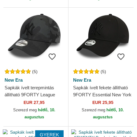
(5)
(5)
New Era
New Era
Sapkák ívelt terepmintás
Sapkák ívelt fekete állítható
állítható 9FORTY League
9FORTY Essential New York
Essential New York Yankees
Yankees MLB New Era
EUR 27,95
EUR 25,95
MLB New Era
Szerezd meg
hétfő, 10.
Szerezd meg
hétfő, 10.
augusztus
augusztus
GYEREK