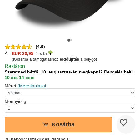
(4.6)
Ár:
EUR 20,95
1 x fa
(Kosárba a támogatáshoz
erdőújítás
a bolygó)
Raktáron
Szeretnéd hétfő, 10. augusztus-án megkapni?
Rendelés belül
10 óra 14 perc
Méret
(Mérettáblázat)
Mennyiség
Kosárba
30 napos visszaküldési garancia