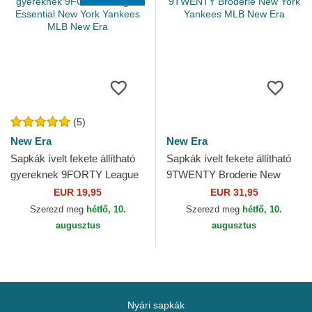
(5)
New Era
New Era
Sapkák ívelt fekete állítható
Sapkák ívelt fekete állítható
gyereknek 9FORTY League
9TWENTY Broderie New
Essential New York Yankees
York Yankees MLB New Era
EUR 19,95
EUR 31,95
MLB New Era
Szerezd meg
hétfő, 10.
Szerezd meg
hétfő, 10.
augusztus
augusztus
Nyári sapkák