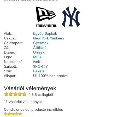
Alak:
Egyéb Sapkák
Csapat:
New York Yankees
Célcsoport:
Gyermek
Zár:
Állítható
Dizájn:
Unisex
Liga:
MLB
Napellenző:
ívelt
Sziluett:
9FORTY
Szín:
Fekete
Állapot:
Új; 100%-ban eredeti
Vásárlói vélemények
4.6 5 csillagból
11 vásárlói vélemények
Condiciones del producto increíbles