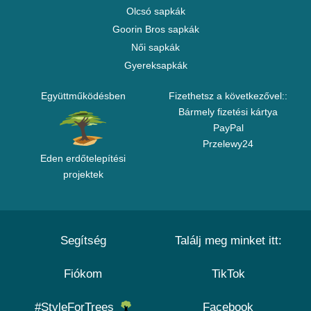
Olcsó sapkák
Goorin Bros sapkák
Női sapkák
Gyereksapkák
Együttműködésben
Fizethetsz a következővel::
Bármely fizetési kártya
PayPal
Przelewy24
Eden erdőtelepítési
projektek
Segítség
Találj meg minket itt:
Fiókom
TikTok
#StyleForTrees
Facebook