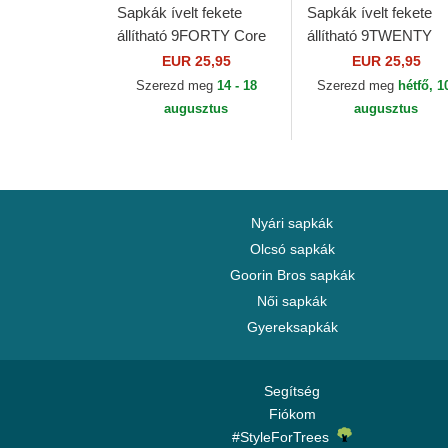
Sapkák ívelt fekete
Sapkák ívelt fekete
állítható 9FORTY Core
állítható 9TWENTY
Newcastle United
Core Newcastle Unit
EUR 25,95
EUR 25,95
Football Club Premier
Football Club Premier
Szerezd meg
14 - 18
Szerezd meg
hétfő, 1
League New Era
League New Era
augusztus
augusztus
Nyári sapkák
Olcsó sapkák
Goorin Bros sapkák
Női sapkák
Gyereksapkák
Segítség
Fiókom
#StyleForTrees