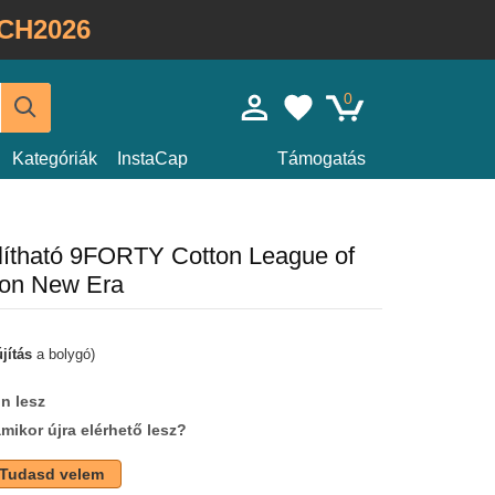
CH2026
0
Kategóriák
InstaCap
Támogatás
állítható 9FORTY Cotton League of
sion New Era
jítás
a bolygó)
n lesz
amikor újra elérhető lesz?
Tudasd velem