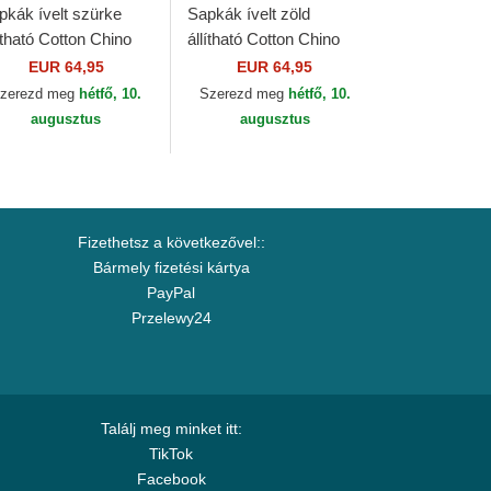
pkák ívelt szürke
Sapkák ívelt zöld
ítható Cotton Chino
állítható Cotton Chino
assic Sport Polo
Classic Sport Polo
EUR 64,95
EUR 64,95
lph Lauren
Ralph Lauren
zerezd meg
hétfő, 10.
Szerezd meg
hétfő, 10.
augusztus
augusztus
Fizethetsz a következővel::
Bármely fizetési kártya
PayPal
Przelewy24
Találj meg minket itt:
TikTok
Facebook