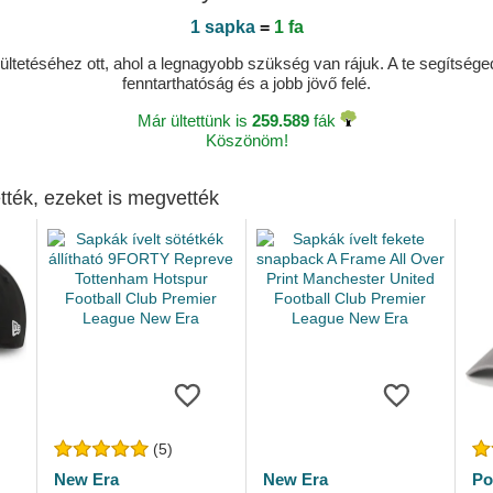
1 sapka
=
1 fa
ltetéséhez ott, ahol a legnagyobb szükség van rájuk. A te segítségedde
fenntarthatóság és a jobb jövő felé.
Már ültettünk is
259.589
fák
Köszönöm!
tték, ezeket is megvették
(5)
New Era
New Era
Po