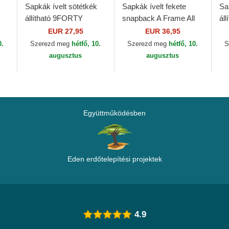
Sapkák ívelt sötétkék
Sapkák ívelt fekete
Sa
állítható 9FORTY
snapback A Frame All
áll
ed
Repreve Tottenham
Over Print Manchester
Cl
EUR 27,95
EUR 36,95
Hotspur Football Club
United Football Club
Ra
0.
Szerezd meg
hétfő, 10.
Szerezd meg
hétfő, 10.
S
Premier League New...
Premier...
augusztus
augusztus
Együttműködésben
Eden erdőtelepítési projektek
4.9