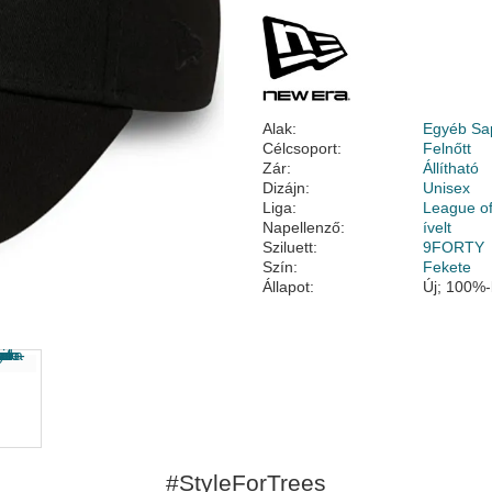
Alak:
Egyéb Sa
Célcsoport:
Felnőtt
Zár:
Állítható
Dizájn:
Unisex
Liga:
League of
Napellenző:
ívelt
Sziluett:
9FORTY
Szín:
Fekete
Állapot:
Új; 100%-
#StyleForTrees