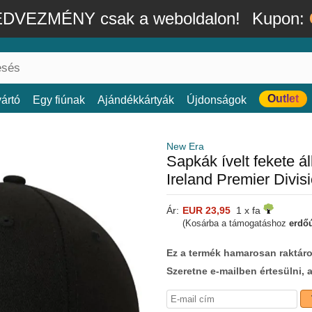
DVEZMÉNY csak a weboldalon!
Kupon:
Outlet
ártó
Egy fiúnak
Ajándékkártyák
Újdonságok
New Era
Sapkák ívelt fekete 
Ireland Premier Divi
Ár:
EUR 23,95
1 x fa
(Kosárba a támogatáshoz
erdőú
Ez a termék hamarosan raktáro
Szeretne e-mailben értesülni, 