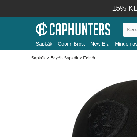
15% KE
Sapkák
Goorin Bros.
New Era
Minden gy
Sapkák
>
Egyéb Sapkák
>
Felnőtt