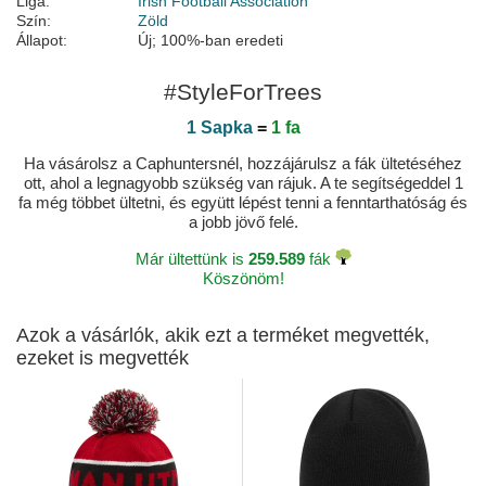
Liga:
Irish Football Association
Szín:
Zöld
Állapot:
Új; 100%-ban eredeti
#StyleForTrees
1 Sapka
=
1 fa
Ha vásárolsz a Caphuntersnél, hozzájárulsz a fák ültetéséhez
ott, ahol a legnagyobb szükség van rájuk. A te segítségeddel 1
fa még többet ültetni, és együtt lépést tenni a fenntarthatóság és
a jobb jövő felé.
Már ültettünk is
259.589
fák
Köszönöm!
Azok a vásárlók, akik ezt a terméket megvették,
ezeket is megvették