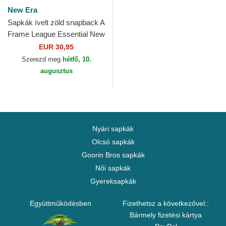
New Era
Sapkák ívelt zöld snapback A
Frame League Essential New
York Yankees MLB New Era
EUR 30,95
Szerezd meg
hétfő, 10.
augusztus
Nyári sapkák
Olcsó sapkák
Goorin Bros sapkák
Női sapkák
Gyereksapkák
Együttműködésben
Fizethetsz a következővel::
Bármely fizetési kártya