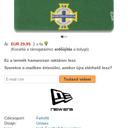
Ár:
EUR 29,95
1 x fa
(Kosárba a támogatáshoz
erdőújítás
a bolygó)
Ez a termék hamarosan raktáron lesz
Szeretne e-mailben értesülni, amikor újra elérhető lesz?
Tudasd velem
Célcsoport:
Felnőtt
Dizájn:
Unisex