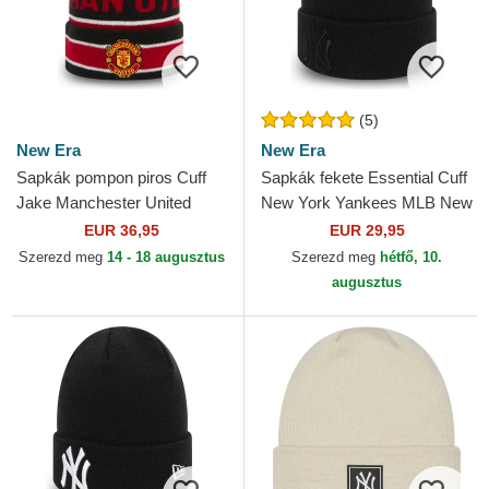
(5)
New Era
New Era
Sapkák pompon piros Cuff
Sapkák fekete Essential Cuff
Jake Manchester United
New York Yankees MLB New
Football Club Premier League
Era
EUR 36,95
EUR 29,95
New Era
Szerezd meg
14 - 18 augusztus
Szerezd meg
hétfő, 10.
augusztus