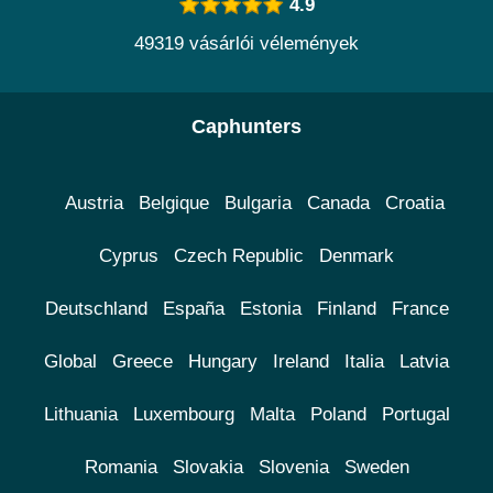
4.9
49319 vásárlói vélemények
Caphunters
Austria
Belgique
Bulgaria
Canada
Croatia
Cyprus
Czech Republic
Denmark
Deutschland
España
Estonia
Finland
France
Global
Greece
Hungary
Ireland
Italia
Latvia
Lithuania
Luxembourg
Malta
Poland
Portugal
Romania
Slovakia
Slovenia
Sweden