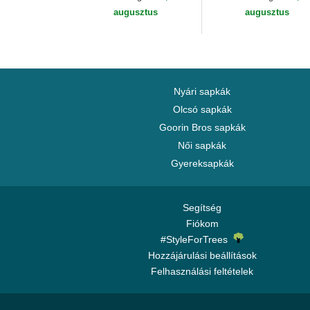
New Era
augusztus
augusztus
Nyári sapkák
Olcsó sapkák
Goorin Bros sapkák
Női sapkák
Gyereksapkák
Segítség
Fiókom
#StyleForTrees
Hozzájárulási beállítások
Felhasználási feltételek