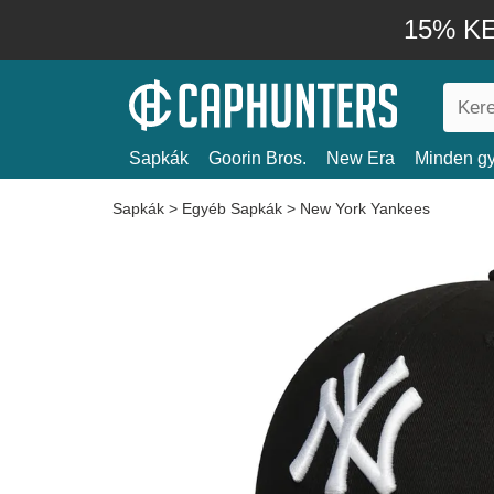
15% KE
Sapkák
Goorin Bros.
New Era
Minden gy
Sapkák
>
Egyéb Sapkák
>
New York Yankees