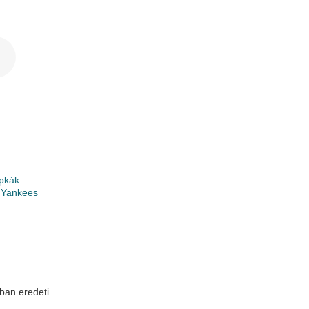
pkák
 Yankees
ban eredeti