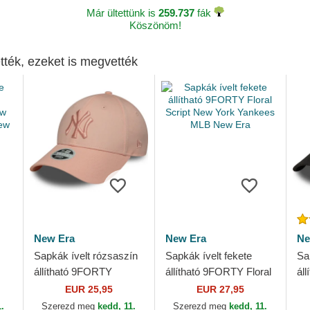
Már ültettünk is
259.737
fák
Köszönöm!
tték, ezeket is megvették
New Era
New Era
Ne
Sapkák ívelt rózsaszín
Sapkák ívelt fekete
Sa
állítható 9FORTY
állítható 9FORTY Floral
ál
w
League Essential New
Script New York
Ne
EUR 25,95
EUR 27,95
York Yankees MLB
Yankees MLB New Era
ML
1.
Szerezd meg
kedd, 11.
Szerezd meg
kedd, 11.