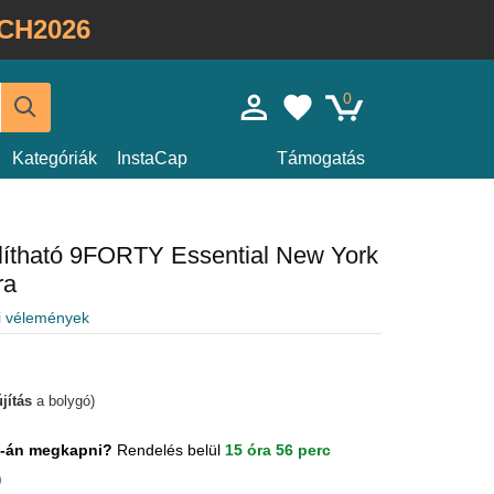
CH2026
0
Kategóriák
InstaCap
Támogatás
állítható 9FORTY Essential New York
ra
i vélemények
jítás
a bolygó)
us-án megkapni?
Rendelés belül
15 óra 56 perc
)