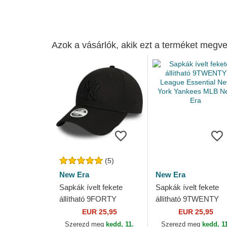
Azok a vásárlók, akik ezt a terméket megve
(5)
New Era
New Era
Sapkák ívelt fekete
Sapkák ívelt fekete
állítható 9FORTY
állítható 9TWENTY
Essential New York
League Essential Ne
EUR 25,95
EUR 25,95
Yankees MLB New Era
York Yankees MLB
Szerezd meg
kedd, 11.
Szerezd meg
kedd, 1