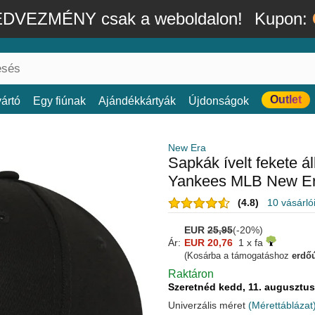
DVEZMÉNY csak a weboldalon!
Kupon:
Outlet
ártó
Egy fiúnak
Ajándékkártyák
Újdonságok
New Era
Sapkák ívelt fekete 
Yankees MLB New E
(4.8)
10 vásárló
EUR
25,95
(-20%)
Ár:
EUR 20,76
1 x fa
(Kosárba a támogatáshoz
erdőú
Raktáron
Szeretnéd kedd, 11. auguszt
Univerzális méret
(Mérettáblázat