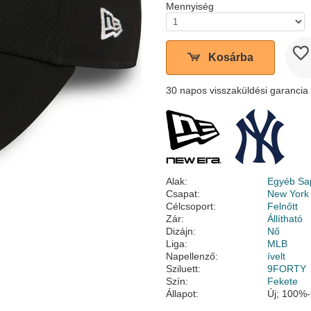
Mennyiség
Kosárba
30 napos visszaküldési garancia
Alak:
Egyéb Sa
Csapat:
New York
Célcsoport:
Felnőtt
Zár:
Állítható
Dizájn:
Nő
Liga:
MLB
Napellenző:
ívelt
Sziluett:
9FORTY
Szín:
Fekete
Állapot:
Új; 100%-