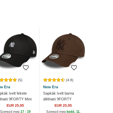
(5)
(4.8)
w Era
New Era
pkák ívelt fekete
Sapkák ívelt barna
lítható 9FORTY Mini
állítható 9FORTY
w York Yankees
League Essential New
EUR 25,95
EUR 25,95
B New Era
York Yankees MLB New
Szerezd meg
17 - 19
Szerezd meg
kedd, 11.