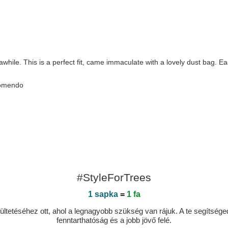
awhile. This is a perfect fit, came immaculate with a lovely dust bag. Ea
ecomendo
#StyleForTrees
1 sapka
=
1 fa
ltetéséhez ott, ahol a legnagyobb szükség van rájuk. A te segítségedde
fenntarthatóság és a jobb jövő felé.