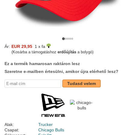
Ár:
EUR 29,95
1 x fa
(Kosárba a támogatáshoz
erdőújítás
a bolygó)
Ez a termék hamarosan raktáron lesz
Szeretne e-mailben értesülni, amikor újra elérhető lesz?
Tudasd velem
Alak:
Trucker
Csapat:
Chicago Bulls