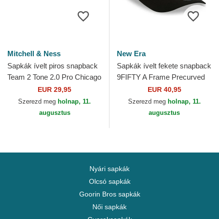
Mitchell & Ness
New Era
Sapkák ívelt piros snapback
Sapkák ívelt fekete snapback
Team 2 Tone 2.0 Pro Chicago
9FIFTY A Frame Precurved
Bulls NBA Mitchell & Ness
Hardwood Classics Chicago
EUR 29,95
EUR 40,95
Bulls NBA New Era
Szerezd meg
holnap, 11.
Szerezd meg
holnap, 11.
augusztus
augusztus
Nyári sapkák
Olcsó sapkák
Goorin Bros sapkák
Női sapkák