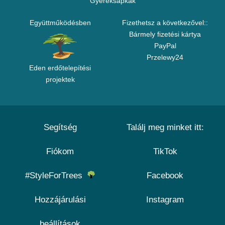
Gyereksapkák
Együttműködésben
Fizethetsz a következővel::
Bármely fizetési kártya
PayPal
Przelewy24
Eden erdőtelepítési
projektek
Segítség
Találj meg minket itt:
Fiókom
TikTok
#StyleForTrees
Facebook
Hozzájárulási
Instagram
beállítások