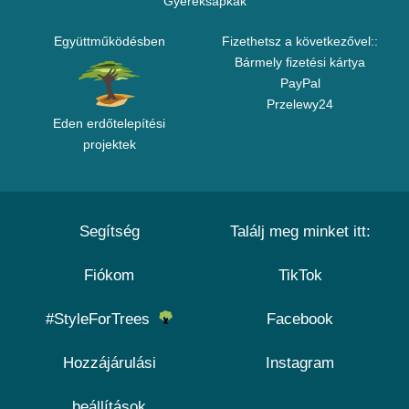
Gyereksapkák
Együttműködésben
Fizethetsz a következővel::
Bármely fizetési kártya
PayPal
Przelewy24
Eden erdőtelepítési
projektek
Segítség
Találj meg minket itt:
Fiókom
TikTok
#StyleForTrees
Facebook
Hozzájárulási
Instagram
beállítások