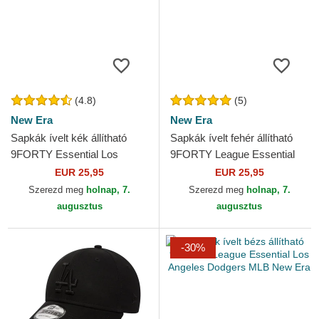
(4.8)
(5)
New Era
New Era
Sapkák ívelt kék állítható
Sapkák ívelt fehér állítható
9FORTY Essential Los
9FORTY League Essential
Angeles Dodgers MLB New
Los Angeles Dodgers MLB
EUR 25,95
EUR 25,95
Era
New Era
Szerezd meg
holnap, 7.
Szerezd meg
holnap, 7.
augusztus
augusztus
-30%