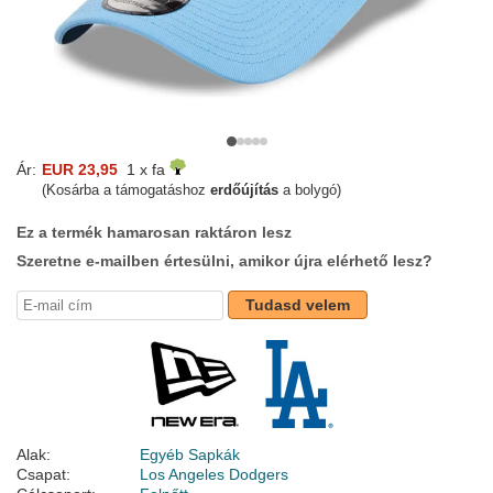
Ár:
EUR 23,95
1 x fa
(Kosárba a támogatáshoz
erdőújítás
a bolygó)
Ez a termék hamarosan raktáron lesz
Szeretne e-mailben értesülni, amikor újra elérhető lesz?
Tudasd velem
Alak:
Egyéb Sapkák
Csapat:
Los Angeles Dodgers