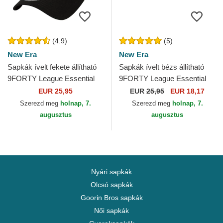
(4.9)
(5)
New Era
New Era
Sapkák ívelt fekete állítható
Sapkák ívelt bézs állítható
9FORTY League Essential
9FORTY League Essential
Los Angeles Dodgers MLB
Los Angeles Dodgers MLB
EUR 25,95
EUR
25,95
EUR 18,17
New Era
New Era
Szerezd meg
holnap, 7.
Szerezd meg
holnap, 7.
augusztus
augusztus
Nyári sapkák
Olcsó sapkák
Goorin Bros sapkák
Női sapkák