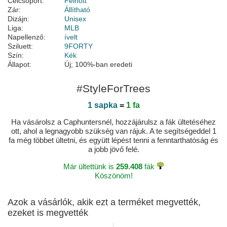
Célcsoport:
Felnőtt
Zár:
Állítható
Dizájn:
Unisex
Liga:
MLB
Napellenző:
ívelt
Sziluett:
9FORTY
Szín:
Kék
Állapot:
Új; 100%-ban eredeti
#StyleForTrees
1 sapka
=
1 fa
Ha vásárolsz a Caphuntersnél, hozzájárulsz a fák ültetéséhez
ott, ahol a legnagyobb szükség van rájuk. A te segítségeddel 1
fa még többet ültetni, és együtt lépést tenni a fenntarthatóság és
a jobb jövő felé.
Már ültettünk is
259.408
fák
Köszönöm!
Azok a vásárlók, akik ezt a terméket megvették,
ezeket is megvették