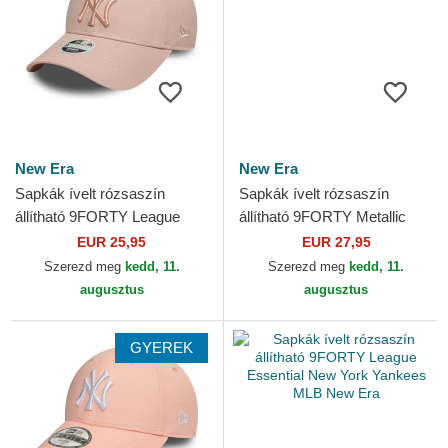
New Era
New Era
Sapkák ívelt rózsaszín
Sapkák ívelt rózsaszín
állítható 9FORTY League
állítható 9FORTY Metallic
Essential New York Yankees
New York Yankees MLB New
EUR 25,95
EUR 27,95
MLB New Era
Era
Szerezd meg
kedd, 11.
Szerezd meg
kedd, 11.
augusztus
augusztus
GYEREK