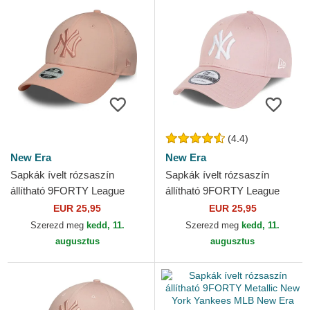
(4.4)
New Era
New Era
Sapkák ívelt rózsaszín
Sapkák ívelt rózsaszín
állítható 9FORTY League
állítható 9FORTY League
Essential New York Yankees
Essential New York Yankees
EUR 25,95
EUR 25,95
MLB New Era
MLB New Era
Szerezd meg
kedd, 11.
Szerezd meg
kedd, 11.
augusztus
augusztus