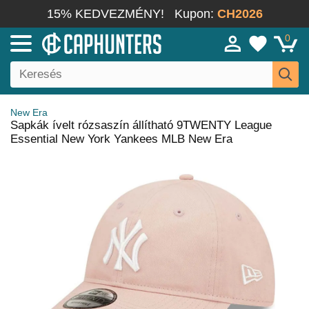
15% KEDVEZMÉNY!
Kupon:
CH2026
0
New Era
Sapkák ívelt rózsaszín állítható 9TWENTY League
Essential New York Yankees MLB New Era