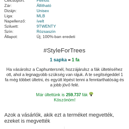
Célcsoport:
Felnőtt
Zár:
Állítható
Dizájn:
Unisex
Liga:
MLB
Napellenző:
ívelt
Sziluett:
9TWENTY
Szín:
Rózsaszín
Állapot:
Új; 100%-ban eredeti
#StyleForTrees
1 sapka
=
1 fa
Ha vásárolsz a Caphuntersnél, hozzájárulsz a fák ültetéséhez
ott, ahol a legnagyobb szükség van rájuk. A te segítségeddel 1
fa még többet ültetni, és együtt lépést tenni a fenntarthatóság és
a jobb jövő felé.
Már ültettünk is
259.737
fák
Köszönöm!
Azok a vásárlók, akik ezt a terméket megvették,
ezeket is megvették