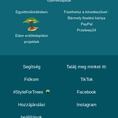
Gyereksapkák
Együttműködésben
Fizethetsz a következővel::
Bármely fizetési kártya
PayPal
Przelewy24
Eden erdőtelepítési
projektek
Segítség
Találj meg minket itt:
Fiókom
TikTok
#StyleForTrees
Facebook
Hozzájárulási
Instagram
beállítások