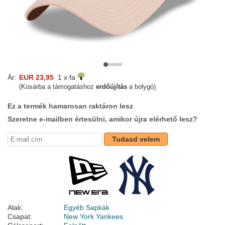
Ár:
EUR 23,95
1 x fa
(Kosárba a támogatáshoz
erdőújítás
a bolygó)
Ez a termék hamarosan raktáron lesz
Szeretne e-mailben értesülni, amikor újra elérhető lesz?
Tudasd velem
Alak:
Egyéb Sapkák
Csapat:
New York Yankees