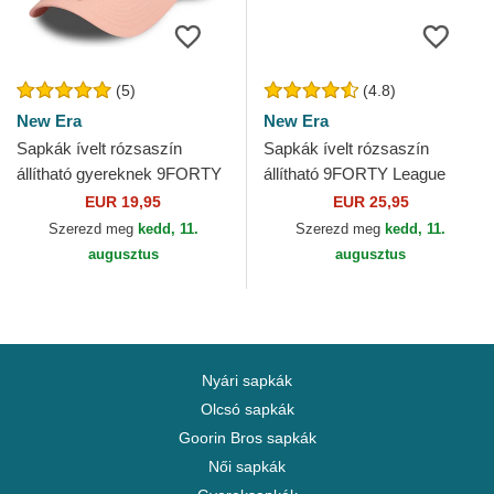
(5)
(4.8)
New Era
New Era
Sapkák ívelt rózsaszín
Sapkák ívelt rózsaszín
állítható gyereknek 9FORTY
állítható 9FORTY League
League Essential New York
Essential New York Yankees
EUR 19,95
EUR 25,95
Yankees MLB New Era
MLB New Era
Szerezd meg
kedd, 11.
Szerezd meg
kedd, 11.
augusztus
augusztus
Nyári sapkák
Olcsó sapkák
Goorin Bros sapkák
Női sapkák