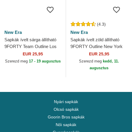
(4.3)
New Era
New Era
Sapkák ívelt sárga állítható
Sapkák ívelt zöld állítható
9FORTY Team Outline Los
9FORTY Outline New York
Angeles Dodgers MLB New
Yankees MLB New Era
EUR 25,95
EUR 25,95
Era
Szerezd meg
17 - 19 augusztus
Szerezd meg
kedd, 11.
augusztus
Nyári sapkák
Olcsó sapkák
Goorin Bros sapkák
Női sapkák