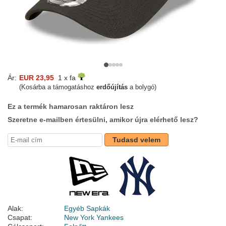
Ár:
EUR 23,95
1 x fa
(Kosárba a támogatáshoz
erdőújítás
a bolygó)
Ez a termék hamarosan raktáron lesz
Szeretne e-mailben értesülni, amikor újra elérhető lesz?
Tudasd velem
Alak:
Egyéb Sapkák
Csapat:
New York Yankees