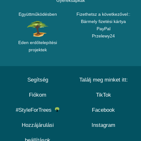
Gyereksapkák
Együttműködésben
Fizethetsz a következővel::
Bármely fizetési kártya
PayPal
Przelewy24
Eden erdőtelepítési
projektek
Segítség
Találj meg minket itt:
Fiókom
TikTok
#StyleForTrees
Facebook
Hozzájárulási
Instagram
beállítások