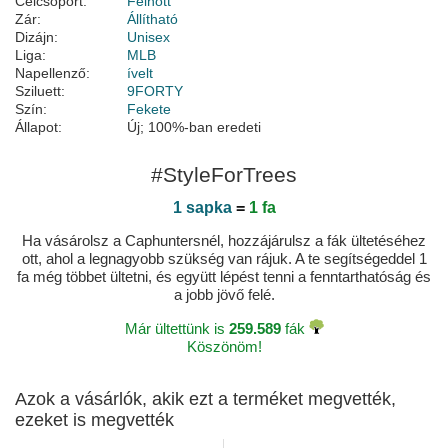
Célcsoport:
Felnőtt
Zár:
Állítható
Dizájn:
Unisex
Liga:
MLB
Napellenző:
ívelt
Sziluett:
9FORTY
Szín:
Fekete
Állapot:
Új; 100%-ban eredeti
#StyleForTrees
1 sapka
=
1 fa
Ha vásárolsz a Caphuntersnél, hozzájárulsz a fák ültetéséhez
ott, ahol a legnagyobb szükség van rájuk. A te segítségeddel 1
fa még többet ültetni, és együtt lépést tenni a fenntarthatóság és
a jobb jövő felé.
Már ültettünk is
259.589
fák
Köszönöm!
Azok a vásárlók, akik ezt a terméket megvették,
ezeket is megvették