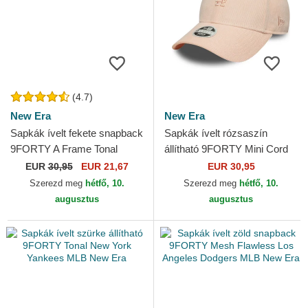
(4.7)
New Era
New Era
Sapkák ívelt fekete snapback
Sapkák ívelt rózsaszín
9FORTY A Frame Tonal
állítható 9FORTY Mini Cord
Chicago Bulls NBA New Era
Los Angeles Dodgers MLB
EUR
30,95
EUR 21,67
EUR 30,95
New Era
Szerezd meg
hétfő, 10.
Szerezd meg
hétfő, 10.
augusztus
augusztus