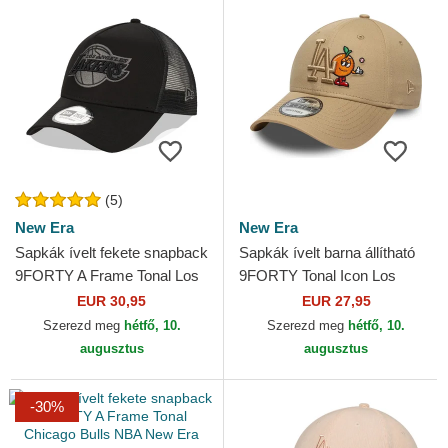
(5)
New Era
New Era
Sapkák ívelt fekete snapback
Sapkák ívelt barna állítható
9FORTY A Frame Tonal Los
9FORTY Tonal Icon Los
Angeles Lakers NBA New
Angeles Dodgers MLB New
EUR 30,95
EUR 27,95
Era
Era
Szerezd meg
hétfő, 10.
Szerezd meg
hétfő, 10.
augusztus
augusztus
-30%