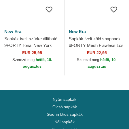
New Era
New Era
Sapkák ívelt szürke állítható
Sapkák ívelt zöld snapback
9FORTY Tonal New York
9FORTY Mesh Flawless Los
Yankees MLB New Era
Angeles Dodgers MLB New
EUR 25,95
EUR 22,95
Era
Szerezd meg
hétfő, 10.
Szerezd meg
hétfő, 10.
augusztus
augusztus
Nyári sapkák
Olcsó sapkák
Goorin Bros sapkák
Női sapkák