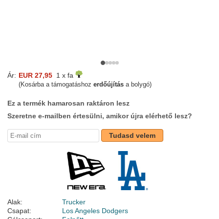
Ár:
EUR 27,95
1 x fa
(Kosárba a támogatáshoz
erdőújítás
a bolygó)
Ez a termék hamarosan raktáron lesz
Szeretne e-mailben értesülni, amikor újra elérhető lesz?
Tudasd velem
Alak:
Trucker
Csapat:
Los Angeles Dodgers