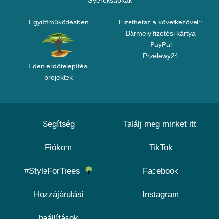
Gyereksapkák
Együttműködésben
Fizethetsz a következővel::
Bármely fizetési kártya
PayPal
Przelewy24
Eden erdőtelepítési
projektek
Segítség
Találj meg minket itt:
Fiókom
TikTok
#StyleForTrees
Facebook
Hozzájárulási
Instagram
beállítások