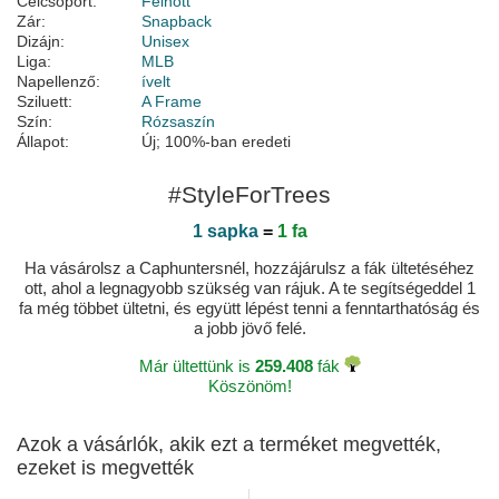
Célcsoport:
Felnőtt
Zár:
Snapback
Dizájn:
Unisex
Liga:
MLB
Napellenző:
ívelt
Sziluett:
A Frame
Szín:
Rózsaszín
Állapot:
Új; 100%-ban eredeti
#StyleForTrees
1 sapka
=
1 fa
Ha vásárolsz a Caphuntersnél, hozzájárulsz a fák ültetéséhez
ott, ahol a legnagyobb szükség van rájuk. A te segítségeddel 1
fa még többet ültetni, és együtt lépést tenni a fenntarthatóság és
a jobb jövő felé.
Már ültettünk is
259.408
fák
Köszönöm!
Azok a vásárlók, akik ezt a terméket megvették,
ezeket is megvették