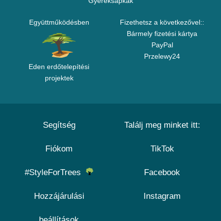
Gyereksapkák
Együttműködésben
Fizethetsz a következővel::
Bármely fizetési kártya
PayPal
Przelewy24
Eden erdőtelepítési
projektek
Segítség
Találj meg minket itt:
Fiókom
TikTok
#StyleForTrees
Facebook
Hozzájárulási
Instagram
beállítások