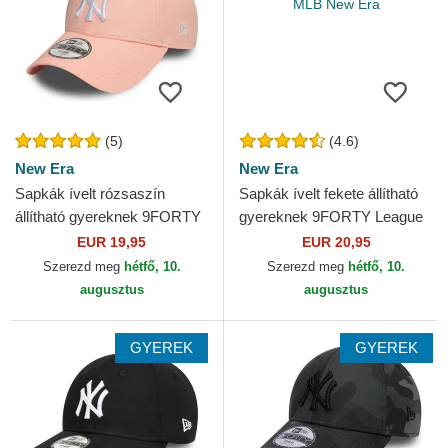
(5)
(4.6)
New Era
New Era
Sapkák ívelt rózsaszín
Sapkák ívelt fekete állítható
állítható gyereknek 9FORTY
gyereknek 9FORTY League
League Essential New York
Essential New York Yankees
EUR 19,95
EUR 20,95
Yankees MLB New Era
MLB New Era
Szerezd meg
hétfő, 10.
Szerezd meg
hétfő, 10.
augusztus
augusztus
GYEREK
GYEREK