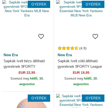
GYEREK
GYEREK
(4.9)
New Era
New Era
Sapkák ívelt bézs állítható
Sapkák ívelt zöld állítható
gyereknek 9FORTY
gyereknek 9FORTY League
Homefield New York
Essential New York Yankees
EUR 22,95
EUR 19,95
Yankees MLB New Era
MLB New Era
Szerezd meg
hétfő, 10.
Szerezd meg
hétfő, 10.
augusztus
augusztus
GYEREK
GYEREK