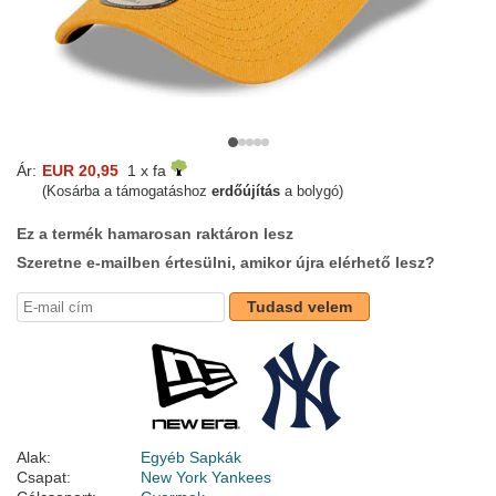
Ár:
EUR 20,95
1 x fa
(Kosárba a támogatáshoz
erdőújítás
a bolygó)
Ez a termék hamarosan raktáron lesz
Szeretne e-mailben értesülni, amikor újra elérhető lesz?
Tudasd velem
Alak:
Egyéb Sapkák
Csapat:
New York Yankees