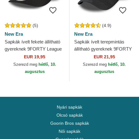
(5)
(4.9)
New Era
New Era
Sapkák ívelt fekete állítható
Sapkák ívelt terepmintás
gyereknek 9FORTY League
állítható gyereknek 9FORTY
Essential New York Yankees
League Essential New York
EUR 19,95
EUR 21,95
MLB New Era
Yankees MLB New Era
Szerezd meg
hétfő, 10.
Szerezd meg
hétfő, 10.
augusztus
augusztus
Nyári sapkák
Olcsó sapkák
Goorin Bros sapkák
Női sapkák