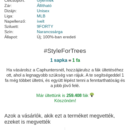
Célcsoport:
Gyermek
Zár:
Állítható
Dizájn:
Unisex
Liga:
MLB
Napellenző:
ívelt
Sziluett:
9FORTY
Szín:
Narancssárga
Állapot:
Új; 100%-ban eredeti
#StyleForTrees
1 sapka
=
1 fa
Ha vásárolsz a Caphuntersnél, hozzájárulsz a fák ültetéséhez
ott, ahol a legnagyobb szükség van rájuk. A te segítségeddel 1
fa még többet ültetni, és együtt lépést tenni a fenntarthatóság és
a jobb jövő felé.
Már ültettünk is
259.408
fák
Köszönöm!
Azok a vásárlók, akik ezt a terméket megvették,
ezeket is megvették