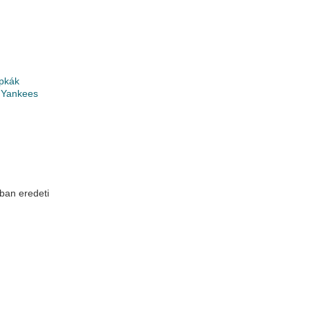
pkák
 Yankees
k
ban eredeti