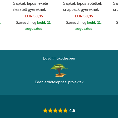
Sapkák lapos fekete
Sapkák lapos sötétkék
Sa
illesztett gyereknek
snapback gyereknek
sn
59FIFTY My First New
9FIFTY Superman DC
Lu
EUR 30,95
EUR 30,95
ra
York Yankees MLB
Comics New Era
1.
Szerezd meg
kedd, 11.
Szerezd meg
kedd, 11.
S
New Era
augusztus
augusztus
Együttműködésben
Eden erdőtelepítési projektek
4.9