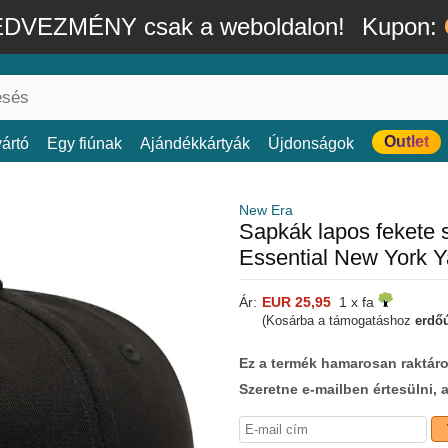
DVEZMÉNY csak a weboldalon!
Kupon:
Outlet
ártó
Egy fiúnak
Ajándékkártyák
Újdonságok
New Era
Sapkák lapos fekete
Essential New York 
Ár:
EUR 25,95
1 x fa
(Kosárba a támogatáshoz
erdőú
Ez a termék hamarosan raktáro
Szeretne e-mailben értesülni, 