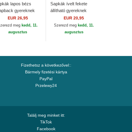
pkák lapos bézs
Sapkák ívelt fekete
apback gyereknek
állítható gyereknek
cky Cat Linen Djinns
9FORTY League
EUR 26,95
EUR 20,95
Essential New York
zerezd meg
kedd, 11.
Szerezd meg
kedd, 11.
Yankees MLB New Era
augusztus
augusztus
Fizethetsz a következővel::
Bármely fizetési kártya
PayPal
Przelewy24
Találj meg minket itt:
TikTok
Facebook