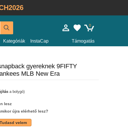
CH2026
0
Kategóriák
InstaCap
Támogatás
 snapback gyereknek 9FIFTY
Yankees MLB New Era
jítás
a bolygó)
n lesz
amikor újra elérhető lesz?
Tudasd velem