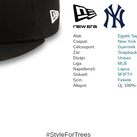
Alak:
Egyéb Sa
Csapat:
New York
Célcsoport:
Gyermek
Zár:
Snapbac
Dizájn:
Unisex
Liga:
MLB
Napellenző:
Lapos
Sziluett:
9FIFTY
Szín:
Fekete
Állapot:
Új; 100%-
#StyleForTrees