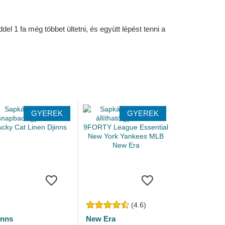
l 1 fa még többet ültetni, és együtt lépést tenni a
GYEREK
GYEREK
(4.6)
inns
New Era