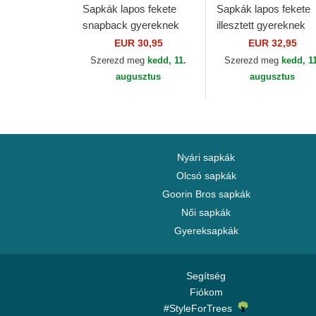
Sapkák lapos fekete
Sapkák lapos fekete
snapback gyereknek
illesztett gyereknek
9FIFTY Batman DC
59FIFTY New York
EUR 30,95
EUR 32,95
Comics New Era
Yankees MLB New E
Szerezd meg
kedd, 11.
Szerezd meg
kedd, 1
augusztus
augusztus
Nyári sapkák
Olcsó sapkák
Goorin Bros sapkák
Női sapkák
Gyereksapkák
Segítség
Fiókom
#StyleForTrees