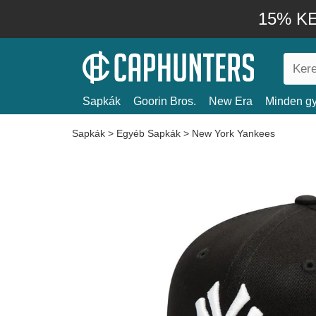
15% KE
Sapkák
Goorin Bros.
New Era
Minden gy
Sapkák
>
Egyéb Sapkák
>
New York Yankees