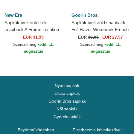
New Era
Goorin Bros.
Sapkák ívelt sötétkék
Sapkák ívelt zöld snapback
snapback A Frame Location
Full Flavor Wordmark French
Los Angeles Ciudades y
Terry The Farm Goorin Bros.
EUR 31,95
EUR
39,95
EUR 27,97
Playas California New Era
Szerezd meg
kedd, 11.
Szerezd meg
kedd, 11.
augusztus
augusztus
Nyári sapkák
Olcsó sapkák
Goorin Bros sapkák
Női sapkák
Gyereksapkák
Együttműködésben
Fizethetsz a következővel::