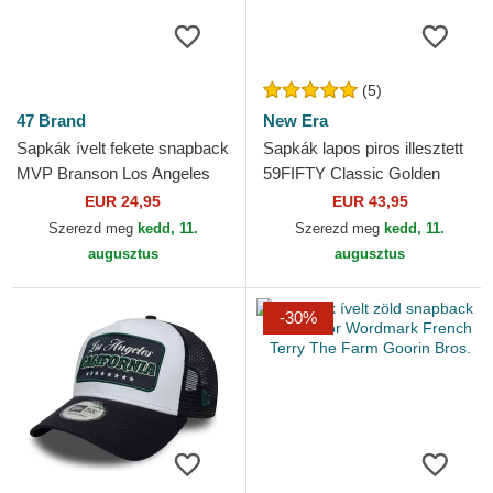
(5)
47 Brand
New Era
Sapkák ívelt fekete snapback
Sapkák lapos piros illesztett
MVP Branson Los Angeles
59FIFTY Classic Golden
Dodgers MLB 47 Brand
State Warriors NBA New Era
EUR 24,95
EUR 43,95
Szerezd meg
kedd, 11.
Szerezd meg
kedd, 11.
augusztus
augusztus
-30%