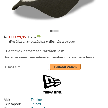
Ár:
EUR 29,95
1 x fa
(Kosárba a támogatáshoz
erdőújítás
a bolygó)
Ez a termék hamarosan raktáron lesz
Szeretne e-mailben értesülni, amikor újra elérhető lesz?
Tudasd velem
Alak:
Trucker
Célcsoport:
Felnőtt