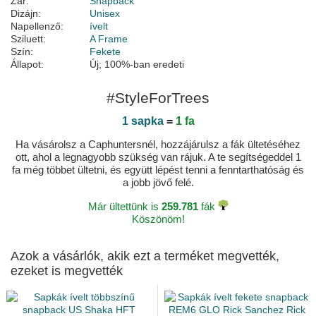
Zár:
Snapback
Dizájn:
Unisex
Napellenző:
ívelt
Sziluett:
A Frame
Szín:
Fekete
Állapot:
Új; 100%-ban eredeti
#StyleForTrees
1 sapka
=
1 fa
Ha vásárolsz a Caphuntersnél, hozzájárulsz a fák ültetéséhez
ott, ahol a legnagyobb szükség van rájuk. A te segítségeddel 1
fa még többet ültetni, és együtt lépést tenni a fenntarthatóság és
a jobb jövő felé.
Már ültettünk is
259.781
fák
Köszönöm!
Azok a vásárlók, akik ezt a terméket megvették,
ezeket is megvették